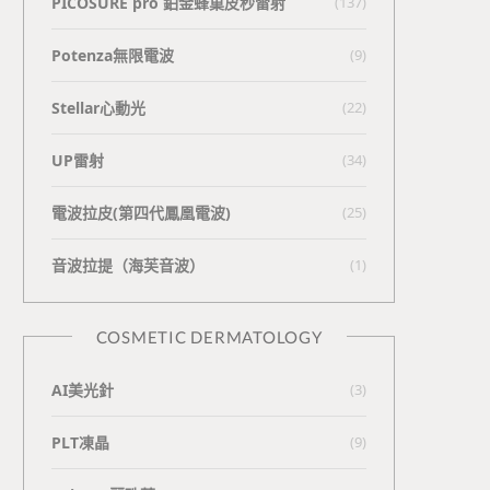
PICOSURE pro 鉑金蜂巢皮秒雷射
(137)
Potenza無限電波
(9)
Stellar心動光
(22)
UP雷射
(34)
電波拉皮(第四代鳳凰電波)
(25)
⾳波拉提（海芙⾳波）
(1)
COSMETIC DERMATOLOGY
AI美光針
(3)
PLT凍晶
(9)