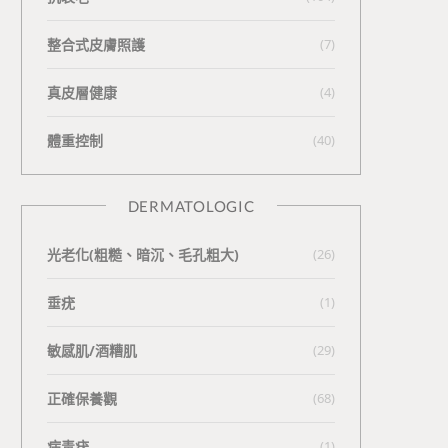
整合式皮膚照護
(7)
真皮層健康
(4)
體重控制
(40)
DERMATOLOGIC
光老化(粗糙、暗沉、毛孔粗大)
(26)
垂疣
(1)
敏感肌/酒糟肌
(29)
正確保養觀
(68)
病毒疣
(1)