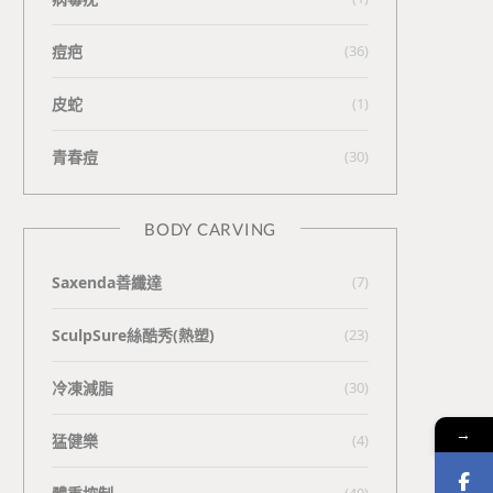
痘疤
(36)
皮蛇
(1)
青春痘
(30)
BODY CARVING
Saxenda善纖達
(7)
SculpSure絲酷秀(熱塑)
(23)
冷凍減脂
(30)
→
猛健樂
(4)
(40)