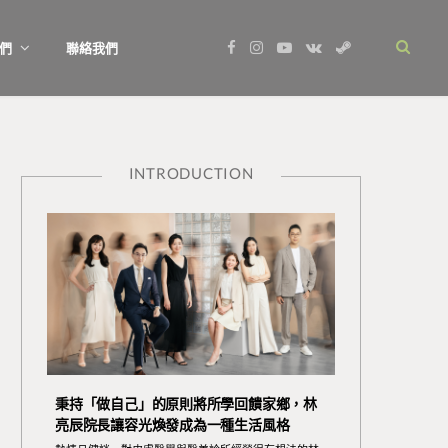
F
I
Y
V
S
們
聯絡我們
a
n
o
K
t
c
s
u
o
e
e
t
T
n
a
b
a
u
t
m
o
g
b
a
o
r
e
k
k
a
t
m
e
INTRODUCTION
秉持「做自己」的原則將所學回饋家鄉，林
亮辰院長讓容光煥發成為一種生活風格