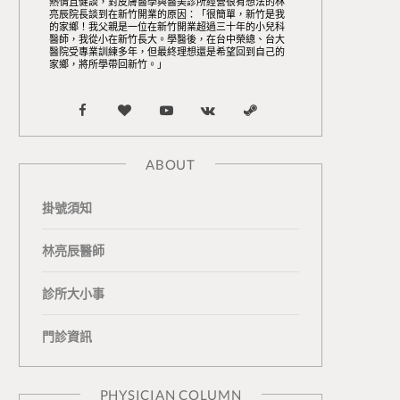
熱情且健談，對皮膚醫學與醫美診所經營很有想法的林
亮辰院長談到在新竹開業的原因：「很簡單，新竹是我
的家鄉！我父親是一位在新竹開業超過三十年的小兒科
醫師，我從小在新竹長大。學醫後，在台中榮總、台大
醫院受專業訓練多年，但最終理想還是希望回到自己的
家鄉，將所學帶回新竹。」
F
B
Y
V
S
a
l
o
K
t
ABOUT
c
o
u
o
e
掛號須知
e
g
T
n
a
b
L
u
t
m
林亮辰醫師
o
o
b
a
診所大小事
o
v
e
k
門診資訊
k
i
t
n
e
PHYSICIAN COLUMN