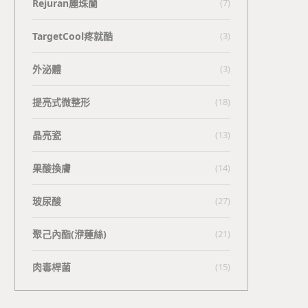
Rejuran麗珠蘭
(7)
TargetCool疼就酷
(3)
外泌體
(3)
提亮式微整形
(18)
晶亮瓷
(13)
果酸換膚
(14)
玻尿酸
(27)
聚己內酯(洢蓮絲)
(21)
肉毒桿菌
(15)