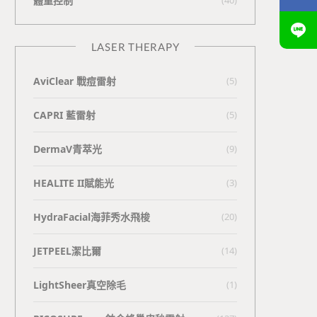
體重控制
LASER THERAPY
AviClear 戰痘雷射
(5)
CAPRI 藍雷射
(5)
DermaV青萃光
(9)
HEALITE II賦能光
(3)
HydraFacial海菲秀水飛梭
(20)
JETPEEL潔比爾
(14)
LightSheer真空除毛
(1)