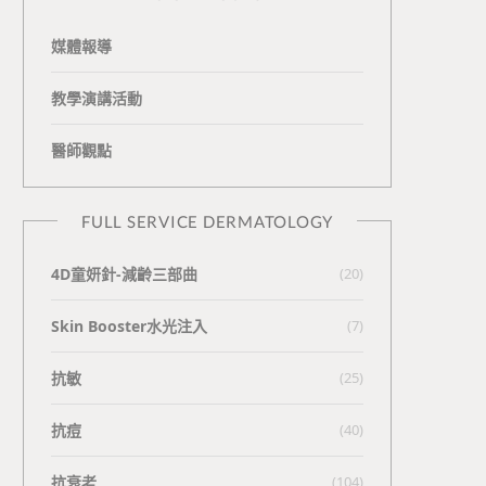
媒體報導
教學演講活動
醫師觀點
FULL SERVICE DERMATOLOGY
4D童妍針-減齡三部曲
(20)
Skin Booster水光注入
(7)
抗敏
(25)
抗痘
(40)
抗衰老
(104)