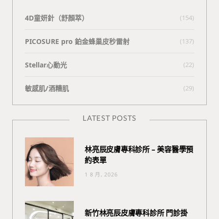
4D童妍針（舒顏萃）
(154)
PICOSURE pro 鉑金蜂巢皮秒雷射
(137)
Stellar心動光
(22)
敏感肌/酒糟肌
(29)
LATEST POSTS
林亮辰皮膚專科診所 – 美容醫學預
約表單
1 8 月, 2026
新竹林亮辰皮膚專科診所 門診掛