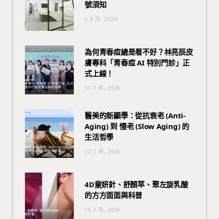
號須知
1 8 月, 2026
為何青春痘總是看不好？林亮辰皮
膚專科「青春痘 AI 特別門診」正
式上線！
31 7 月, 2026
醫美的新顯學：從抗衰老 (Anti-
Aging) 到 慢老 (Slow Aging) 的
生活哲學
22 7 月, 2026
4D童妍針、舒顏萃、聚左旋乳酸
的方方面面與科普
10 7 月, 2026