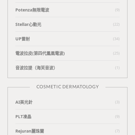
Potenza無限電波
(9)
Stellar心動光
(22)
UP雷射
(34)
電波拉皮(第四代鳳凰電波)
(25)
⾳波拉提（海芙⾳波）
(1)
COSMETIC DERMATOLOGY
AI美光針
(3)
PLT凍晶
(9)
Rejuran麗珠蘭
(7)