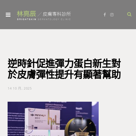
F
I
a
n
c
s
e
t
b
a
o
g
o
r
k
a
m
逆時針促進彈力蛋白新生對
於皮膚彈性提升有顯著幫助
14 10 月, 2025