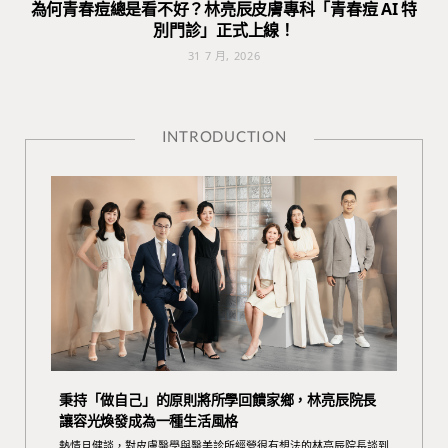
為何青春痘總是看不好？林亮辰皮膚專科「青春痘 AI 特
別門診」正式上線！
31 7 月, 2026
INTRODUCTION
秉持「做自己」的原則將所學回饋家鄉，林亮辰院長
讓容光煥發成為一種生活風格
熱情且健談，對皮膚醫學與醫美診所經營很有想法的林亮辰院長談到