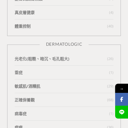
真皮層健康
(4)
體重控制
(40)
DERMATOLOGIC
光老化(粗糙、暗沉、毛孔粗大)
(26)
垂疣
(1)
敏感肌/酒糟肌
(29)
→
正確保養觀
(68)
病毒疣
(1)
痘疤
(36)