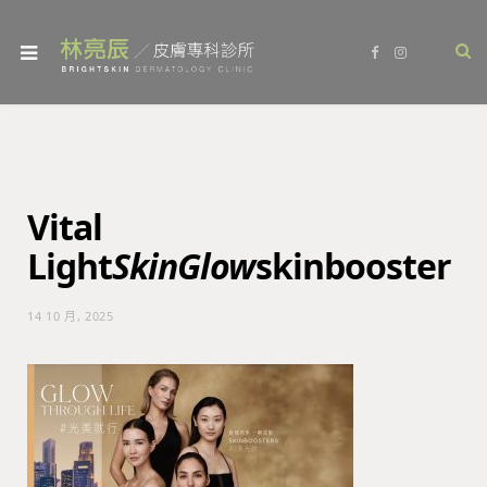
F
I
a
n
c
s
e
t
b
a
o
g
o
r
k
a
m
Vital
Light
SkinGlow
skinbooster
14 10 月, 2025