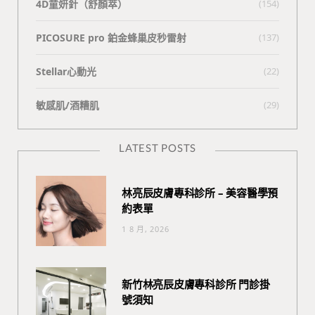
4D童妍針（舒顏萃）
(154)
PICOSURE pro 鉑金蜂巢皮秒雷射
(137)
Stellar心動光
(22)
敏感肌/酒糟肌
(29)
LATEST POSTS
林亮辰皮膚專科診所 – 美容醫學預
約表單
1 8 月, 2026
新竹林亮辰皮膚專科診所 門診掛
號須知