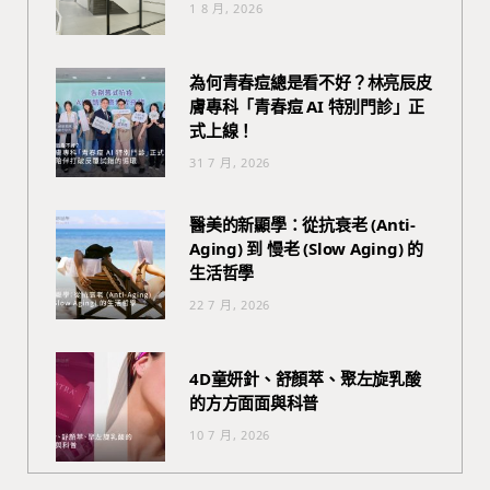
1 8 月, 2026
為何青春痘總是看不好？林亮辰皮
膚專科「青春痘 AI 特別門診」正
式上線！
31 7 月, 2026
醫美的新顯學：從抗衰老 (Anti-
Aging) 到 慢老 (Slow Aging) 的
生活哲學
22 7 月, 2026
4D童妍針、舒顏萃、聚左旋乳酸
的方方面面與科普
10 7 月, 2026