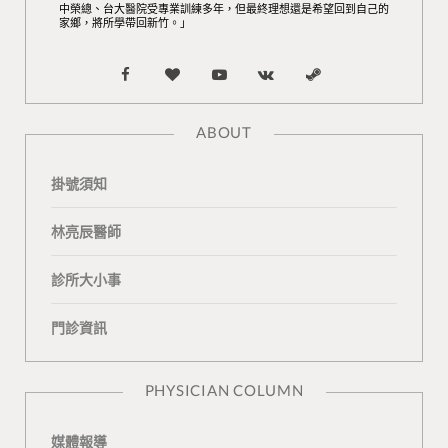
中榮總、台大醫院受專業訓練多年，但最終理想還是希望回到自己的
家鄉，將所學帶回新竹。」
F
B
Y
V
S
a
l
o
K
t
ABOUT
c
o
u
o
e
掛號須知
e
g
T
n
a
b
L
u
t
m
林亮辰醫師
o
o
b
a
診所大小事
o
v
e
k
門診資訊
k
i
t
n
e
PHYSICIAN COLUMN
媒體報導