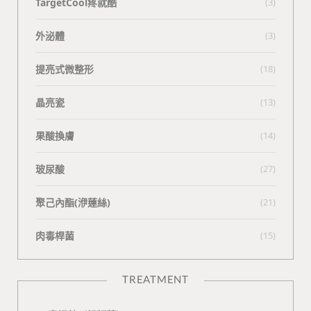
TargetCool疼就酷
(3)
外泌體
(3)
提亮式微整形
(18)
晶亮瓷
(13)
果酸換膚
(14)
玻尿酸
(27)
聚己內酯(洢蓮絲)
(21)
肉毒桿菌
(15)
TREATMENT