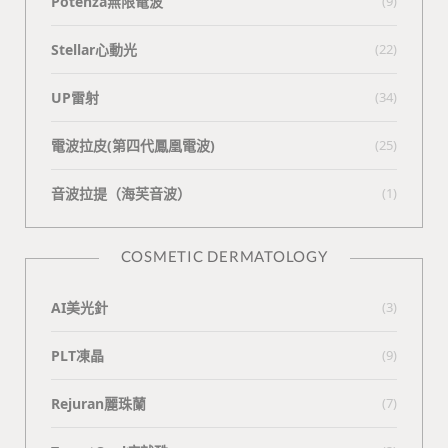
Potenza無限電波
(9)
Stellar心動光
(22)
UP雷射
(34)
電波拉皮(第四代鳳凰電波)
(25)
⾳波拉提（海芙⾳波）
(1)
COSMETIC DERMATOLOGY
AI美光針
(3)
PLT凍晶
(9)
Rejuran麗珠蘭
(7)