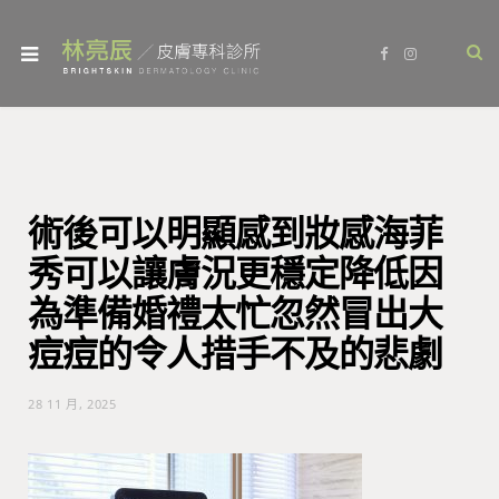
F
I
a
n
c
s
e
t
b
a
o
g
o
r
k
a
m
術後可以明顯感到妝感海菲
秀可以讓膚況更穩定降低因
為準備婚禮太忙忽然冒出大
痘痘的令人措手不及的悲劇
28 11 月, 2025