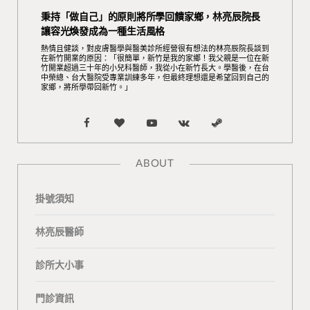
秉持「做自己」的原則將所學回饋家鄉，林亮辰院長
讓容光煥發成為一種生活風格
熱情且健談，對皮膚醫學與醫美診所經營很有想法的林亮辰院長談到
在新竹開業的原因：「很簡單，新竹是我的家鄉！我父親是一位在新
竹開業超過三十年的小兒科醫師，我從小在新竹長大。學醫後，在台
中榮總、台大醫院受專業訓練多年，但最終理想還是希望回到自己的
家鄉，將所學帶回新竹。」
F
B
Y
V
S
a
l
o
K
t
ABOUT
c
o
u
o
e
掛號須知
e
g
T
n
a
b
L
u
t
m
林亮辰醫師
o
o
b
a
診所大小事
o
v
e
k
門診資訊
k
i
t