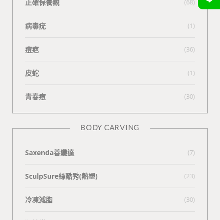
正確保養觀
(68)
病毒疣
(1)
痘疤
(36)
皮蛇
(1)
青春痘
(30)
BODY CARVING
Saxenda善纖達
(7)
SculpSure絲酷秀(熱塑)
(23)
冷凍減脂
(30)