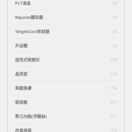
PLT凍晶
(9)
Rejuran麗珠蘭
(7)
TargetCool疼就酷
(3)
外泌體
(3)
提亮式微整形
(18)
晶亮瓷
(13)
果酸換膚
(14)
玻尿酸
(27)
聚己內酯(洢蓮絲)
(21)
肉毒桿菌
(15)