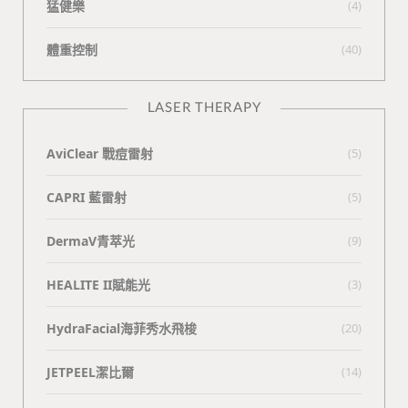
猛健樂
(4)
體重控制
(40)
LASER THERAPY
AviClear 戰痘雷射
(5)
CAPRI 藍雷射
(5)
DermaV青萃光
(9)
HEALITE II賦能光
(3)
HydraFacial海菲秀水飛梭
(20)
JETPEEL潔比爾
(14)