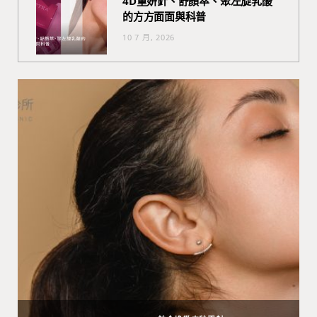
4D童妍針、舒顏萃、聚左旋乳酸
的方方面面與科普
10 7 月, 2026