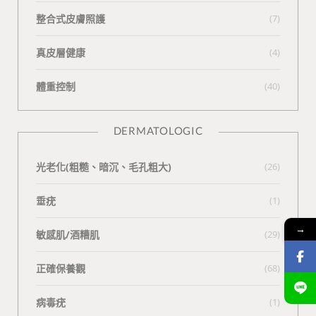
整合式皮膚照護
(7)
真皮層健康
(4)
體重控制
(40)
DERMATOLOGIC
光老化(粗糙、暗沉、毛孔粗大)
(26)
垂疣
(1)
→
敏感肌/酒糟肌
(29)
正確保養觀
(68)
病毒疣
(1)