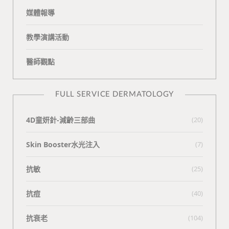
媒體報導
教學演講活動
醫師觀點
FULL SERVICE DERMATOLOGY
4D童妍針-減齡三部曲
(20)
Skin Booster水光注入
(7)
抗敏
(25)
抗痘
(40)
抗衰老
(104)