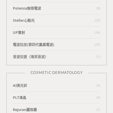
Potenza無限電波
(9)
Stellar心動光
(23)
UP雷射
(34)
電波拉皮(第四代鳳凰電波)
(25)
⾳波拉提（海芙⾳波）
(1)
COSMETIC DERMATOLOGY
AI美光針
(3)
PLT凍晶
(9)
Rejuran麗珠蘭
(7)