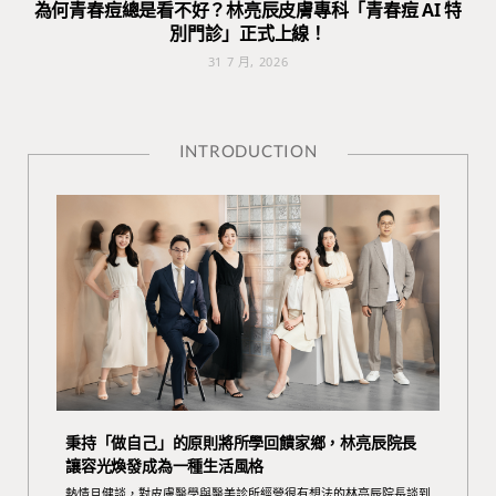
為何青春痘總是看不好？林亮辰皮膚專科「青春痘 AI 特
別門診」正式上線！
31 7 月, 2026
INTRODUCTION
秉持「做自己」的原則將所學回饋家鄉，林亮辰院長
讓容光煥發成為一種生活風格
熱情且健談，對皮膚醫學與醫美診所經營很有想法的林亮辰院長談到