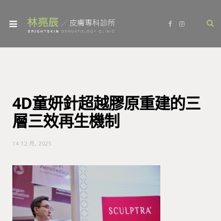
F
I
a
n
c
s
e
t
b
a
o
g
o
r
k
a
m
4D童妍針超越膠原重建的三
層三效再生機制
14 12 月, 2025