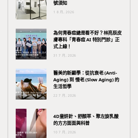
號須知
1 8 月, 2026
為何青春痘總是看不好？林亮辰皮
膚專科「青春痘 AI 特別門診」正
式上線！
31 7 月, 2026
醫美的新顯學：從抗衰老 (Anti-
Aging) 到 慢老 (Slow Aging) 的
生活哲學
22 7 月, 2026
4D童妍針、舒顏萃、聚左旋乳酸
的方方面面與科普
10 7 月, 2026