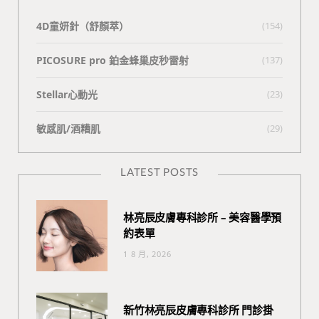
4D童妍針（舒顏萃）
(154)
PICOSURE pro 鉑金蜂巢皮秒雷射
(137)
Stellar心動光
(23)
敏感肌/酒糟肌
(29)
LATEST POSTS
林亮辰皮膚專科診所 – 美容醫學預
約表單
1 8 月, 2026
新竹林亮辰皮膚專科診所 門診掛