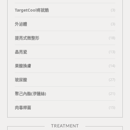
TargetCool疼就酷
(3)
外泌體
(3)
提亮式微整形
(18)
晶亮瓷
(13)
果酸換膚
(14)
玻尿酸
(27)
聚己內酯(洢蓮絲)
(21)
肉毒桿菌
(15)
TREATMENT