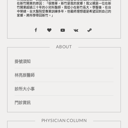
在新竹開業的原因：「很簡單，新竹是我的家鄉！我父親是一位在新
竹開業超過三十年的小兒科醫師，我從小在新竹長大。學醫後，在台
中榮總、台大醫院受專業訓練多年，但最終理想還是希望回到自己的
家鄉，將所學帶回新竹。」
F
B
Y
V
S
a
l
o
K
t
ABOUT
c
o
u
o
e
掛號須知
e
g
T
n
a
b
L
u
t
m
林亮辰醫師
o
o
b
a
診所大小事
o
v
e
k
門診資訊
k
i
t
n
e
PHYSICIAN COLUMN