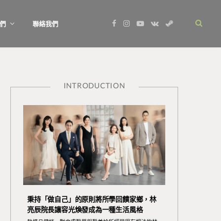
F
I
Y
V
S
們
聯絡我們
a
n
o
K
t
c
s
u
o
e
e
t
T
n
a
b
a
u
t
m
o
g
b
a
o
r
e
k
k
a
t
m
e
INTRODUCTION
秉持「做自己」的原則將所學回饋家鄉，林
亮辰院長讓容光煥發成為一種生活風格