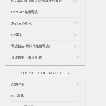
PICOSURE pro 鉑金蜂巢皮秒雷射
(137)
Potenza無限電波
(9)
Stellar心動光
(22)
UP雷射
(34)
電波拉皮(第四代鳳凰電波)
(25)
⾳波拉提（海芙⾳波）
(1)
COSMETIC DERMATOLOGY
AI美光針
(3)
PLT凍晶
(9)