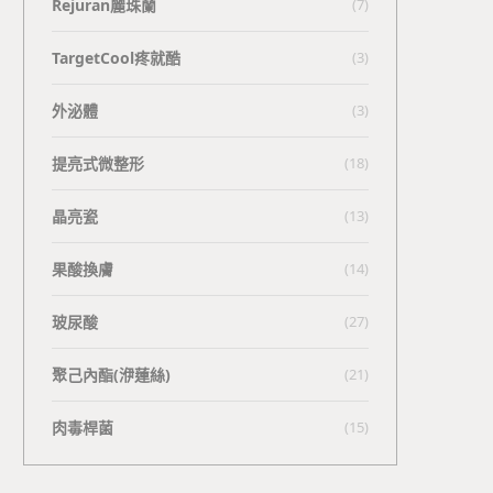
Rejuran麗珠蘭
(7)
TargetCool疼就酷
(3)
外泌體
(3)
提亮式微整形
(18)
晶亮瓷
(13)
果酸換膚
(14)
玻尿酸
(27)
聚己內酯(洢蓮絲)
(21)
肉毒桿菌
(15)