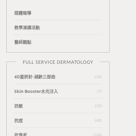
媒體報導
教學演講活動
醫師觀點
FULL SERVICE DERMATOLOGY
4D童妍針-減齡三部曲
(20)
Skin Booster水光注入
(7)
抗敏
(25)
抗痘
(40)
抗衰老
(104)