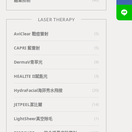
體重控制
LASER THERAPY
AviClear 戰痘雷射
(5)
CAPRI 藍雷射
(5)
DermaV青萃光
(9)
HEALITE II賦能光
(3)
HydraFacial海菲秀水飛梭
(20)
JETPEEL潔比爾
(14)
LightSheer真空除毛
(1)