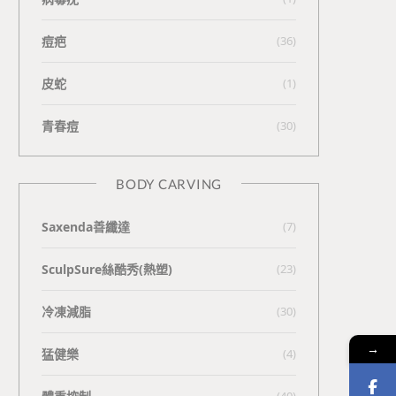
痘疤
(36)
皮蛇
(1)
青春痘
(30)
BODY CARVING
Saxenda善纖達
(7)
SculpSure絲酷秀(熱塑)
(23)
冷凍減脂
(30)
→
猛健樂
(4)
(40)