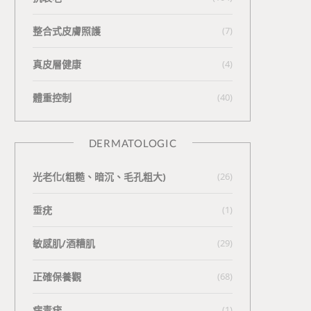
整合式皮膚照護
(7)
真皮層健康
(4)
體重控制
(40)
DERMATOLOGIC
光老化(粗糙、暗沉、毛孔粗大)
(26)
垂疣
(1)
敏感肌/酒糟肌
(29)
正確保養觀
(68)
病毒疣
(1)