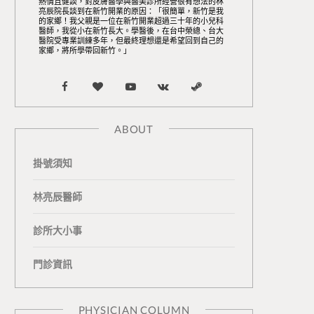
熱情且健談，對皮膚醫學與醫美診所經營很有想法的林
亮辰院長談到在新竹開業的原因：「很簡單，新竹是我
的家鄉！我父親是一位在新竹開業超過三十年的小兒科
醫師，我從小在新竹長大。學醫後，在台中榮總、台大
醫院受專業訓練多年，但最終理想還是希望回到自己的
家鄉，將所學帶回新竹。」
F
B
Y
V
S
a
l
o
K
t
ABOUT
c
o
u
o
e
掛號須知
e
g
T
n
a
b
L
u
t
m
林亮辰醫師
o
o
b
a
診所大小事
o
v
e
k
門診資訊
k
i
t
n
e
PHYSICIAN COLUMN