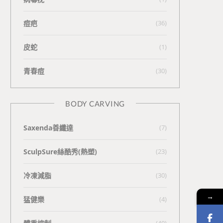
痘疤
(36)
皮蛇
(1)
青春痘
(30)
BODY CARVING
Saxenda善纖達
(7)
SculpSure絲酷秀(熱塑)
(23)
冷凍減脂
(30)
→
猛健樂
(4)
(40)