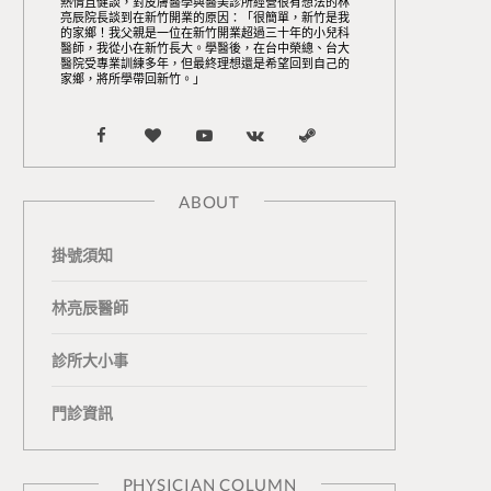
熱情且健談，對皮膚醫學與醫美診所經營很有想法的林
亮辰院長談到在新竹開業的原因：「很簡單，新竹是我
的家鄉！我父親是一位在新竹開業超過三十年的小兒科
醫師，我從小在新竹長大。學醫後，在台中榮總、台大
醫院受專業訓練多年，但最終理想還是希望回到自己的
家鄉，將所學帶回新竹。」
F
B
Y
V
S
a
l
o
K
t
ABOUT
c
o
u
o
e
掛號須知
e
g
T
n
a
b
L
u
t
m
林亮辰醫師
o
o
b
a
診所大小事
o
v
e
k
門診資訊
k
i
t
n
e
PHYSICIAN COLUMN