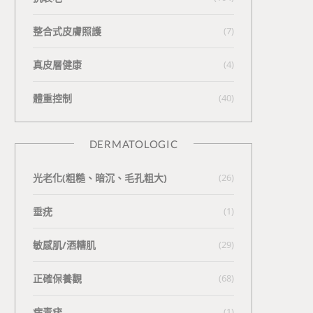
整合式皮膚照護
(7)
真皮層健康
(4)
體重控制
(40)
DERMATOLOGIC
光老化(粗糙、暗沉、毛孔粗大)
(26)
垂疣
(1)
敏感肌/酒糟肌
(29)
正確保養觀
(68)
病毒疣
(1)