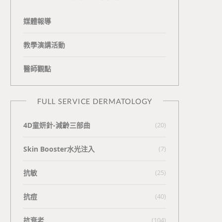
媒體報導
教學演講活動
醫師觀點
FULL SERVICE DERMATOLOGY
4D童妍針-減齡三部曲
(20)
Skin Booster水光注入
(7)
抗敏
(25)
抗痘
(40)
抗衰老
(104)