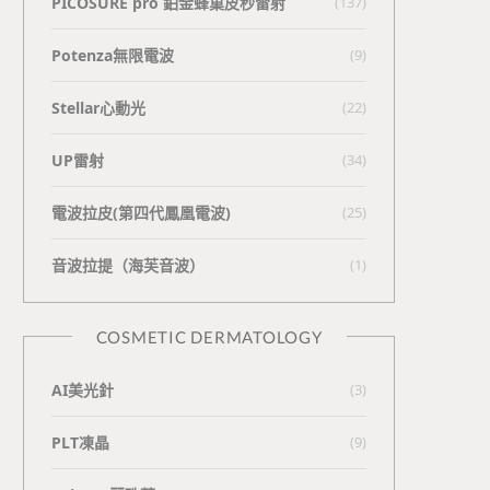
PICOSURE pro 鉑金蜂巢皮秒雷射
(137)
Potenza無限電波
(9)
Stellar心動光
(22)
UP雷射
(34)
電波拉皮(第四代鳳凰電波)
(25)
⾳波拉提（海芙⾳波）
(1)
COSMETIC DERMATOLOGY
AI美光針
(3)
PLT凍晶
(9)