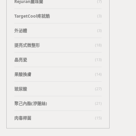
Rejuran麗珠蘭
(7)
TargetCool疼就酷
(3)
外泌體
(3)
提亮式微整形
(18)
晶亮瓷
(13)
果酸換膚
(14)
玻尿酸
(27)
聚己內酯(洢蓮絲)
(21)
肉毒桿菌
(15)