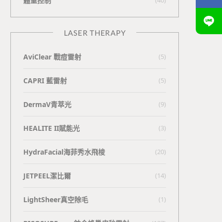
體重控制
LASER THERAPY
AviClear 戰痘雷射
(5)
CAPRI 藍雷射
(5)
DermaV青萃光
(9)
HEALITE II賦能光
(3)
HydraFacial海菲秀水飛梭
(20)
JETPEEL潔比爾
(14)
LightSheer真空除毛
(1)