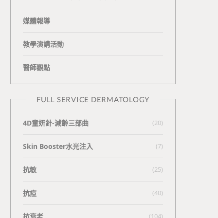
媒體報導
教學演講活動
醫師觀點
FULL SERVICE DERMATOLOGY
4D童妍針-減齡三部曲
(20)
Skin Booster水光注入
(7)
抗敏
(25)
抗痘
(40)
抗衰老
(104)