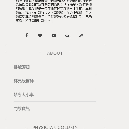
熱情且健談，對皮膚醫學與醫美診所經營很有想法的林
亮辰院長談到在新竹開業的原因：「很簡單，新竹是我
的家鄉！我父親是一位在新竹開業超過三十年的小兒科
醫師，我從小在新竹長大。學醫後，在台中榮總、台大
醫院受專業訓練多年，但最終理想還是希望回到自己的
家鄉，將所學帶回新竹。」
F
B
Y
V
S
a
l
o
K
t
ABOUT
c
o
u
o
e
掛號須知
e
g
T
n
a
b
L
u
t
m
林亮辰醫師
o
o
b
a
診所大小事
o
v
e
k
門診資訊
k
i
t
n
e
PHYSICIAN COLUMN