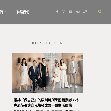
F
I
Y
V
S
們
聯絡我們
a
n
o
K
t
c
s
u
o
e
e
t
T
n
a
b
a
u
t
m
o
g
b
a
o
r
e
k
k
a
t
m
e
INTRODUCTION
秉持「做自己」的原則將所學回饋家鄉，林
亮辰院長讓容光煥發成為一種生活風格