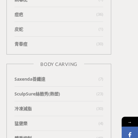
痘疤
(36)
皮蛇
(1)
青春痘
(30)
BODY CARVING
Saxenda善纖達
(7)
SculpSure絲酷秀(熱塑)
(23)
冷凍減脂
(30)
→
猛健樂
(4)
(40)