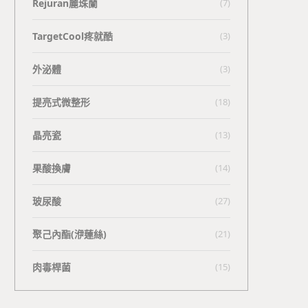
Rejuran麗珠蘭
(7)
TargetCool疼就酷
(3)
外泌體
(3)
提亮式微整形
(18)
晶亮瓷
(13)
果酸換膚
(14)
玻尿酸
(27)
聚己內酯(洢蓮絲)
(21)
肉毒桿菌
(15)