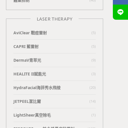
體重控制
LASER THERAPY
AviClear 戰痘雷射
(5)
CAPRI 藍雷射
(5)
DermaV青萃光
(9)
HEALITE II賦能光
(3)
HydraFacial海菲秀水飛梭
(20)
JETPEEL潔比爾
(14)
LightSheer真空除毛
(1)