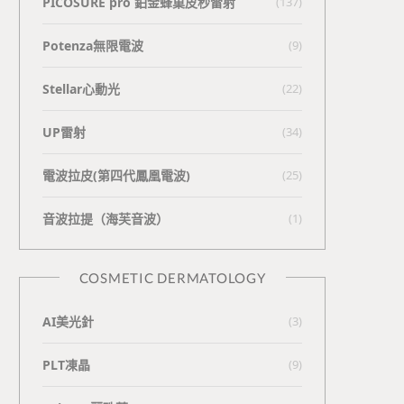
PICOSURE pro 鉑金蜂巢皮秒雷射
(137)
Potenza無限電波
(9)
Stellar心動光
(22)
UP雷射
(34)
電波拉皮(第四代鳳凰電波)
(25)
⾳波拉提（海芙⾳波）
(1)
COSMETIC DERMATOLOGY
AI美光針
(3)
PLT凍晶
(9)