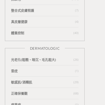
整合式皮膚照護
(7)
真皮層健康
(4)
體重控制
(40)
DERMATOLOGIC
光老化(粗糙、暗沉、毛孔粗大)
(26)
垂疣
(1)
敏感肌/酒糟肌
(29)
正確保養觀
(68)
病毒疣
(1)