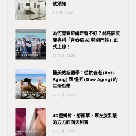
號須知
1 8 月, 2026
為何青春痘總是看不好？林亮辰皮
膚專科「青春痘 AI 特別門診」正
式上線！
31 7 月, 2026
醫美的新顯學：從抗衰老 (Anti-
Aging) 到 慢老 (Slow Aging) 的
生活哲學
22 7 月, 2026
4D童妍針、舒顏萃、聚左旋乳酸
的方方面面與科普
10 7 月, 2026