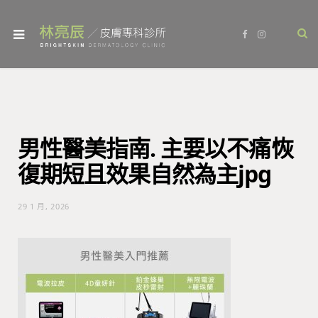
F
I
a
n
c
s
e
t
b
a
o
g
o
r
k
a
m
男性醫美指南. 主要以不痛恢
復期短且效果自然為主jpg
29 1 月, 2026