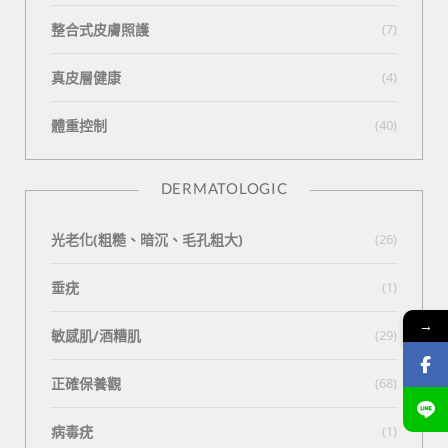
整合式皮膚照護
(7)
真皮層健康
(4)
體重控制
(40)
DERMATOLOGIC
光老化(粗糙、暗沉、毛孔粗大)
(26)
垂疣
(1)
→
敏感肌/酒糟肌
(29)
正確保養觀
(68)
病毒疣
(1)