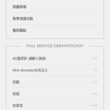
媒體報導
教學演講活動
醫師觀點
FULL SERVICE DERMATOLOGY
4D童妍針-減齡三部曲
(20)
Skin Booster水光注入
(7)
抗敏
(25)
抗痘
(40)
抗衰老
(104)