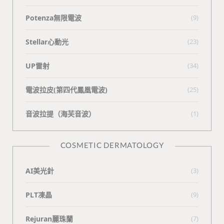
Potenza無限電波
(9)
Stellar心動光
(23)
UP雷射
(34)
電波拉皮(第四代鳳凰電波)
(25)
⾳波拉提（海芙⾳波）
(1)
COSMETIC DERMATOLOGY
AI美光針
(3)
PLT凍晶
(9)
Rejuran麗珠蘭
(7)