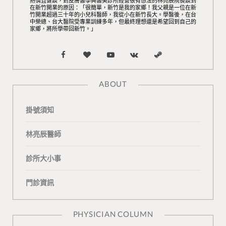
熱情且健談，對皮膚醫學與醫美診所經營很有想法的林亮辰院長談到
在新竹開業的原因：「很簡單，新竹是我的家鄉！我父親是一位在新
竹開業超過三十年的小兒科醫師，我從小在新竹長大。學醫後，在台
中榮總、台大醫院受專業訓練多年，但最終理想還是希望回到自己的
家鄉，將所學帶回新竹。」
F
B
Y
V
S
a
l
o
K
t
ABOUT
c
o
u
o
e
掛號須知
e
g
T
n
a
b
L
u
t
m
林亮辰醫師
o
o
b
a
診所大小事
o
v
e
k
門診資訊
k
i
t
n
e
PHYSICIAN COLUMN