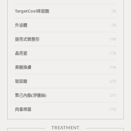
TargetCool疼就酷
(3)
外泌體
(3)
提亮式微整形
(18)
晶亮瓷
(13)
果酸換膚
(14)
玻尿酸
(27)
聚己內酯(洢蓮絲)
(21)
肉毒桿菌
(15)
TREATMENT