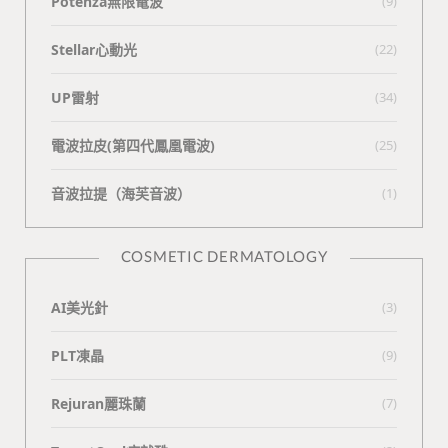
Potenza無限電波
(9)
Stellar心動光
(22)
UP雷射
(34)
電波拉皮(第四代鳳凰電波)
(25)
⾳波拉提（海芙⾳波）
(1)
COSMETIC DERMATOLOGY
AI美光針
(3)
PLT凍晶
(9)
Rejuran麗珠蘭
(7)