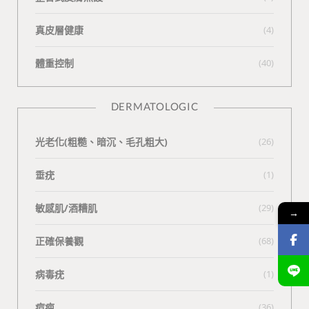
真皮層健康
(4)
體重控制
(40)
DERMATOLOGIC
光老化(粗糙、暗沉、毛孔粗大)
(26)
垂疣
(1)
敏感肌/酒糟肌
(29)
→
正確保養觀
(68)
病毒疣
(1)
痘疤
(36)