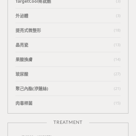
TargetCool疼就酷
(3)
外泌體
(3)
提亮式微整形
(18)
晶亮瓷
(13)
果酸換膚
(14)
玻尿酸
(27)
聚己內酯(洢蓮絲)
(21)
肉毒桿菌
(15)
TREATMENT