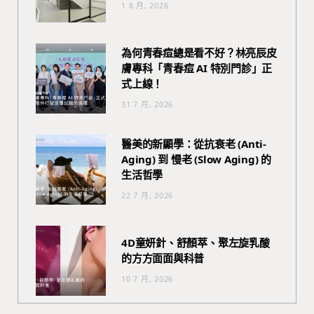
1 8 月, 2026
為何青春痘總是看不好？林亮辰皮
膚專科「青春痘 AI 特別門診」正
式上線！
31 7 月, 2026
醫美的新顯學：從抗衰老 (Anti-
Aging) 到 慢老 (Slow Aging) 的
生活哲學
22 7 月, 2026
4D童妍針、舒顏萃、聚左旋乳酸
的方方面面與科普
10 7 月, 2026