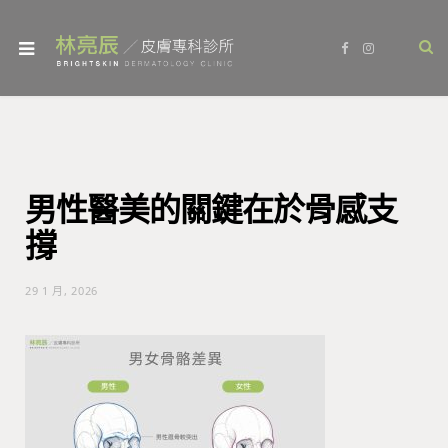
F
I
a
n
c
s
e
t
b
a
o
g
o
r
k
a
m
男性醫美的關鍵在於骨感支
撐
29 1 月, 2026