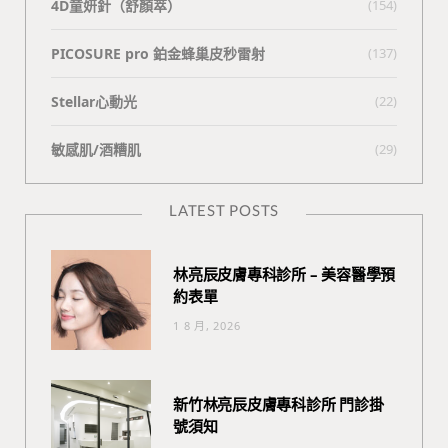
4D童妍針（舒顏萃）
(154)
PICOSURE pro 鉑金蜂巢皮秒雷射
(137)
Stellar心動光
(22)
敏感肌/酒糟肌
(29)
LATEST POSTS
林亮辰皮膚專科診所 – 美容醫學預
約表單
1 8 月, 2026
新竹林亮辰皮膚專科診所 門診掛
號須知