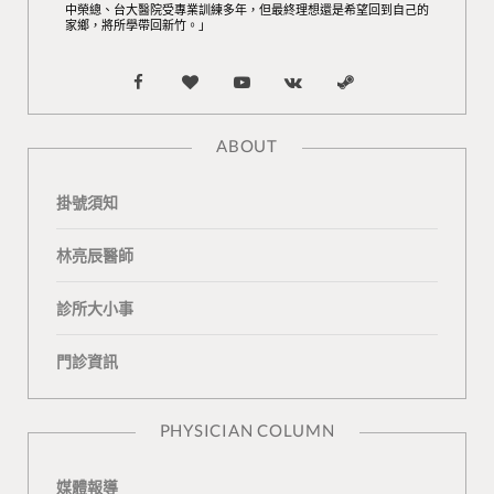
中榮總、台大醫院受專業訓練多年，但最終理想還是希望回到自己的
家鄉，將所學帶回新竹。」
F
B
Y
V
S
a
l
o
K
t
ABOUT
c
o
u
o
e
掛號須知
e
g
T
n
a
b
L
u
t
m
林亮辰醫師
o
o
b
a
診所大小事
o
v
e
k
門診資訊
k
i
t
n
e
PHYSICIAN COLUMN
媒體報導