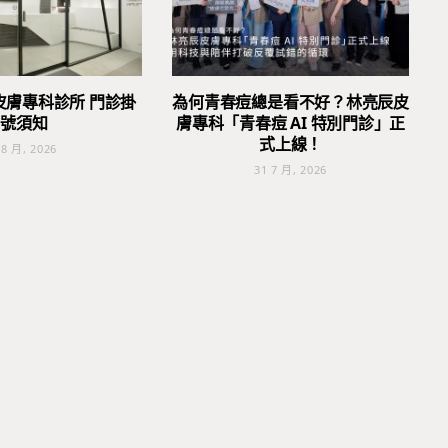
皮膚專科診所 門診掛
為何青春痘總是看不好？林亮辰皮
號須知
膚專科「青春痘 AI 特別門診」正
式上線！
 8 月, 2026
31 7 月, 2026