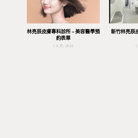
林亮辰皮膚專科診所 – 美容醫學預
新竹林亮辰
約表單
1 8 月, 2026
1