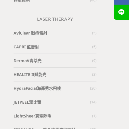
體重控制
LASER THERAPY
AviClear 戰痘雷射
(5)
CAPRI 藍雷射
(5)
DermaV青萃光
(9)
HEALITE II賦能光
(3)
HydraFacial海菲秀水飛梭
(20)
JETPEEL潔比爾
(14)
LightSheer真空除毛
(1)