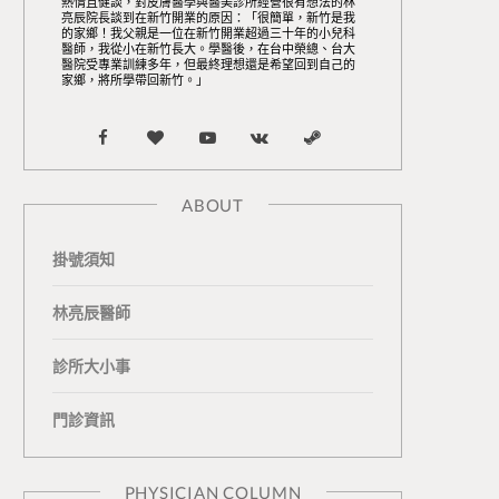
熱情且健談，對皮膚醫學與醫美診所經營很有想法的林
亮辰院長談到在新竹開業的原因：「很簡單，新竹是我
的家鄉！我父親是一位在新竹開業超過三十年的小兒科
醫師，我從小在新竹長大。學醫後，在台中榮總、台大
醫院受專業訓練多年，但最終理想還是希望回到自己的
家鄉，將所學帶回新竹。」
F
B
Y
V
S
a
l
o
K
t
ABOUT
c
o
u
o
e
掛號須知
e
g
T
n
a
b
L
u
t
m
林亮辰醫師
o
o
b
a
診所大小事
o
v
e
k
門診資訊
k
i
t
n
e
PHYSICIAN COLUMN