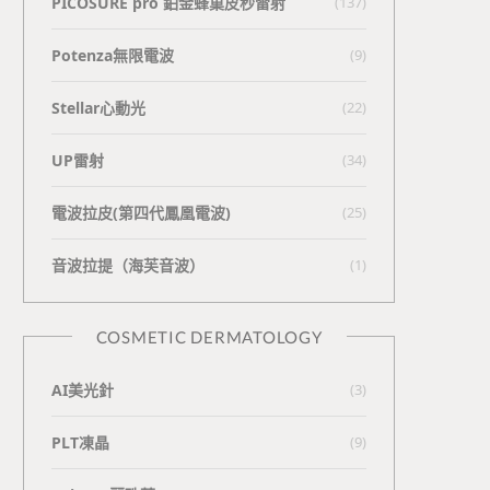
PICOSURE pro 鉑金蜂巢皮秒雷射
(137)
Potenza無限電波
(9)
Stellar心動光
(22)
UP雷射
(34)
電波拉皮(第四代鳳凰電波)
(25)
⾳波拉提（海芙⾳波）
(1)
COSMETIC DERMATOLOGY
AI美光針
(3)
PLT凍晶
(9)