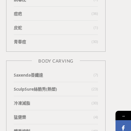
痘疤
(36)
皮蛇
(1)
青春痘
(30)
BODY CARVING
Saxenda善纖達
(7)
SculpSure絲酷秀(熱塑)
(23)
冷凍減脂
(30)
→
猛健樂
(4)
(40)