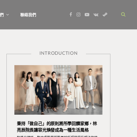
F
I
Y
V
S
們
聯絡我們
a
n
o
K
t
c
s
u
o
e
e
t
T
n
a
b
a
u
t
m
o
g
b
a
o
r
e
k
k
a
t
m
e
INTRODUCTION
秉持「做自己」的原則將所學回饋家鄉，林
亮辰院長讓容光煥發成為一種生活風格