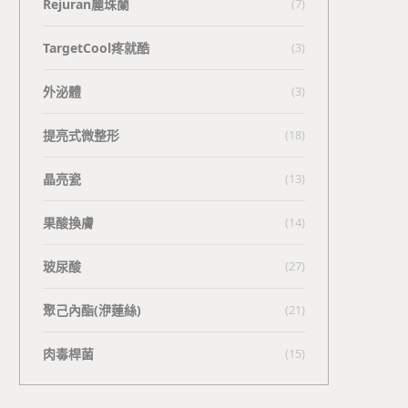
Rejuran麗珠蘭
(7)
TargetCool疼就酷
(3)
外泌體
(3)
提亮式微整形
(18)
晶亮瓷
(13)
果酸換膚
(14)
玻尿酸
(27)
聚己內酯(洢蓮絲)
(21)
肉毒桿菌
(15)