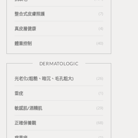
整合式皮膚照護
(7)
真皮層健康
(4)
體重控制
(40)
DERMATOLOGIC
光老化(粗糙、暗沉、毛孔粗大)
(26)
垂疣
(1)
敏感肌/酒糟肌
(29)
正確保養觀
(68)
病毒疣
(1)