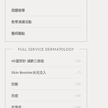
媒體報導
教學演講活動
醫師觀點
FULL SERVICE DERMATOLOGY
4D童妍針-減齡三部曲
(20)
Skin Booster水光注入
(7)
抗敏
(25)
抗痘
(40)
抗衰老
(104)