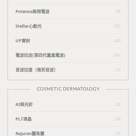
Potenza無限電波
(9)
Stellar心動光
(22)
UP雷射
(34)
電波拉皮(第四代鳳凰電波)
(25)
⾳波拉提（海芙⾳波）
(1)
COSMETIC DERMATOLOGY
AI美光針
(3)
PLT凍晶
(9)
Rejuran麗珠蘭
(7)