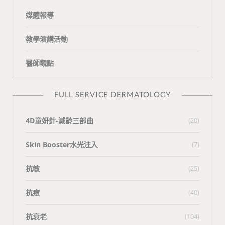
媒體報導
教學演講活動
醫師觀點
FULL SERVICE DERMATOLOGY
4D童妍針-減齡三部曲
(20)
Skin Booster水光注入
(7)
抗敏
(25)
抗痘
(40)
抗衰老
(104)