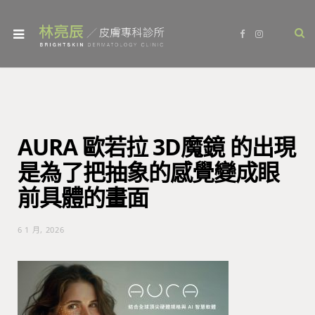
F
I
a
n
c
s
e
t
b
a
o
g
o
r
k
a
m
AURA 歐若拉 3D魔鏡 的出現
是為了把抽象的感覺變成眼
前具體的畫面
6 1 月, 2026