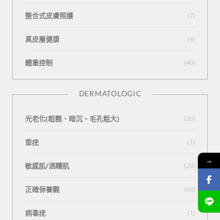
整合式皮膚照護
(7)
真皮層健康
(4)
體重控制
(40)
DERMATOLOGIC
光老化(粗糙、暗沉、毛孔粗大)
(26)
垂疣
(1)
→
敏感肌/酒糟肌
(29)
正確保養觀
(68)
病毒疣
(1)