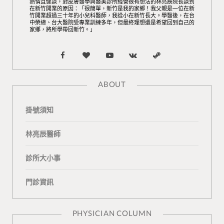
熱情且健談，對皮膚醫學與醫美診所經營很有想法的林亮辰院長談到
在新竹開業的原因：「很簡單，新竹是我的家鄉！我父親是一位在新
竹開業超過三十年的小兒科醫師，我從小在新竹長大。學醫後，在台
中榮總、台大醫院受專業訓練多年，但最終理想還是希望回到自己的
家鄉，將所學帶回新竹。」
F
B
Y
V
S
a
l
o
K
t
ABOUT
c
o
u
o
e
掛號須知
e
g
T
n
a
b
L
u
t
m
林亮辰醫師
o
o
b
a
診所大小事
o
v
e
k
門診資訊
k
i
t
n
e
PHYSICIAN COLUMN