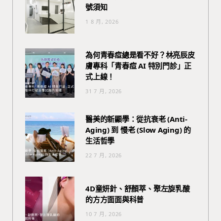
號須知
1 8 月, 2026
為何青春痘總是看不好？林亮辰皮
膚專科「青春痘 AI 特別門診」正
式上線！
31 7 月, 2026
醫美的新顯學：從抗衰老 (Anti-
Aging) 到 慢老 (Slow Aging) 的
生活哲學
22 7 月, 2026
4D童妍針、舒顏萃、聚左旋乳酸
的方方面面與科普
10 7 月, 2026