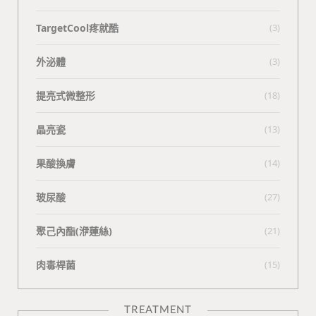
TargetCool疼就酷
(3)
外泌體
(3)
提亮式微整形
(18)
晶亮瓷
(13)
果酸換膚
(14)
玻尿酸
(27)
聚己內酯(洢蓮絲)
(21)
肉毒桿菌
(15)
TREATMENT