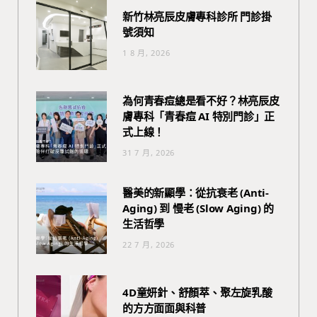
新竹林亮辰皮膚專科診所 門診掛
號須知
1 8 月, 2026
為何青春痘總是看不好？林亮辰皮
膚專科「青春痘 AI 特別門診」正
式上線！
31 7 月, 2026
醫美的新顯學：從抗衰老 (Anti-
Aging) 到 慢老 (Slow Aging) 的
生活哲學
22 7 月, 2026
4D童妍針、舒顏萃、聚左旋乳酸
的方方面面與科普