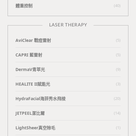
體重控制
(40)
LASER THERAPY
AviClear 戰痘雷射
(5)
CAPRI 藍雷射
(5)
DermaV青萃光
(9)
HEALITE II賦能光
(3)
HydraFacial海菲秀水飛梭
(20)
JETPEEL潔比爾
(14)
LightSheer真空除毛
(1)