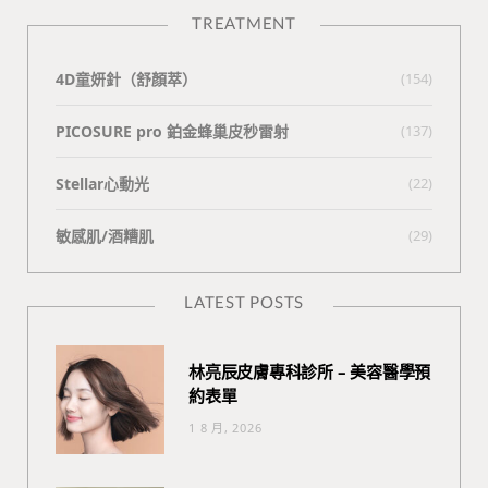
TREATMENT
4D童妍針（舒顏萃）
(154)
PICOSURE pro 鉑金蜂巢皮秒雷射
(137)
Stellar心動光
(22)
敏感肌/酒糟肌
(29)
LATEST POSTS
林亮辰皮膚專科診所 – 美容醫學預
約表單
1 8 月, 2026