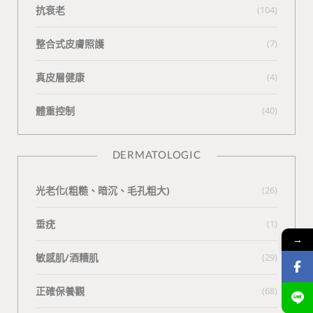
抗衰老
(104)
整合式皮膚照護
(7)
真皮層健康
(4)
體重控制
(40)
DERMATOLOGIC
光老化(粗糙、暗沉、毛孔粗大)
(26)
垂疣
(1)
→
敏感肌/酒糟肌
(29)
正確保養觀
(68)