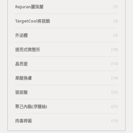
Rejuran麗珠蘭
(7)
TargetCool疼就酷
(3)
外泌體
(3)
提亮式微整形
(18)
晶亮瓷
(13)
果酸換膚
(14)
玻尿酸
(27)
聚己內酯(洢蓮絲)
(21)
肉毒桿菌
(15)