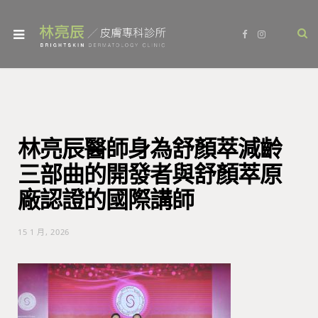
F
I
a
n
c
s
e
t
b
a
o
g
o
r
k
a
m
林亮辰醫師身為舒顏萃減齡
三部曲的開發者與舒顏萃原
廠認證的國際講師
15 1 月, 2026