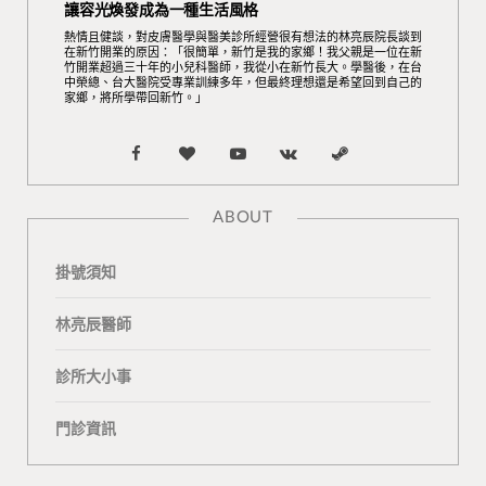
讓容光煥發成為一種生活風格
熱情且健談，對皮膚醫學與醫美診所經營很有想法的林亮辰院長談到
在新竹開業的原因：「很簡單，新竹是我的家鄉！我父親是一位在新
竹開業超過三十年的小兒科醫師，我從小在新竹長大。學醫後，在台
中榮總、台大醫院受專業訓練多年，但最終理想還是希望回到自己的
家鄉，將所學帶回新竹。」
F
B
Y
V
S
a
l
o
K
t
ABOUT
c
o
u
o
e
掛號須知
e
g
T
n
a
b
L
u
t
m
林亮辰醫師
o
o
b
a
診所大小事
o
v
e
k
門診資訊
k
i
t
n
e