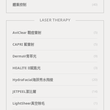
體重控制
(40)
LASER THERAPY
AviClear 戰痘雷射
(5)
CAPRI 藍雷射
(5)
DermaV青萃光
(9)
HEALITE II賦能光
(3)
HydraFacial海菲秀水飛梭
(20)
JETPEEL潔比爾
(14)
LightSheer真空除毛
(1)