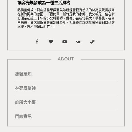
讓容光煥發成為一種生活風格
熱情且健談，對皮膚醫學與醫美診所經營很有想法的林亮辰院長談到
在新竹開業的原因：「很簡單，新竹是我的家鄉！我父親是一位在新
竹開業超過三十年的小兒科醫師，我從小在新竹長大。學醫後，在台
中榮總、台大醫院受專業訓練多年，但最終理想還是希望回到自己的
家鄉，將所學帶回新竹。」
F
B
Y
V
S
a
l
o
K
t
ABOUT
c
o
u
o
e
掛號須知
e
g
T
n
a
b
L
u
t
m
林亮辰醫師
o
o
b
a
診所大小事
o
v
e
k
門診資訊
k
i
t
n
e