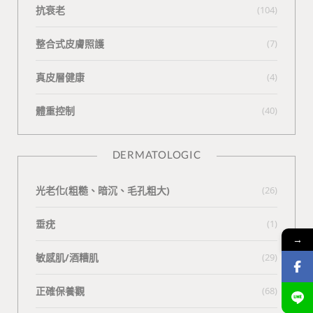
抗衰老
(104)
整合式皮膚照護
(7)
真皮層健康
(4)
體重控制
(40)
DERMATOLOGIC
光老化(粗糙、暗沉、毛孔粗大)
(26)
垂疣
(1)
→
敏感肌/酒糟肌
(29)
正確保養觀
(68)