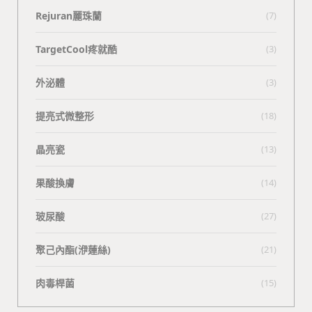
Rejuran麗珠蘭
(7)
TargetCool疼就酷
(3)
外泌體
(3)
提亮式微整形
(18)
晶亮瓷
(13)
果酸換膚
(14)
玻尿酸
(27)
聚己內酯(洢蓮絲)
(21)
肉毒桿菌
(15)