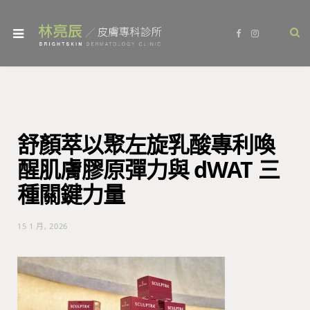
F
I
a
n
c
s
e
t
b
a
o
g
o
r
k
a
m
舒顏萃以聚左旋乳酸專利喚
醒肌膚膠原彈力與 dWAT 三
種關鍵力量
15 1 月, 2026