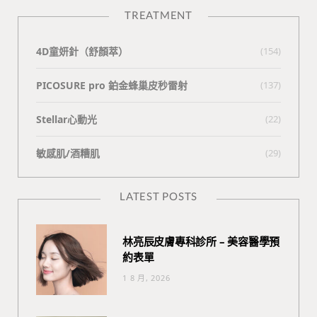
TREATMENT
4D童妍針（舒顏萃）
(154)
PICOSURE pro 鉑金蜂巢皮秒雷射
(137)
Stellar心動光
(22)
敏感肌/酒糟肌
(29)
LATEST POSTS
林亮辰皮膚專科診所 – 美容醫學預
約表單
1 8 月, 2026