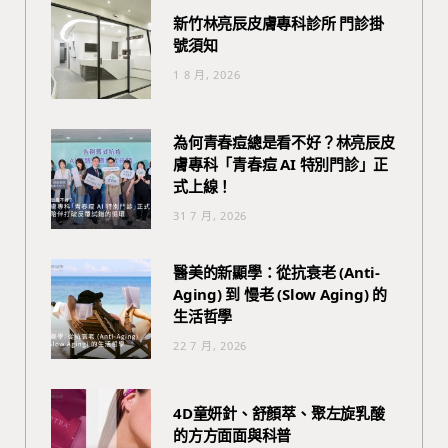
新竹林亮辰皮膚專科診所 門診掛
號須知
1 8 月, 2026
為何青春痘總是看不好？林亮辰皮
膚專科「青春痘 AI 特別門診」正
式上線！
31 7 月, 2026
醫美的新顯學：從抗衰老 (Anti-
Aging) 到 慢老 (Slow Aging) 的
生活哲學
22 7 月, 2026
4D童妍針、舒顏萃、聚左旋乳酸
的方方面面與科普