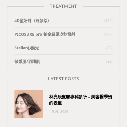
TREATMENT
4D童妍針（舒顏萃）
(154)
PICOSURE pro 鉑金蜂巢皮秒雷射
(137)
Stellar心動光
(22)
敏感肌/酒糟肌
(29)
LATEST POSTS
林亮辰皮膚專科診所 – 美容醫學預
約表單
1 8 月, 2026