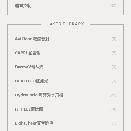
體重控制
(40)
LASER THERAPY
AviClear 戰痘雷射
(5)
CAPRI 藍雷射
(5)
DermaV青萃光
(9)
HEALITE II賦能光
(3)
HydraFacial海菲秀水飛梭
(20)
JETPEEL潔比爾
(14)
LightSheer真空除毛
(1)