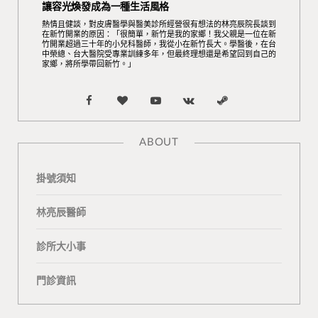
讓容光煥發成為一種生活風格
熱情且健談，對皮膚醫學與醫美診所經營很有想法的林亮辰院長談到
在新竹開業的原因：「很簡單，新竹是我的家鄉！我父親是一位在新
竹開業超過三十年的小兒科醫師，我從小在新竹長大。學醫後，在台
中榮總、台大醫院受專業訓練多年，但最終理想還是希望回到自己的
家鄉，將所學帶回新竹。」
F
B
Y
V
S
a
l
o
K
t
ABOUT
c
o
u
o
e
掛號須知
e
g
T
n
a
b
L
u
t
m
林亮辰醫師
o
o
b
a
診所大小事
o
v
e
k
門診資訊
k
i
t
n
e