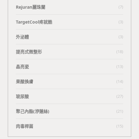
Rejuran麗珠蘭
(7)
TargetCool疼就酷
(3)
外泌體
(3)
提亮式微整形
(18)
晶亮瓷
(13)
果酸換膚
(14)
玻尿酸
(27)
聚己內酯(洢蓮絲)
(21)
肉毒桿菌
(15)