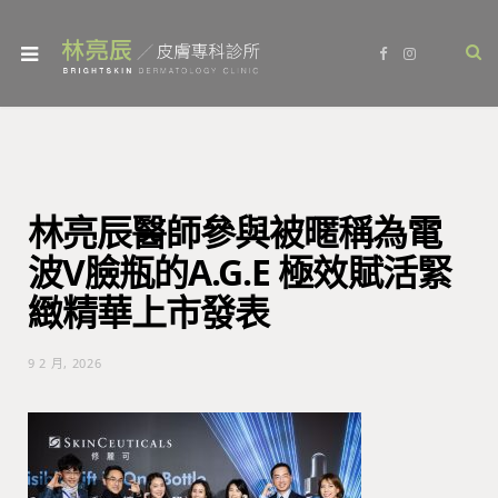
F
I
a
n
c
s
e
t
b
a
o
g
o
r
k
a
m
林亮辰醫師參與被暱稱為電
波V臉瓶的A.G.E 極效賦活緊
緻精華上市發表
9 2 月, 2026