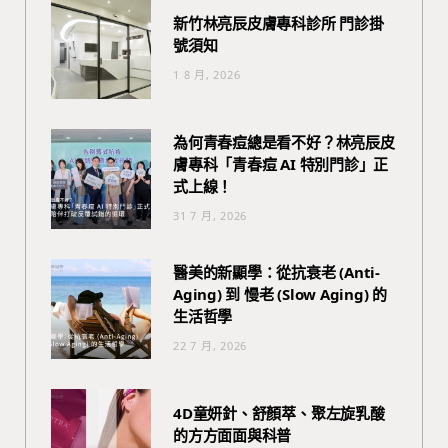
新竹林亮辰皮膚專科診所 門診掛
號須知
1 8 月, 2026
為何青春痘總是看不好？林亮辰皮
膚專科「青春痘 AI 特別門診」正
式上線！
31 7 月, 2026
醫美的新顯學：從抗衰老 (Anti-
Aging) 到 慢老 (Slow Aging) 的
生活哲學
22 7 月, 2026
4D童妍針、舒顏萃、聚左旋乳酸
的方方面面與科普