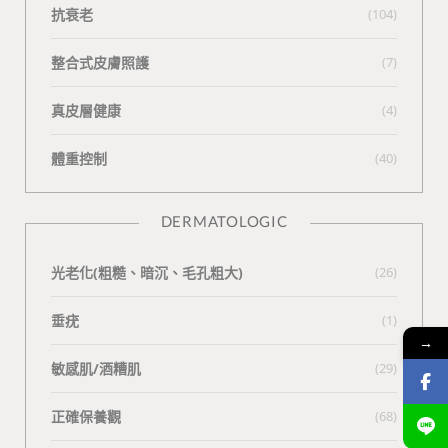
抗衰老
(104)
整合式皮膚照護
(7)
真皮層健康
(4)
體重控制
(40)
DERMATOLOGIC
光老化(粗糙、暗沉、毛孔粗大)
(26)
垂疣
(1)
→
敏感肌/酒糟肌
(29)
正確保養觀
(68)