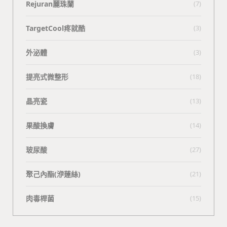
Rejuran麗珠蘭
(7)
TargetCool疼就酷
(3)
外泌體
(3)
提亮式微整形
(18)
晶亮瓷
(13)
果酸換膚
(14)
玻尿酸
(27)
聚己內酯(洢蓮絲)
(21)
肉毒桿菌
(15)