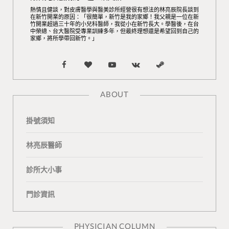
熱情且健談，對皮膚醫學與醫美診所經營很有想法的林亮辰院長談到
在新竹開業的原因：「很簡單，新竹是我的家鄉！我父親是一位在新
竹開業超過三十年的小兒科醫師，我從小在新竹長大。學醫後，在台
中榮總、台大醫院受專業訓練多年，但最終理想還是希望回到自己的
家鄉，將所學帶回新竹。」
F
B
Y
V
S
a
l
o
K
t
ABOUT
c
o
u
o
e
掛號須知
e
g
T
n
a
b
L
u
t
m
林亮辰醫師
o
o
b
a
診所大小事
o
v
e
k
門診資訊
k
i
t
n
e
PHYSICIAN COLUMN