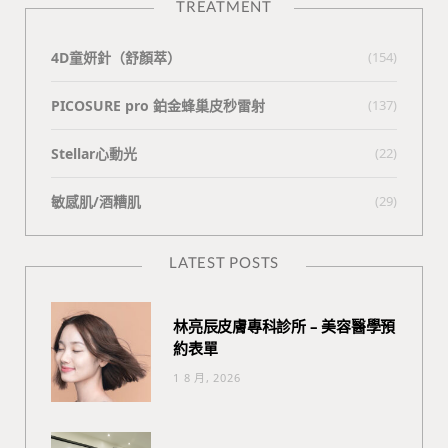
TREATMENT
4D童妍針（舒顏萃）
(154)
PICOSURE pro 鉑金蜂巢皮秒雷射
(137)
Stellar心動光
(22)
敏感肌/酒糟肌
(29)
LATEST POSTS
林亮辰皮膚專科診所 – 美容醫學預
約表單
1 8 月, 2026