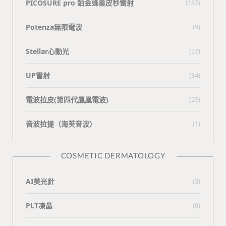
PICOSURE pro 鉑金蜂巢皮秒雷射
(137)
Potenza無限電波
(9)
Stellar心動光
(22)
UP雷射
(34)
電波拉皮(第四代鳳凰電波)
(25)
⾳波拉提（海芙⾳波）
(1)
COSMETIC DERMATOLOGY
AI美光針
(3)
PLT凍晶
(9)