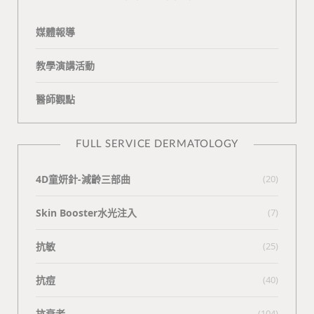
媒體報導
教學演講活動
醫師觀點
FULL SERVICE DERMATOLOGY
4D童妍針-減齡三部曲
(20)
Skin Booster水光注入
(7)
抗敏
(25)
抗痘
(40)
抗衰老
(104)