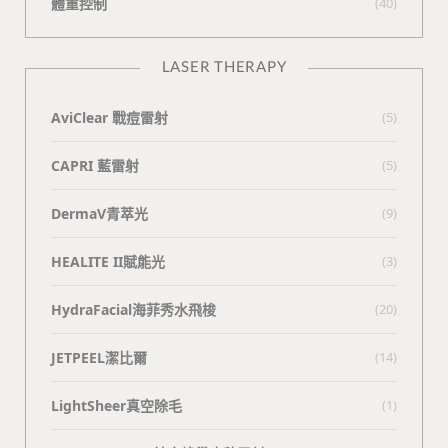
體重控制
(40)
LASER THERAPY
AviClear 戰痘雷射
(5)
CAPRI 藍雷射
(5)
DermaV青萃光
(9)
HEALITE II賦能光
(3)
HydraFacial海菲秀水飛梭
(20)
JETPEEL潔比爾
(14)
LightSheer真空除毛
(1)