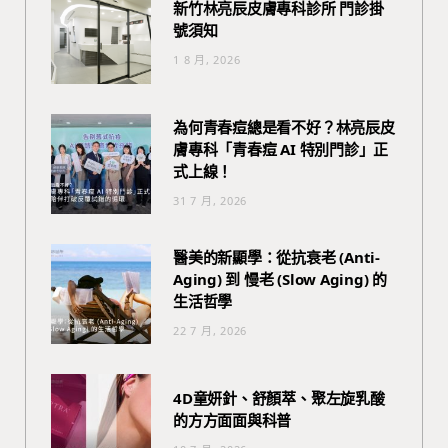
新竹林亮辰皮膚專科診所 門診掛
號須知
1 8 月, 2026
為何青春痘總是看不好？林亮辰皮
膚專科「青春痘 AI 特別門診」正
式上線！
31 7 月, 2026
醫美的新顯學：從抗衰老 (Anti-
Aging) 到 慢老 (Slow Aging) 的
生活哲學
22 7 月, 2026
4D童妍針、舒顏萃、聚左旋乳酸
的方方面面與科普