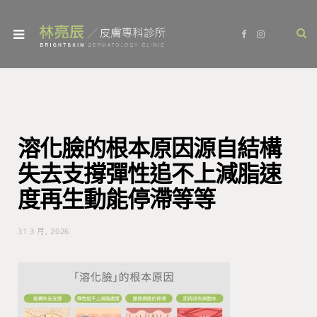
F
I
a
n
c
s
e
t
b
a
o
g
o
r
k
a
m
溶化臉的根本原因源自結構
失去支撐彈性追不上減脂速
度再生動能停滯等等
31 3 月, 2026