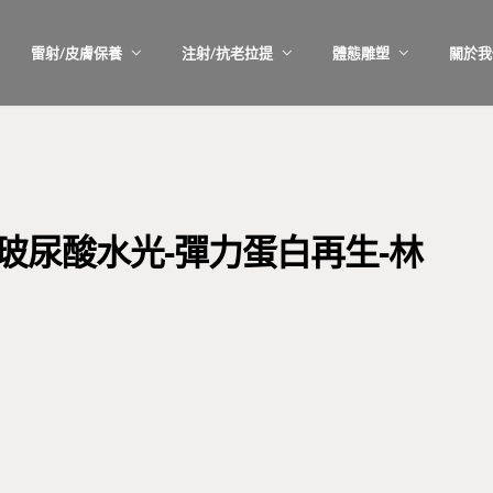
雷射/皮膚保養
注射/抗老拉提
體態雕塑
關於我
塑-玻尿酸水光-彈力蛋白再生-林