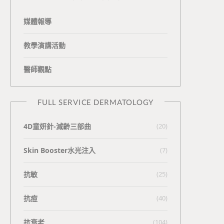
媒體報導
教學演講活動
醫師觀點
FULL SERVICE DERMATOLOGY
4D童妍針-減齡三部曲
(20)
Skin Booster水光注入
(7)
抗敏
(25)
抗痘
(40)
抗衰老
(104)