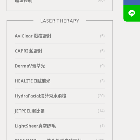
體重控制
LASER THERAPY
AviClear 戰痘雷射
(5)
CAPRI 藍雷射
(5)
DermaV青萃光
(9)
HEALITE II賦能光
(3)
HydraFacial海菲秀水飛梭
(20)
JETPEEL潔比爾
(14)
LightSheer真空除毛
(1)