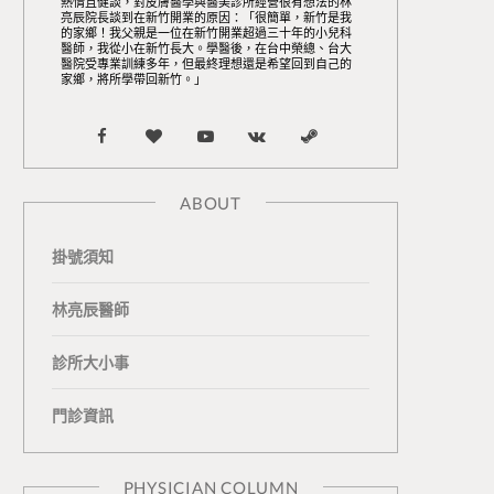
熱情且健談，對皮膚醫學與醫美診所經營很有想法的林
亮辰院長談到在新竹開業的原因：「很簡單，新竹是我
的家鄉！我父親是一位在新竹開業超過三十年的小兒科
醫師，我從小在新竹長大。學醫後，在台中榮總、台大
醫院受專業訓練多年，但最終理想還是希望回到自己的
家鄉，將所學帶回新竹。」
F
B
Y
V
S
a
l
o
K
t
ABOUT
c
o
u
o
e
掛號須知
e
g
T
n
a
b
L
u
t
m
林亮辰醫師
o
o
b
a
診所大小事
o
v
e
k
門診資訊
k
i
t
n
e
PHYSICIAN COLUMN