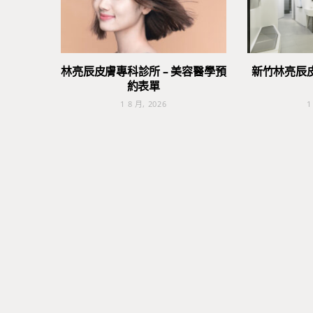
林亮辰皮膚專科診所 – 美容醫學預
新竹林亮辰
約表單
1 8 月, 2026
1