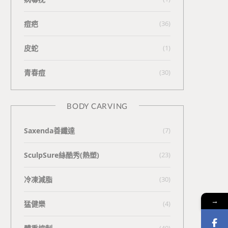
痘疤
(36)
皮蛇
(1)
青春痘
(30)
BODY CARVING
Saxenda善纖達
(7)
SculpSure絲酷秀(熱塑)
(23)
冷凍減脂
(30)
→
猛健樂
(4)
(40)