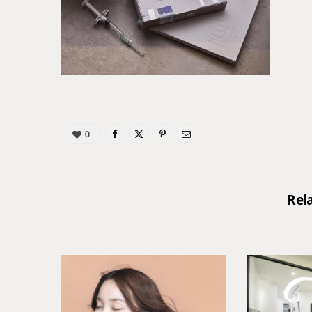
0
Rel