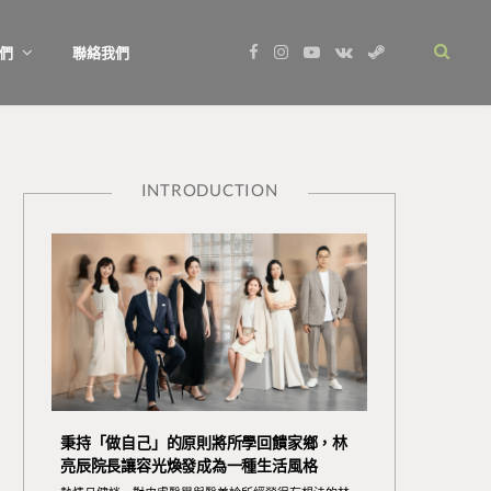
F
I
Y
V
S
們
聯絡我們
a
n
o
K
t
c
s
u
o
e
e
t
T
n
a
b
a
u
t
m
o
g
b
a
o
r
e
k
k
a
t
m
e
INTRODUCTION
秉持「做自己」的原則將所學回饋家鄉，林
亮辰院長讓容光煥發成為一種生活風格