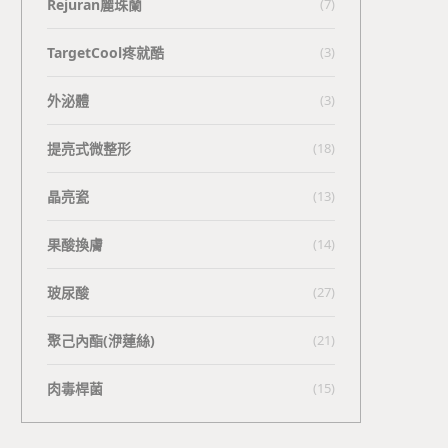
Rejuran麗珠蘭
(7)
TargetCool疼就酷
(3)
外泌體
(3)
提亮式微整形
(18)
晶亮瓷
(13)
果酸換膚
(14)
玻尿酸
(27)
聚己內酯(洢蓮絲)
(21)
肉毒桿菌
(15)