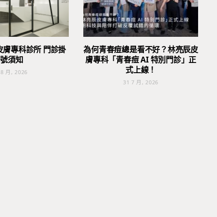
皮膚專科診所 門診掛
為何青春痘總是看不好？林亮辰皮
號須知
膚專科「青春痘 AI 特別門診」正
式上線！
 8 月, 2026
31 7 月, 2026