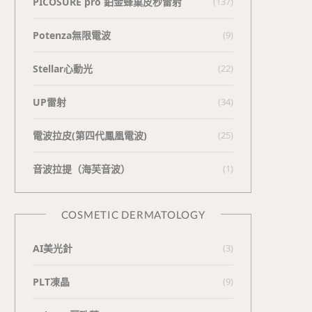
PICOSURE pro 鉑金蜂巢皮秒雷射
(137)
Potenza無限電波
(9)
Stellar心動光
(22)
UP雷射
(34)
電波拉皮(第四代鳳凰電波)
(25)
⾳波拉提（海芙⾳波）
(1)
COSMETIC DERMATOLOGY
AI美光針
(3)
PLT凍晶
(9)