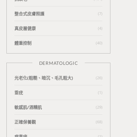
整合式皮膚照護
(7)
真皮層健康
(4)
體重控制
(40)
DERMATOLOGIC
光老化(粗糙、暗沉、毛孔粗大)
(26)
垂疣
(1)
敏感肌/酒糟肌
(29)
正確保養觀
(68)
病毒疣
(1)