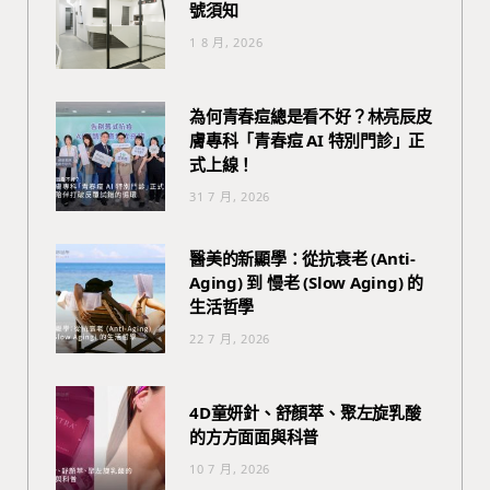
號須知
1 8 月, 2026
為何青春痘總是看不好？林亮辰皮
膚專科「青春痘 AI 特別門診」正
式上線！
31 7 月, 2026
醫美的新顯學：從抗衰老 (Anti-
Aging) 到 慢老 (Slow Aging) 的
生活哲學
22 7 月, 2026
4D童妍針、舒顏萃、聚左旋乳酸
的方方面面與科普
10 7 月, 2026