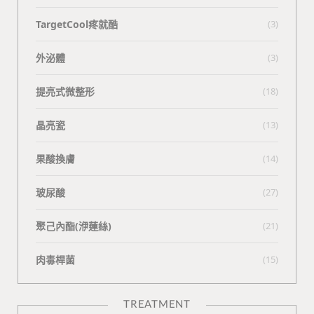
TargetCool疼就酷
(3)
外泌體
(3)
提亮式微整形
(18)
晶亮瓷
(13)
果酸換膚
(14)
玻尿酸
(27)
聚己內酯(洢蓮絲)
(21)
肉毒桿菌
(15)
TREATMENT