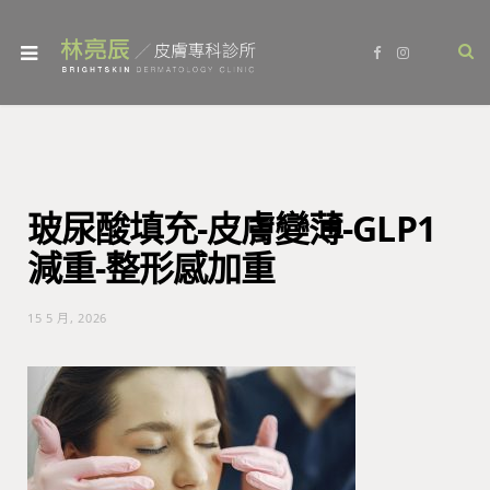
F
I
a
n
c
s
e
t
b
a
o
g
o
r
k
a
m
玻尿酸填充-皮膚變薄-GLP1
減重-整形感加重
15 5 月, 2026