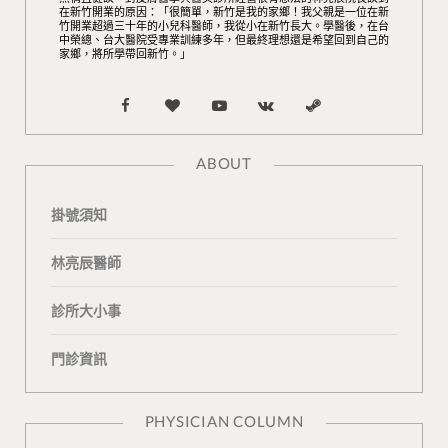
在新竹開業的原因：「很簡單，新竹是我的家鄉！我父親是一位在新
竹開業超過三十年的小兒科醫師，我從小在新竹長大。學醫後，在台
中榮總、台大醫院受專業訓練多年，但最終理想還是希望回到自己的
家鄉，將所學帶回新竹。」
F
B
Y
V
S
a
l
o
K
t
ABOUT
c
o
u
o
e
掛號須知
e
g
T
n
a
b
L
u
t
m
林亮辰醫師
o
o
b
a
診所大小事
o
v
e
k
門診資訊
k
i
t
n
e
PHYSICIAN COLUMN