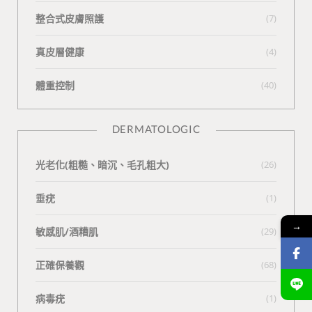
整合式皮膚照護
(7)
真皮層健康
(4)
體重控制
(40)
DERMATOLOGIC
光老化(粗糙、暗沉、毛孔粗大)
(26)
垂疣
(1)
→
敏感肌/酒糟肌
(29)
正確保養觀
(68)
病毒疣
(1)