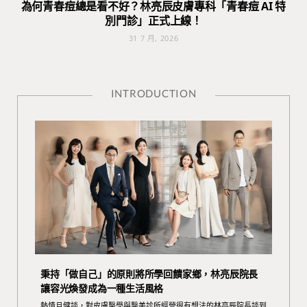
為何青春痘總是看不好？林亮辰皮膚專科「青春痘 AI 特
別門診」正式上線！
31 7 月, 2026
INTRODUCTION
秉持「做自己」的原則將所學回饋家鄉，林亮辰院長
讓容光煥發成為一種生活風格
熱情且健談，對皮膚醫學與醫美診所經營很有想法的林亮辰院長談到