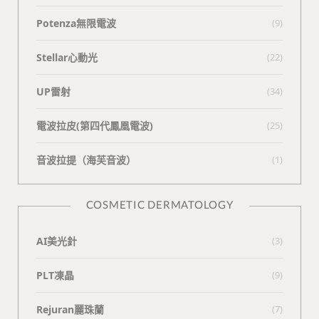
Potenza無限電波
(9)
Stellar心動光
(22)
UP雷射
(34)
電波拉皮(第四代鳳凰電波)
(25)
⾳波拉提（海芙⾳波）
(1)
COSMETIC DERMATOLOGY
AI美光針
(3)
PLT凍晶
(9)
Rejuran麗珠蘭
(7)