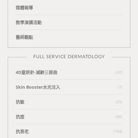
媒體報導
教學演講活動
醫師觀點
FULL SERVICE DERMATOLOGY
4D童妍針-減齡三部曲
(20)
Skin Booster水光注入
(7)
抗敏
(25)
抗痘
(40)
抗衰老
(104)