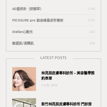
4D童妍針（舒顏萃）
(154)
PICOSURE pro 鉑金蜂巢皮秒雷射
(137)
Stellar心動光
(22)
敏感肌/酒糟肌
(29)
LATEST POSTS
林亮辰皮膚專科診所 – 美容醫學預
約表單
1 8 月, 2026
新竹林亮辰皮膚專科診所 門診掛