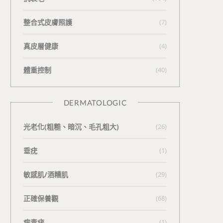
整合式皮膚照護
(7)
真皮層健康
(4)
體重控制
(40)
DERMATOLOGIC
光老化(粗糙、暗沉、毛孔粗大)
(26)
垂疣
(1)
敏感肌/酒糟肌
(29)
正確保養觀
(68)
病毒疣
(1)