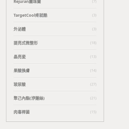
Rejuran麗珠蘭
(7)
TargetCool疼就酷
(3)
外泌體
(3)
提亮式微整形
(18)
晶亮瓷
(13)
果酸換膚
(14)
玻尿酸
(27)
聚己內酯(洢蓮絲)
(21)
肉毒桿菌
(15)