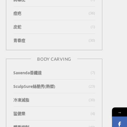
痘疤
(36)
皮蛇
(1)
青春痘
(30)
BODY CARVING
Saxenda善纖達
(7)
SculpSure絲酷秀(熱塑)
(23)
冷凍減脂
(30)
→
猛健樂
(4)
(40)