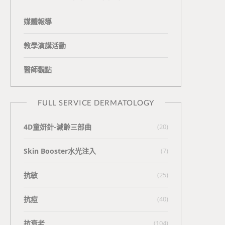
媒體報導
教學演講活動
醫師觀點
FULL SERVICE DERMATOLOGY
4D童妍針-減齡三部曲
(20)
Skin Booster水光注入
(7)
抗敏
(25)
抗痘
(40)
抗衰老
(104)