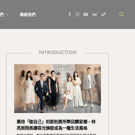
F
I
Y
V
S
們
聯絡我們
a
n
o
K
t
c
s
u
o
e
e
t
T
n
a
b
a
u
t
m
o
g
b
a
o
r
e
k
k
a
t
m
e
INTRODUCTION
秉持「做自己」的原則將所學回饋家鄉，林
亮辰院長讓容光煥發成為一種生活風格