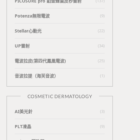
PICOSURE pro 鉑金蜂巢皮秒雷射
(137)
Potenza無限電波
(9)
Stellar心動光
(22)
UP雷射
(34)
電波拉皮(第四代鳳凰電波)
(25)
⾳波拉提（海芙⾳波）
(1)
COSMETIC DERMATOLOGY
AI美光針
(3)
PLT凍晶
(9)