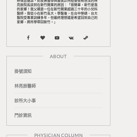
熱情且健談，對皮膚醫學與醫美診所經營很有想法的林
亮辰院長談到在新竹開業的原因：「很簡單，新竹是我
的家鄉！我父親是一位在新竹開業超過三十年的小兒科
醫師，我從小在新竹長大。學醫後，在台中榮總、台大
醫院受專業訓練多年，但最終理想還是希望回到自己的
家鄉，將所學帶回新竹。」
F
B
Y
V
S
a
l
o
K
t
ABOUT
c
o
u
o
e
掛號須知
e
g
T
n
a
b
L
u
t
m
林亮辰醫師
o
o
b
a
診所大小事
o
v
e
k
門診資訊
k
i
t
n
e
PHYSICIAN COLUMN