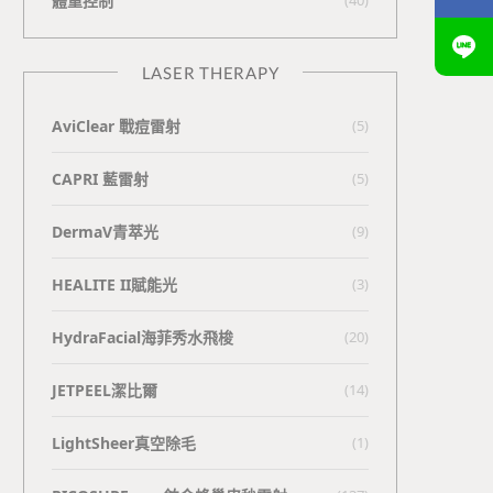
體重控制
LASER THERAPY
AviClear 戰痘雷射
(5)
CAPRI 藍雷射
(5)
DermaV青萃光
(9)
HEALITE II賦能光
(3)
HydraFacial海菲秀水飛梭
(20)
JETPEEL潔比爾
(14)
LightSheer真空除毛
(1)