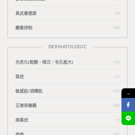
真皮層健康
(4)
體重控制
(40)
DERMATOLOGIC
光老化(粗糙、暗沉、毛孔粗大)
(26)
垂疣
(1)
敏感肌/酒糟肌
(29)
→
正確保養觀
(68)
病毒疣
(1)
痘疤
(36)