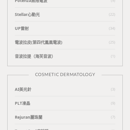
Potenza無限電波
(9)
Stellar心動光
(22)
UP雷射
(34)
電波拉皮(第四代鳳凰電波)
(25)
⾳波拉提（海芙⾳波）
(1)
COSMETIC DERMATOLOGY
AI美光針
(3)
PLT凍晶
(9)
Rejuran麗珠蘭
(7)