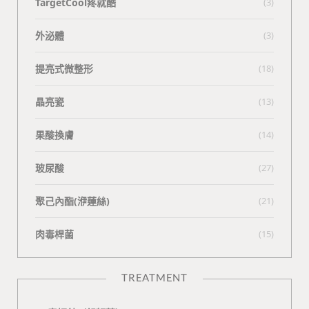
TargetCool疼就酷
(3)
外泌體
(3)
提亮式微整形
(18)
晶亮瓷
(13)
果酸換膚
(14)
玻尿酸
(27)
聚己內酯(洢蓮絲)
(21)
肉毒桿菌
(15)
TREATMENT