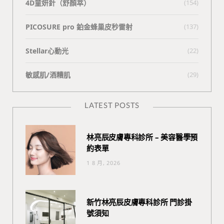
4D童妍針（舒顏萃）
(154)
PICOSURE pro 鉑金蜂巢皮秒雷射
(137)
Stellar心動光
(22)
敏感肌/酒糟肌
(29)
LATEST POSTS
林亮辰皮膚專科診所 – 美容醫學預
約表單
1 8 月, 2026
新竹林亮辰皮膚專科診所 門診掛
號須知