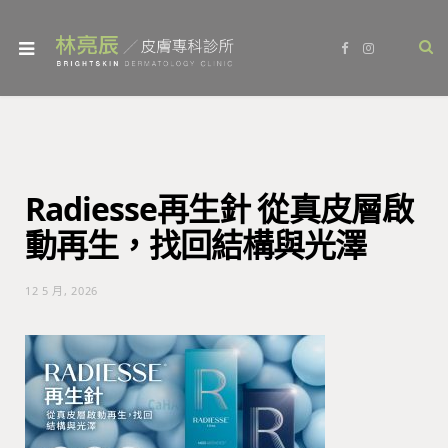
F
I
a
n
c
s
e
t
b
a
o
g
o
r
k
a
m
Radiesse再生針 從真皮層啟
動再生，找回結構與光澤
12 5 月, 2026