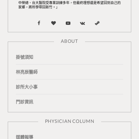
中榮總、台大醫院受專業訓練多年，但最終理想還是希望回到自己的
家鄉，將所學帶回新竹。」
F
B
Y
V
S
a
l
o
K
t
ABOUT
c
o
u
o
e
掛號須知
e
g
T
n
a
b
L
u
t
m
林亮辰醫師
o
o
b
a
診所大小事
o
v
e
k
門診資訊
k
i
t
n
e
PHYSICIAN COLUMN
媒體報導