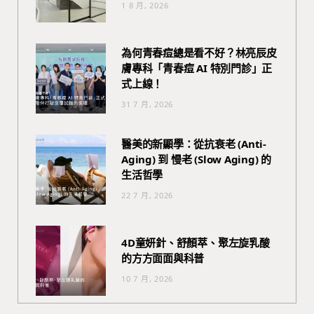
1 8 月, 2026
為何青春痘總是看不好？林亮辰皮
膚專科「青春痘 AI 特別門診」正
式上線！
31 7 月, 2026
醫美的新顯學：從抗衰老 (Anti-
Aging) 到 慢老 (Slow Aging) 的
生活哲學
22 7 月, 2026
4D童妍針、舒顏萃、聚左旋乳酸
的方方面面與科普
10 7 月, 2026