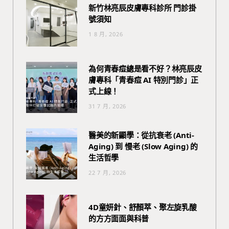
新竹林亮辰皮膚專科診所 門診掛
號須知
1 8 月, 2026
為何青春痘總是看不好？林亮辰皮
膚專科「青春痘 AI 特別門診」正
式上線！
31 7 月, 2026
醫美的新顯學：從抗衰老 (Anti-
Aging) 到 慢老 (Slow Aging) 的
生活哲學
22 7 月, 2026
4D童妍針、舒顏萃、聚左旋乳酸
的方方面面與科普