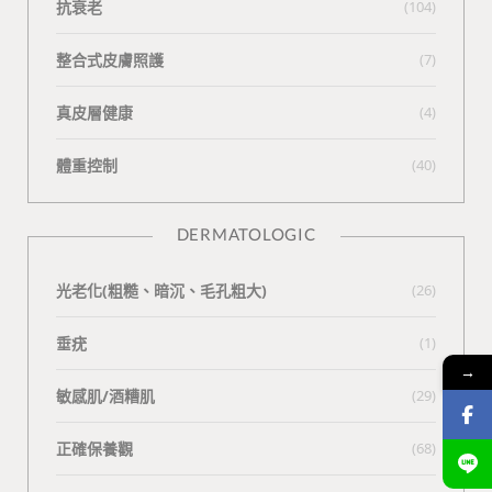
抗衰老
(104)
整合式皮膚照護
(7)
真皮層健康
(4)
體重控制
(40)
DERMATOLOGIC
光老化(粗糙、暗沉、毛孔粗大)
(26)
垂疣
(1)
→
敏感肌/酒糟肌
(29)
正確保養觀
(68)