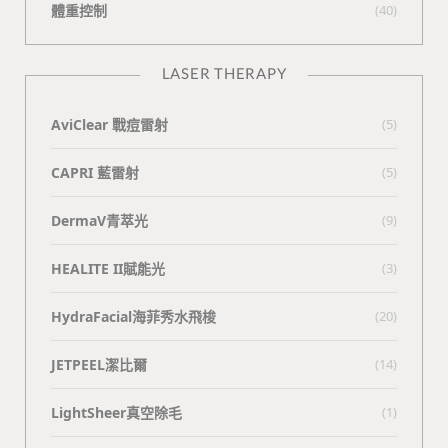
體重控制
(40)
LASER THERAPY
AviClear 戰痘雷射
(5)
CAPRI 藍雷射
(5)
DermaV青萃光
(9)
HEALITE II賦能光
(3)
HydraFacial海菲秀水飛梭
(20)
JETPEEL潔比爾
(14)
LightSheer真空除毛
(1)