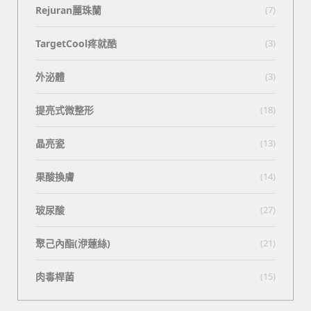
Rejuran麗珠蘭
(7)
TargetCool疼就酷
(3)
外泌體
(3)
提亮式微整形
(18)
晶亮瓷
(13)
果酸換膚
(14)
玻尿酸
(27)
聚己內酯(洢蓮絲)
(21)
肉毒桿菌
(15)