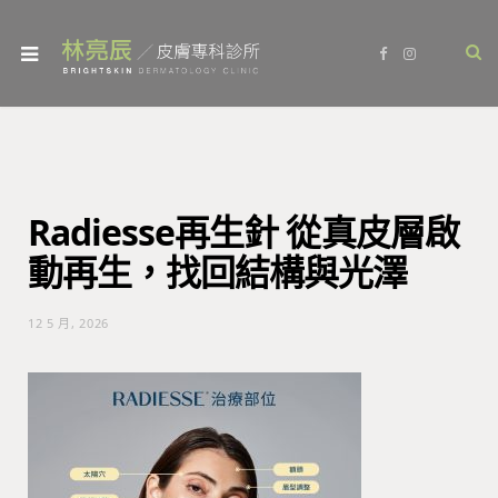
F
I
a
n
c
s
e
t
b
a
o
g
o
r
k
a
m
Radiesse再生針 從真皮層啟
動再生，找回結構與光澤
12 5 月, 2026