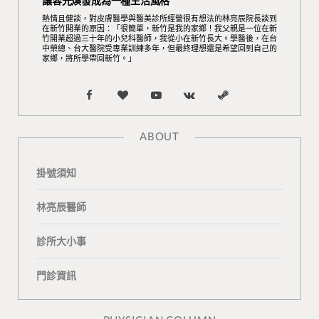
讓容光煥發成為一種生活風格
熱情且健談，對皮膚醫學與醫美診所經營很有想法的林亮辰院長談到
在新竹開業的原因：「很簡單，新竹是我的家鄉！我父親是一位在新
竹開業超過三十年的小兒科醫師，我從小在新竹長大。學醫後，在台
中榮總、台大醫院受專業訓練多年，但最終理想還是希望回到自己的
家鄉，將所學帶回新竹。」
F
B
Y
V
S
a
l
o
K
t
ABOUT
c
o
u
o
e
掛號須知
e
g
T
n
a
b
L
u
t
m
林亮辰醫師
o
o
b
a
診所大小事
o
v
e
k
門診資訊
k
i
t
n
e