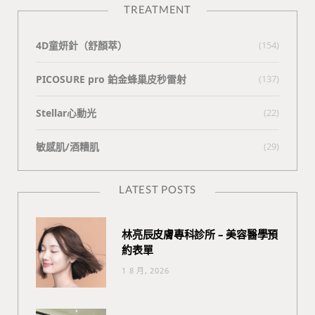
TREATMENT
4D童妍針（舒顏萃）
(154)
PICOSURE pro 鉑金蜂巢皮秒雷射
(137)
Stellar心動光
(22)
敏感肌/酒糟肌
(29)
LATEST POSTS
林亮辰皮膚專科診所 – 美容醫學預
約表單
1 8 月, 2026