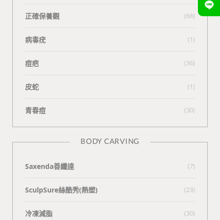
正確保養觀
(68)
病毒疣
(1)
痘疤
(36)
皮蛇
(1)
青春痘
(30)
BODY CARVING
Saxenda善纖達
(7)
SculpSure絲酷秀(熱塑)
(23)
冷凍減脂
(30)