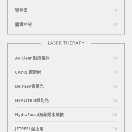
猛健樂
(4)
體重控制
(40)
LASER THERAPY
AviClear 戰痘雷射
(5)
CAPRI 藍雷射
(5)
DermaV青萃光
(9)
HEALITE II賦能光
(3)
HydraFacial海菲秀水飛梭
(20)
JETPEEL潔比爾
(14)