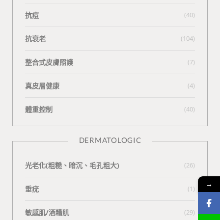
抗痘
(40)
抗衰老
(104)
整合式皮膚照護
(7)
真皮層健康
(4)
體重控制
(40)
DERMATOLOGIC
光老化(粗糙、暗沉、毛孔粗大)
(26)
→
垂疣
(1)
敏感肌/酒糟肌
(29)