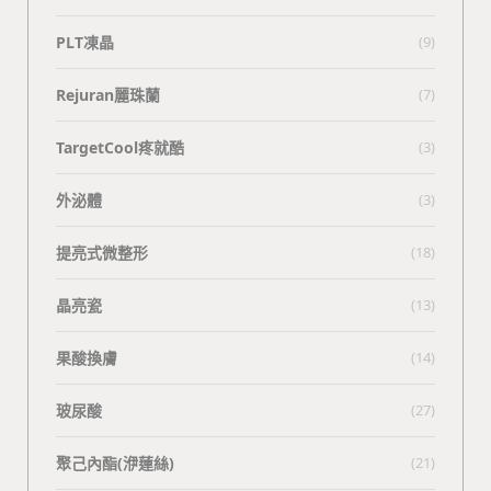
PLT凍晶
(9)
Rejuran麗珠蘭
(7)
TargetCool疼就酷
(3)
外泌體
(3)
提亮式微整形
(18)
晶亮瓷
(13)
果酸換膚
(14)
玻尿酸
(27)
聚己內酯(洢蓮絲)
(21)