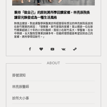
秉持「做自己」的原則將所學回饋家鄉，林亮辰院長
讓容光煥發成為一種生活風格
熱情且健談，對皮膚醫學與醫美診所經營很有想法的林亮辰院長談到
在新竹開業的原因：「很簡單，新竹是我的家鄉！我父親是一位在新
竹開業超過三十年的小兒科醫師，我從小在新竹長大。學醫後，在台
中榮總、台大醫院受專業訓練多年，但最終理想還是希望回到自己的
家鄉，將所學帶回新竹。」
F
B
Y
V
S
a
l
o
K
t
ABOUT
c
o
u
o
e
掛號須知
e
g
T
n
a
b
L
u
t
m
林亮辰醫師
o
o
b
a
診所大小事
o
v
e
k