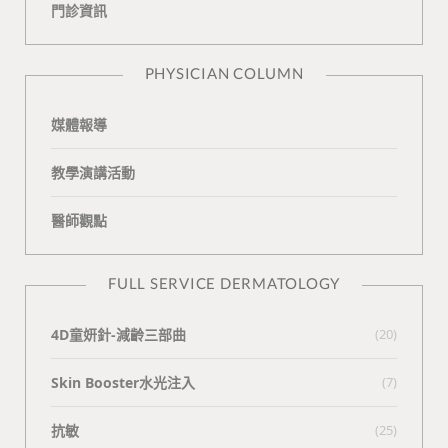
門診資訊
k
i
t
n
e
PHYSICIAN COLUMN
媒體報導
教學演講活動
醫師觀點
FULL SERVICE DERMATOLOGY
4D童妍針-減齡三部曲
(20)
Skin Booster水光注入
(7)
抗敏
(25)