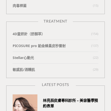
肉毒桿菌
(15)
TREATMENT
4D童妍針（舒顏萃）
(154)
PICOSURE pro 鉑金蜂巢皮秒雷射
(137)
Stellar心動光
(22)
敏感肌/酒糟肌
(29)
LATEST POSTS
林亮辰皮膚專科診所 – 美容醫學預
約表單