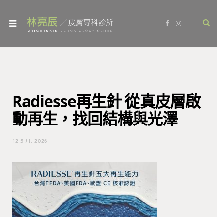
F
I
a
n
c
s
e
t
b
a
o
g
o
r
k
a
m
Radiesse再生針 從真皮層啟
動再生，找回結構與光澤
12 5 月, 2026