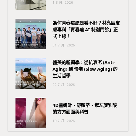
1 8 月, 2026
為何青春痘總是看不好？林亮辰皮
膚專科「青春痘 AI 特別門診」正
式上線！
31 7 月, 2026
醫美的新顯學：從抗衰老 (Anti-
Aging) 到 慢老 (Slow Aging) 的
生活哲學
22 7 月, 2026
4D童妍針、舒顏萃、聚左旋乳酸
的方方面面與科普
10 7 月, 2026