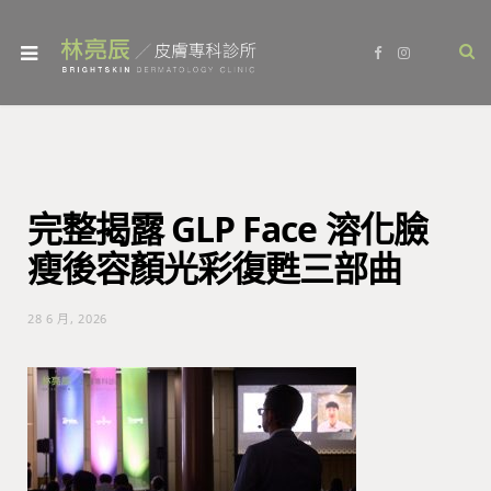
F
I
a
n
c
s
e
t
b
a
o
g
o
r
k
a
m
完整揭露 GLP Face 溶化臉
瘦後容顏光彩復甦三部曲
28 6 月, 2026