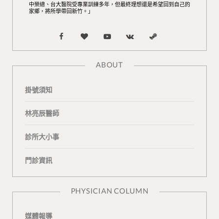
中榮總、台大醫院受專業訓練多年，但最終理想還是希望回到自己的
家鄉，將所學帶回新竹。」
F
B
Y
V
S
a
l
o
K
t
ABOUT
c
o
u
o
e
掛號須知
e
g
T
n
a
b
L
u
t
m
林亮辰醫師
o
o
b
a
診所大小事
o
v
e
k
門診資訊
k
i
t
n
e
PHYSICIAN COLUMN
媒體報導