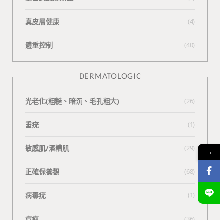
真皮層健康
(4)
體重控制
(40)
DERMATOLOGIC
光老化(粗糙、暗沉、毛孔粗大)
(26)
垂疣
(1)
敏感肌/酒糟肌
(29)
→
正確保養觀
(68)
病毒疣
(1)
痘疤
(36)