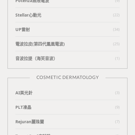
Potenza無限電波
(9)
Stellar心動光
(22)
UP雷射
(34)
電波拉皮(第四代鳳凰電波)
(25)
⾳波拉提（海芙⾳波）
(1)
COSMETIC DERMATOLOGY
AI美光針
(3)
PLT凍晶
(9)
Rejuran麗珠蘭
(7)