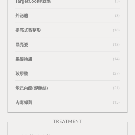
TargetCool疼就酷
(3)
外泌體
(3)
提亮式微整形
(18)
晶亮瓷
(13)
果酸換膚
(14)
玻尿酸
(27)
聚己內酯(洢蓮絲)
(21)
肉毒桿菌
(15)
TREATMENT