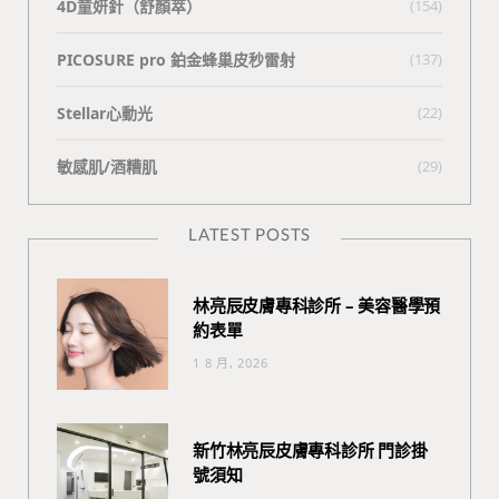
4D童妍針（舒顏萃）
(154)
PICOSURE pro 鉑金蜂巢皮秒雷射
(137)
Stellar心動光
(22)
敏感肌/酒糟肌
(29)
LATEST POSTS
林亮辰皮膚專科診所 – 美容醫學預
約表單
1 8 月, 2026
新竹林亮辰皮膚專科診所 門診掛
號須知