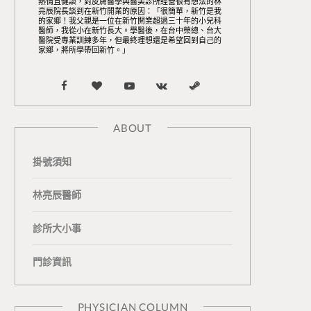
熱情且健談，對皮膚醫學與醫美診所經營很有想法的林
亮辰院長談到在新竹開業的原因：「很簡單，新竹是我
的家鄉！我父親是一位在新竹開業超過三十年的小兒科
醫師，我從小在新竹長大。學醫後，在台中榮總、台大
醫院受專業訓練多年，但最終理想還是希望回到自己的
家鄉，將所學帶回新竹。」
F
B
Y
V
S
a
l
o
K
t
ABOUT
c
o
u
o
e
掛號須知
e
g
T
n
a
b
L
u
t
m
林亮辰醫師
o
o
b
a
診所大小事
o
v
e
k
門診資訊
k
i
t
n
e
PHYSICIAN COLUMN