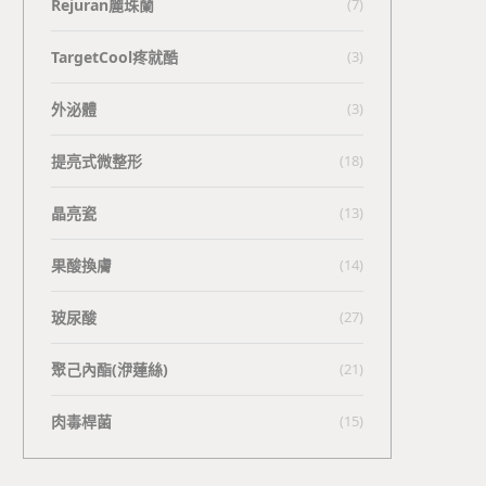
Rejuran麗珠蘭
(7)
TargetCool疼就酷
(3)
外泌體
(3)
提亮式微整形
(18)
晶亮瓷
(13)
果酸換膚
(14)
玻尿酸
(27)
聚己內酯(洢蓮絲)
(21)
肉毒桿菌
(15)