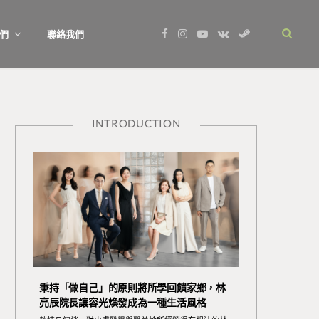
F
I
Y
V
S
們
聯絡我們
a
n
o
K
t
c
s
u
o
e
e
t
T
n
a
b
a
u
t
m
o
g
b
a
o
r
e
k
k
a
t
m
e
INTRODUCTION
秉持「做自己」的原則將所學回饋家鄉，林
亮辰院長讓容光煥發成為一種生活風格