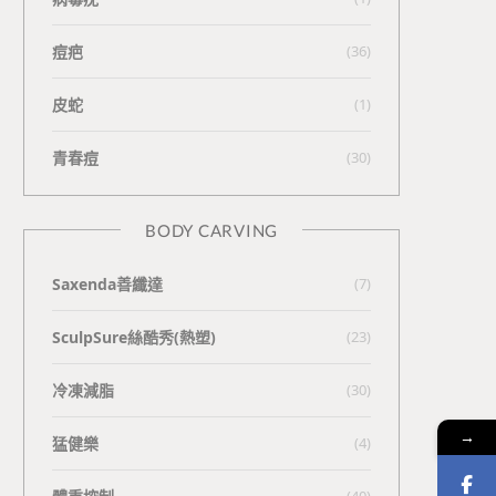
痘疤
(36)
皮蛇
(1)
青春痘
(30)
BODY CARVING
Saxenda善纖達
(7)
SculpSure絲酷秀(熱塑)
(23)
冷凍減脂
(30)
→
猛健樂
(4)
(40)