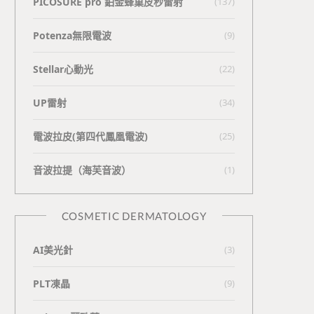
PICOSURE pro 鉑金蜂巢皮秒雷射
(137)
Potenza無限電波
(9)
Stellar心動光
(22)
UP雷射
(34)
電波拉皮(第四代鳳凰電波)
(25)
⾳波拉提（海芙⾳波）
(1)
COSMETIC DERMATOLOGY
AI美光針
(3)
PLT凍晶
(9)