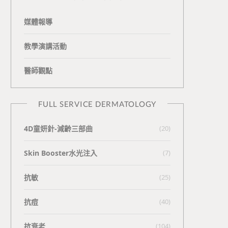
媒體報導
教學演講活動
醫師觀點
FULL SERVICE DERMATOLOGY
4D童妍針-減齡三部曲
(20)
Skin Booster水光注入
(7)
抗敏
(25)
抗痘
(40)
抗衰老
(104)