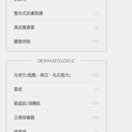
整合式皮膚照護
(7)
真皮層健康
(4)
體重控制
(40)
DERMATOLOGIC
光老化(粗糙、暗沉、毛孔粗大)
(26)
垂疣
(1)
敏感肌/酒糟肌
(29)
正確保養觀
(68)
病毒疣
(1)