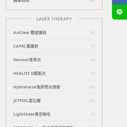
體重控制
LASER THERAPY
AviClear 戰痘雷射
(5)
CAPRI 藍雷射
(5)
DermaV青萃光
(9)
HEALITE II賦能光
(3)
HydraFacial海菲秀水飛梭
(20)
JETPEEL潔比爾
(14)
LightSheer真空除毛
(1)