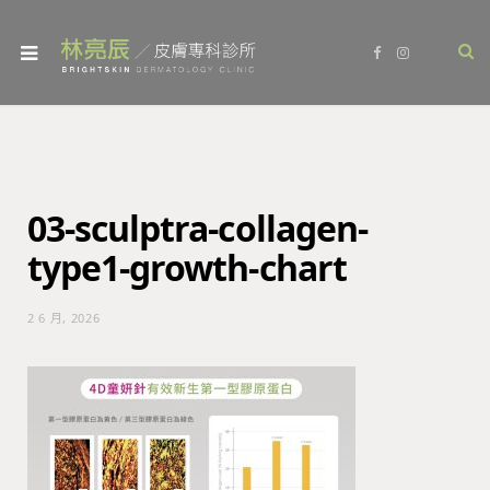
F
I
a
n
c
s
e
t
b
a
o
g
o
r
k
a
m
03-sculptra-collagen-
type1-growth-chart
2 6 月, 2026