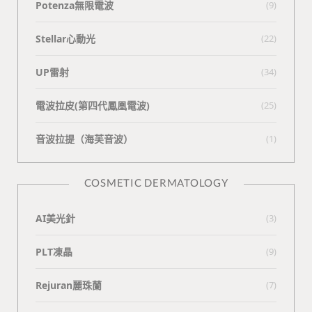
Potenza無限電波
(9)
Stellar心動光
(22)
UP雷射
(34)
電波拉皮(第四代鳳凰電波)
(25)
⾳波拉提（海芙⾳波）
(1)
COSMETIC DERMATOLOGY
AI美光針
(3)
PLT凍晶
(9)
Rejuran麗珠蘭
(7)