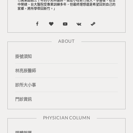
竹開業超過三十年的小兒科醫師，我從小在新竹長大。學醫後，在台
中榮總、台大醫院受專業訓練多年，但最終理想還是希望回到自己的
家鄉，將所學帶回新竹。」
F
B
Y
V
S
a
l
o
K
t
ABOUT
c
o
u
o
e
掛號須知
e
g
T
n
a
b
L
u
t
m
林亮辰醫師
o
o
b
a
診所大小事
o
v
e
k
門診資訊
k
i
t
n
e
PHYSICIAN COLUMN
媒體報導