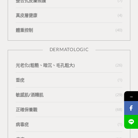
整合式皮膚照護
(7)
真皮層健康
(4)
體重控制
(40)
DERMATOLOGIC
光老化(粗糙、暗沉、毛孔粗大)
(26)
垂疣
(1)
敏感肌/酒糟肌
(29)
→
正確保養觀
(68)
病毒疣
(1)