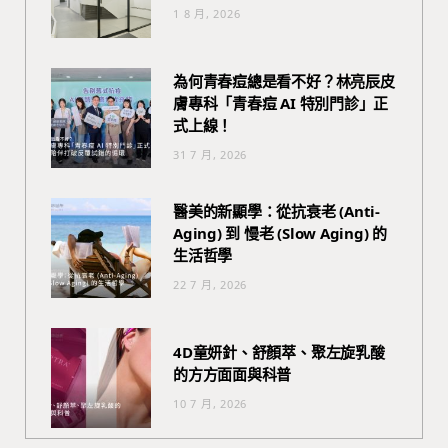
1 8 月, 2026
為何青春痘總是看不好？林亮辰皮
膚專科「青春痘 AI 特別門診」正
式上線！
31 7 月, 2026
醫美的新顯學：從抗衰老 (Anti-
Aging) 到 慢老 (Slow Aging) 的
生活哲學
22 7 月, 2026
4D童妍針、舒顏萃、聚左旋乳酸
的方方面面與科普
10 7 月, 2026