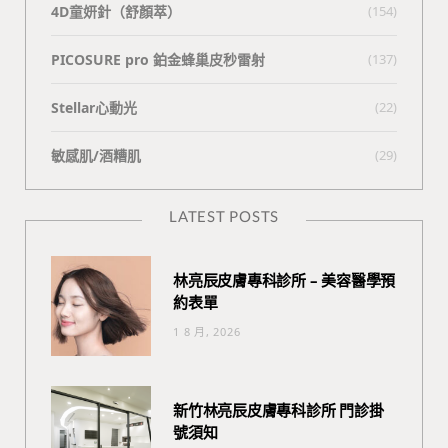
4D童妍針（舒顏萃）
(154)
PICOSURE pro 鉑金蜂巢皮秒雷射
(137)
Stellar心動光
(22)
敏感肌/酒糟肌
(29)
LATEST POSTS
林亮辰皮膚專科診所 – 美容醫學預
約表單
1 8 月, 2026
新竹林亮辰皮膚專科診所 門診掛
號須知