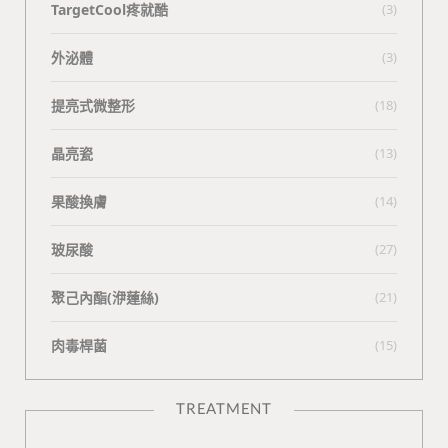
TargetCool疼就酷
(3)
外泌體
(3)
提亮式微整形
(18)
晶亮瓷
(13)
果酸換膚
(14)
玻尿酸
(27)
聚己內酯(洢蓮絲)
(21)
肉毒桿菌
(15)
TREATMENT