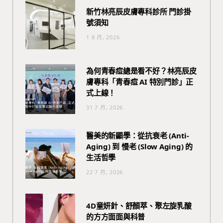
新竹林亮辰皮膚專科診所 門診掛
號須知
1 8 月, 2026
為何青春痘總是看不好？林亮辰皮
膚專科「青春痘 AI 特別門診」正
式上線！
31 7 月, 2026
醫美的新顯學：從抗衰老 (Anti-
Aging) 到 慢老 (Slow Aging) 的
生活哲學
22 7 月, 2026
4D童妍針、舒顏萃、聚左旋乳酸
的方方面面與科普