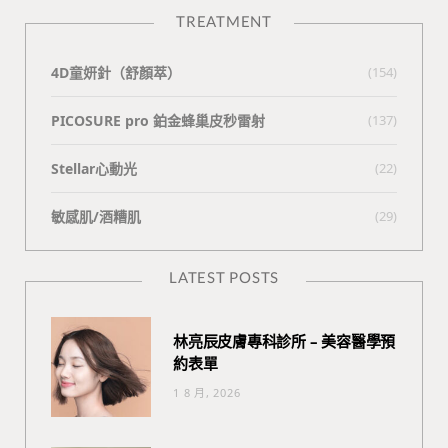
TREATMENT
4D童妍針（舒顏萃）
(154)
PICOSURE pro 鉑金蜂巢皮秒雷射
(137)
Stellar心動光
(22)
敏感肌/酒糟肌
(29)
LATEST POSTS
林亮辰皮膚專科診所 – 美容醫學預
約表單
1 8 月, 2026