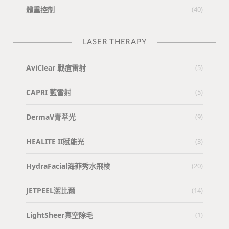
體重控制
(40)
LASER THERAPY
AviClear 戰痘雷射
(5)
CAPRI 藍雷射
(5)
DermaV青萃光
(9)
HEALITE II賦能光
(3)
HydraFacial海菲秀水飛梭
(20)
JETPEEL潔比爾
(14)
LightSheer真空除毛
(1)