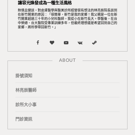
讓容光煥發成為一種生活風格
熱情且健談，對皮膚醫學與醫美診所經營很有想法的林亮辰院長談到
在新竹開業的原因：「很簡單，新竹是我的家鄉！我父親是一位在新
竹開業超過三十年的小兒科醫師，我從小在新竹長大。學醫後，在台
中榮總、台大醫院受專業訓練多年，但最終理想還是希望回到自己的
家鄉，將所學帶回新竹。」
F
B
Y
V
S
a
l
o
K
t
ABOUT
c
o
u
o
e
掛號須知
e
g
T
n
a
b
L
u
t
m
林亮辰醫師
o
o
b
a
診所大小事
o
v
e
k
門診資訊
k
i
t
n
e