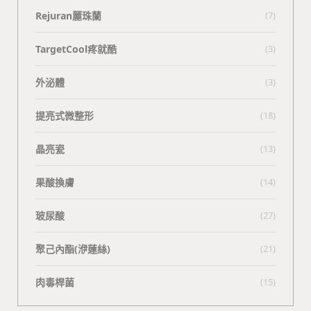
Rejuran麗珠蘭
(7)
TargetCool疼就酷
(3)
外泌體
(3)
提亮式微整形
(18)
晶亮瓷
(13)
果酸換膚
(14)
玻尿酸
(27)
聚己內酯(洢蓮絲)
(21)
肉毒桿菌
(15)