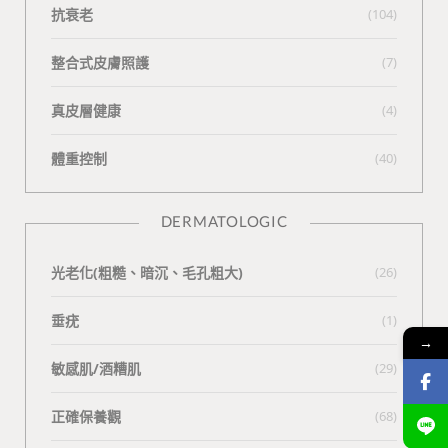
抗衰老
(104)
整合式皮膚照護
(7)
真皮層健康
(4)
體重控制
(40)
DERMATOLOGIC
光老化(粗糙、暗沉、毛孔粗大)
(26)
垂疣
(1)
→
敏感肌/酒糟肌
(29)
正確保養觀
(68)