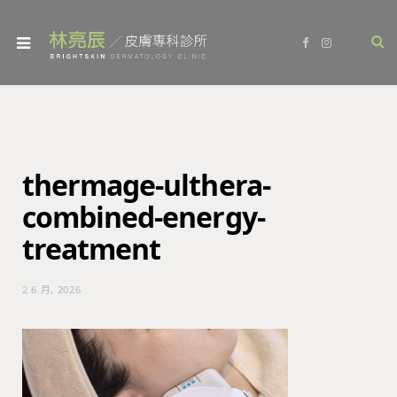
F
I
a
n
c
s
e
t
b
a
o
g
o
r
k
a
m
thermage-ulthera-
combined-energy-
treatment
2 6 月, 2026