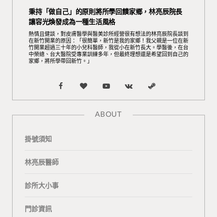
秉持「做自己」的原則將所學回饋家鄉，林亮辰院長
讓容光煥發成為一種生活風格
熱情且健談，對皮膚醫學與醫美診所經營很有想法的林亮辰院長談到
在新竹開業的原因：「很簡單，新竹是我的家鄉！我父親是一位在新
竹開業超過三十年的小兒科醫師，我從小在新竹長大。學醫後，在台
中榮總、台大醫院受專業訓練多年，但最終理想還是希望回到自己的
家鄉，將所學帶回新竹。」
F
B
Y
V
S
a
l
o
K
t
ABOUT
c
o
u
o
e
掛號須知
e
g
T
n
a
b
L
u
t
m
林亮辰醫師
o
o
b
a
診所大小事
o
v
e
k
門診資訊
k
i
t