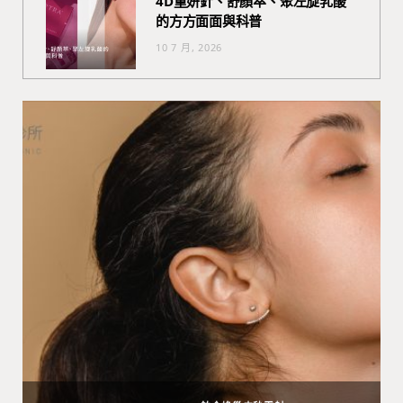
4D童妍針、舒顏萃、聚左旋乳酸
的方方面面與科普
10 7 月, 2026