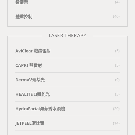
猛健樂
(4)
體重控制
(40)
LASER THERAPY
AviClear 戰痘雷射
(5)
CAPRI 藍雷射
(5)
DermaV青萃光
(9)
HEALITE II賦能光
(3)
HydraFacial海菲秀水飛梭
(20)
JETPEEL潔比爾
(14)