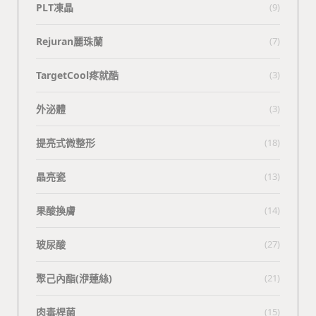
PLT凍晶
(9)
Rejuran麗珠蘭
(7)
TargetCool疼就酷
(3)
外泌體
(3)
提亮式微整形
(18)
晶亮瓷
(13)
果酸換膚
(14)
玻尿酸
(27)
聚己內酯(洢蓮絲)
(21)
肉毒桿菌
(15)