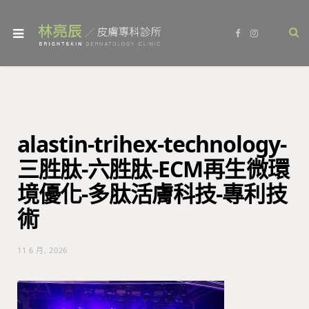
F
I
a
n
c
s
e
t
b
a
o
g
o
r
k
a
m
alastin-trihex-technology-
三胜肽-六胜肽-ECM再生微環
境優化-多肽活膚科技-專利技
術
11 6 月, 2026