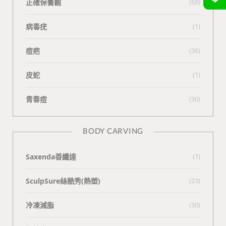
正確保養觀
(68)
病毒疣
(1)
痘疤
(36)
皮蛇
(1)
青春痘
(30)
BODY CARVING
Saxenda善纖達
(7)
SculpSure絲酷秀(熱塑)
(23)
冷凍減脂
(30)