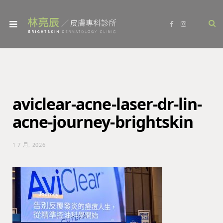
F
I
a
n
c
s
e
t
b
a
o
g
o
r
k
a
m
aviclear-acne-laser-dr-lin-
acne-journey-brightskin
1 7 月, 2026