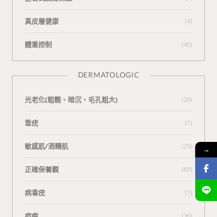
真皮層健康
(4)
體重控制
(40)
DERMATOLOGIC
光老化(粗糙、暗沉、毛孔粗大)
(26)
垂疣
(1)
敏感肌/酒糟肌
(29)
→
正確保養觀
(68)
病毒疣
(1)
痘疤
(36)