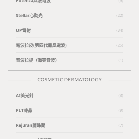
Potenza無限電波
(9)
Stellar心動光
(22)
UP雷射
(34)
電波拉皮(第四代鳳凰電波)
(25)
⾳波拉提（海芙⾳波）
(1)
COSMETIC DERMATOLOGY
AI美光針
(3)
PLT凍晶
(9)
Rejuran麗珠蘭
(7)