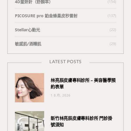
4D童妍針（舒顏萃）
(154)
PICOSURE pro 鉑金蜂巢皮秒雷射
(137)
Stellar心動光
(22)
敏感肌/酒糟肌
(29)
LATEST POSTS
林亮辰皮膚專科診所 – 美容醫學預
約表單
1 8 月, 2026
新竹林亮辰皮膚專科診所 門診掛
號須知