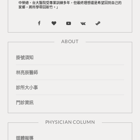
中榮總、台大醫院受專業訓練多年，但最終理想還是希望回到自己的
家鄉，將所學帶回新竹。」
F
B
Y
V
S
a
l
o
K
t
ABOUT
c
o
u
o
e
掛號須知
e
g
T
n
a
b
L
u
t
m
林亮辰醫師
o
o
b
a
診所大小事
o
v
e
k
門診資訊
k
i
t
n
e
PHYSICIAN COLUMN
媒體報導