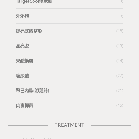
TargetCool疼就酷
(3)
外泌體
(3)
提亮式微整形
(18)
晶亮瓷
(13)
果酸換膚
(14)
玻尿酸
(27)
聚己內酯(洢蓮絲)
(21)
肉毒桿菌
(15)
TREATMENT