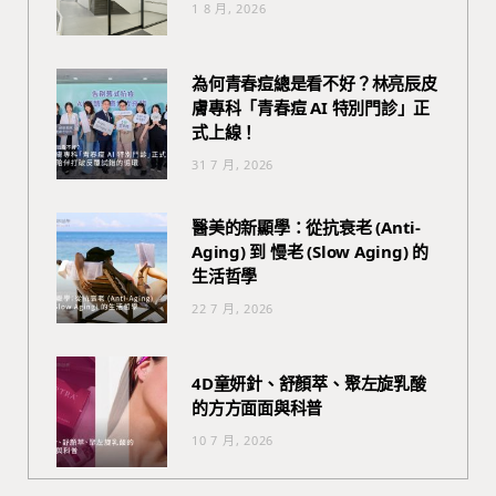
1 8 月, 2026
為何青春痘總是看不好？林亮辰皮
膚專科「青春痘 AI 特別門診」正
式上線！
31 7 月, 2026
醫美的新顯學：從抗衰老 (Anti-
Aging) 到 慢老 (Slow Aging) 的
生活哲學
22 7 月, 2026
4D童妍針、舒顏萃、聚左旋乳酸
的方方面面與科普
10 7 月, 2026