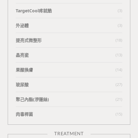
TargetCool疼就酷
(3)
外泌體
(3)
提亮式微整形
(18)
晶亮瓷
(13)
果酸換膚
(14)
玻尿酸
(27)
聚己內酯(洢蓮絲)
(21)
肉毒桿菌
(15)
TREATMENT