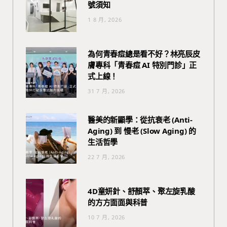
號須知
1 8 月, 2026
為何青春痘總是看不好？林亮辰皮
膚專科「青春痘 AI 特別門診」正
式上線！
31 7 月, 2026
醫美的新顯學：從抗衰老 (Anti-
Aging) 到 慢老 (Slow Aging) 的
生活哲學
22 7 月, 2026
4D童妍針、舒顏萃、聚左旋乳酸
的方方面面與科普
10 7 月, 2026