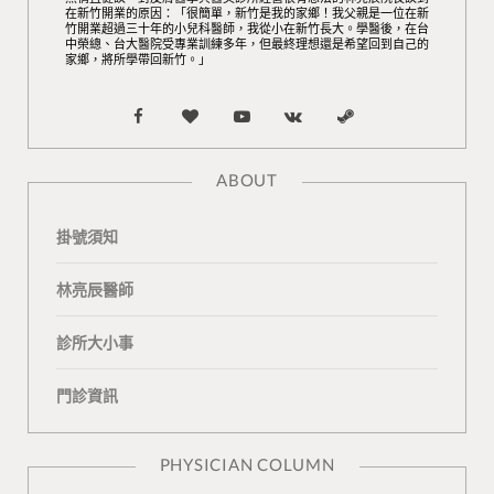
在新竹開業的原因：「很簡單，新竹是我的家鄉！我父親是一位在新
竹開業超過三十年的小兒科醫師，我從小在新竹長大。學醫後，在台
中榮總、台大醫院受專業訓練多年，但最終理想還是希望回到自己的
家鄉，將所學帶回新竹。」
F
B
Y
V
S
a
l
o
K
t
ABOUT
c
o
u
o
e
掛號須知
e
g
T
n
a
b
L
u
t
m
林亮辰醫師
o
o
b
a
診所大小事
o
v
e
k
門診資訊
k
i
t
n
e
PHYSICIAN COLUMN