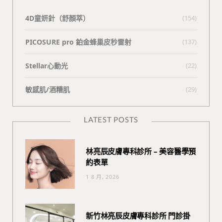
4D童妍針（舒顏萃）
(154)
PICOSURE pro 鉑金蜂巢皮秒雷射
(137)
Stellar心動光
(22)
敏感肌/酒糟肌
(29)
LATEST POSTS
林亮辰皮膚專科診所 – 美容醫學預
約表單
1 8 月, 2026
新竹林亮辰皮膚專科診所 門診掛