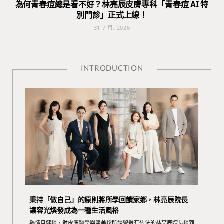
為何青春痘總是看不好？林亮辰皮膚專科「青春痘 AI 特
別門診」正式上線！
31 7 月, 2026
INTRODUCTION
秉持「做自己」的原則將所學回饋家鄉，林亮辰院長
讓容光煥發成為一種生活風格
熱情且健談，對皮膚醫學與醫美診所經營很有想法的林亮辰院長談到