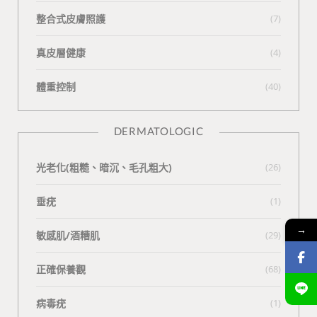
整合式皮膚照護
(7)
真皮層健康
(4)
體重控制
(40)
DERMATOLOGIC
光老化(粗糙、暗沉、毛孔粗大)
(26)
垂疣
(1)
→
敏感肌/酒糟肌
(29)
正確保養觀
(68)
病毒疣
(1)