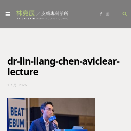
F
I
a
n
c
s
e
t
b
a
o
g
o
r
k
a
m
dr-lin-liang-chen-aviclear-
lecture
1 7 月, 2026