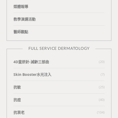
媒體報導
教學演講活動
醫師觀點
FULL SERVICE DERMATOLOGY
4D童妍針-減齡三部曲
(20)
Skin Booster水光注入
(7)
抗敏
(25)
抗痘
(40)
抗衰老
(104)