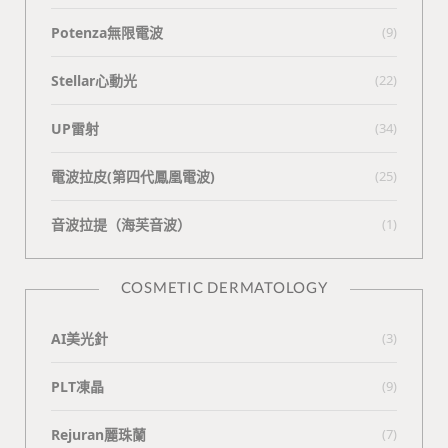
Potenza無限電波
(9)
Stellar心動光
(22)
UP雷射
(34)
電波拉皮(第四代鳳凰電波)
(25)
⾳波拉提（海芙⾳波）
(1)
COSMETIC DERMATOLOGY
AI美光針
(3)
PLT凍晶
(9)
Rejuran麗珠蘭
(7)