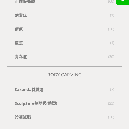
正確保養觀
(68)
病毒疣
(1)
痘疤
(36)
皮蛇
(1)
青春痘
(30)
BODY CARVING
Saxenda善纖達
(7)
SculpSure絲酷秀(熱塑)
(23)
冷凍減脂
(30)