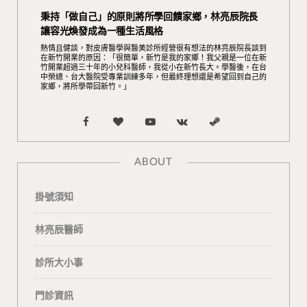
秉持「做自己」的原則將所學回饋家鄉，林亮辰院長
讓容光煥發成為一種生活風格
熱情且健談，對皮膚醫學與醫美診所經營很有想法的林亮辰院長談到
在新竹開業的原因：「很簡單，新竹是我的家鄉！我父親是一位在新
竹開業超過三十年的小兒科醫師，我從小在新竹長大。學醫後，在台
中榮總、台大醫院受專業訓練多年，但最終理想還是希望回到自己的
家鄉，將所學帶回新竹。」
F
B
Y
V
S
a
l
o
K
t
ABOUT
c
o
u
o
e
掛號須知
e
g
T
n
a
b
L
u
t
m
林亮辰醫師
o
o
b
a
診所大小事
o
v
e
k
門診資訊
k
i
t