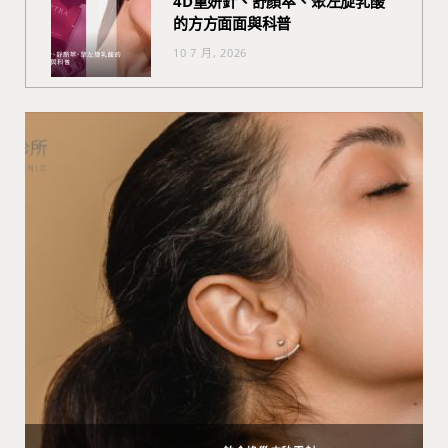
4D童妍針、舒顏萃、聚左旋乳酸
的方方面面與科普
10 7 月, 2026