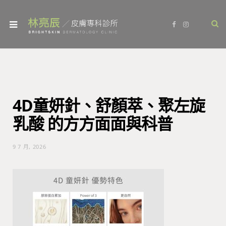
F
I
a
n
c
s
e
t
b
a
o
g
o
r
k
a
m
4D童妍針、舒顏萃、聚左旋
乳酸 的方方面面與科普
9 7 月, 2026