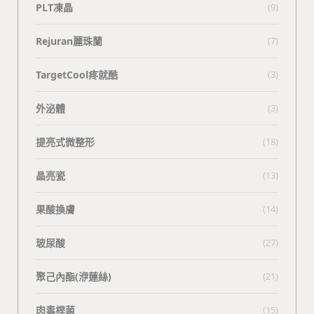
PLT凍晶
(9)
Rejuran麗珠蘭
(7)
TargetCool疼就酷
(3)
外泌體
(3)
提亮式微整形
(18)
晶亮瓷
(13)
果酸換膚
(14)
玻尿酸
(27)
聚己內酯(洢蓮絲)
(21)
肉毒桿菌
(15)