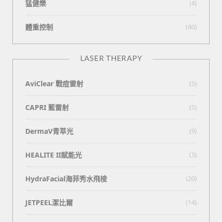
猛健樂
(4)
體重控制
(40)
LASER THERAPY
AviClear 戰痘雷射
(5)
CAPRI 藍雷射
(5)
DermaV青萃光
(9)
HEALITE II賦能光
(3)
HydraFacial海菲秀水飛梭
(20)
JETPEEL潔比爾
(14)