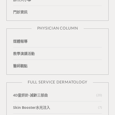
o
v
e
k
門診資訊
k
i
t
n
e
PHYSICIAN COLUMN
媒體報導
教學演講活動
醫師觀點
FULL SERVICE DERMATOLOGY
4D童妍針-減齡三部曲
(20)
Skin Booster水光注入
(7)