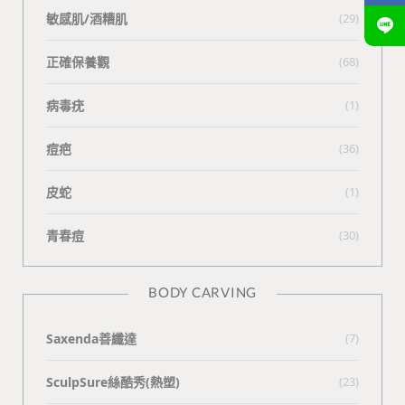
敏感肌/酒糟肌
(29)
正確保養觀
(68)
病毒疣
(1)
痘疤
(36)
皮蛇
(1)
青春痘
(30)
BODY CARVING
Saxenda善纖達
(7)
SculpSure絲酷秀(熱塑)
(23)