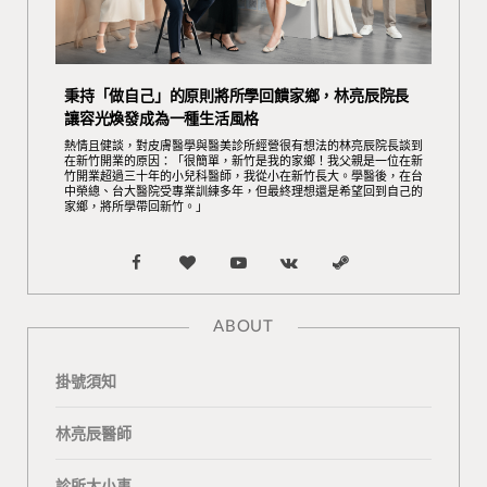
秉持「做自己」的原則將所學回饋家鄉，林亮辰院長
讓容光煥發成為一種生活風格
熱情且健談，對皮膚醫學與醫美診所經營很有想法的林亮辰院長談到
在新竹開業的原因：「很簡單，新竹是我的家鄉！我父親是一位在新
竹開業超過三十年的小兒科醫師，我從小在新竹長大。學醫後，在台
中榮總、台大醫院受專業訓練多年，但最終理想還是希望回到自己的
家鄉，將所學帶回新竹。」
F
B
Y
V
S
a
l
o
K
t
ABOUT
c
o
u
o
e
掛號須知
e
g
T
n
a
b
L
u
t
m
林亮辰醫師
o
o
b
a
診所大小事