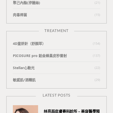
聚己內酯(洢蓮絲)
(21)
肉毒桿菌
(15)
TREATMENT
4D童妍針（舒顏萃）
(154)
PICOSURE pro 鉑金蜂巢皮秒雷射
(137)
Stellar心動光
(22)
敏感肌/酒糟肌
(29)
LATEST POSTS
林亮辰皮膚專科診所 – 美容醫學預