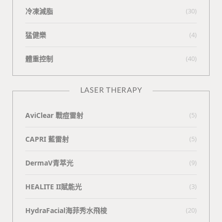
冷凍減脂
(30)
猛健樂
(4)
體重控制
(40)
LASER THERAPY
AviClear 戰痘雷射
(5)
CAPRI 藍雷射
(5)
DermaV青萃光
(9)
HEALITE II賦能光
(3)
HydraFacial海菲秀水飛梭
(20)