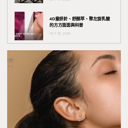
4D童妍針、舒顏萃、聚左旋乳酸
的方方面面與科普
10 7 月, 2026