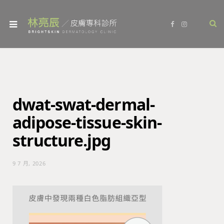
F
I
a
n
c
s
e
t
b
a
o
g
o
r
k
a
m
dwat-swat-dermal-
adipose-tissue-skin-
structure.jpg
9 7 月, 2026