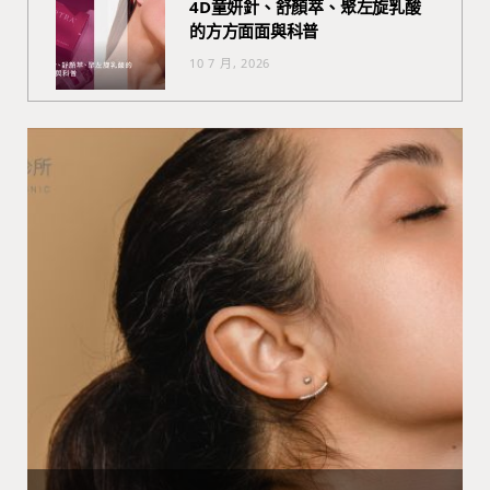
4D童妍針、舒顏萃、聚左旋乳酸
的方方面面與科普
10 7 月, 2026