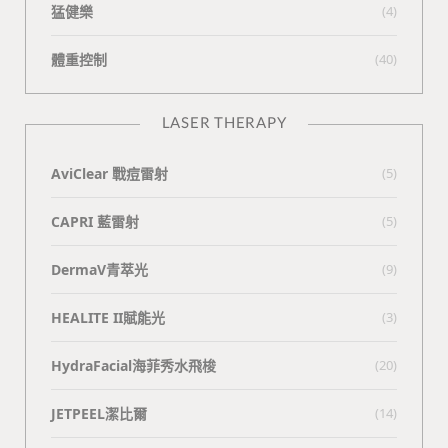
猛健樂
(4)
體重控制
(40)
LASER THERAPY
AviClear 戰痘雷射
(5)
CAPRI 藍雷射
(5)
DermaV青萃光
(9)
HEALITE II賦能光
(3)
HydraFacial海菲秀水飛梭
(20)
JETPEEL潔比爾
(14)