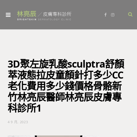
F
I
a
n
c
s
e
t
b
a
o
g
o
r
k
a
m
3D聚左旋乳酸sculptra舒顏
萃液態拉皮童顏針打多少CC
老化費用多少錢價格骨骼新
竹林亮辰醫師林亮辰皮膚專
科診所1
4 9 月, 2023