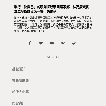
秉持「做自己」的原則將所學回饋家鄉，林亮辰院長
讓容光煥發成為一種生活風格
熱情且健談，對皮膚醫學與醫美診所經營很有想法的林亮辰院長談到
在新竹開業的原因：「很簡單，新竹是我的家鄉！我父親是一位在新
竹開業超過三十年的小兒科醫師，我從小在新竹長大。學醫後，在台
中榮總、台大醫院受專業訓練多年，但最終理想還是希望回到自己的
家鄉，將所學帶回新竹。」
F
B
Y
V
S
a
l
o
K
t
ABOUT
c
o
u
o
e
掛號須知
e
g
T
n
a
b
L
u
t
m
林亮辰醫師
o
o
b
a
診所大小事
o
v
e
k
門診資訊
k
i
t