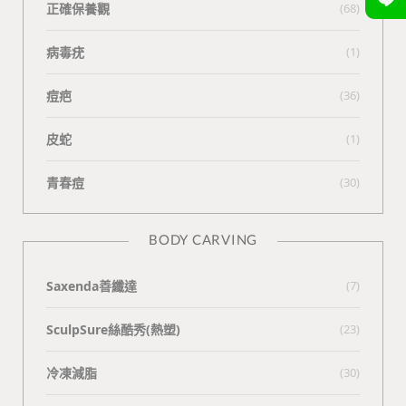
正確保養觀
(68)
病毒疣
(1)
痘疤
(36)
皮蛇
(1)
青春痘
(30)
BODY CARVING
Saxenda善纖達
(7)
SculpSure絲酷秀(熱塑)
(23)
冷凍減脂
(30)