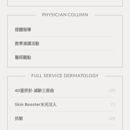
n
e
PHYSICIAN COLUMN
媒體報導
教學演講活動
醫師觀點
FULL SERVICE DERMATOLOGY
4D童妍針-減齡三部曲
(20)
Skin Booster水光注入
(7)
抗敏
(25)