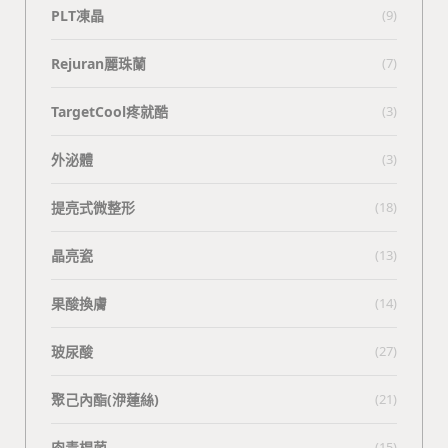
PLT凍晶
(9)
Rejuran麗珠蘭
(7)
TargetCool疼就酷
(3)
外泌體
(3)
提亮式微整形
(18)
晶亮瓷
(13)
果酸換膚
(14)
玻尿酸
(27)
聚己內酯(洢蓮絲)
(21)
肉毒桿菌
(15)