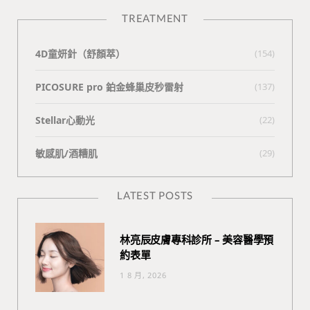
TREATMENT
4D童妍針（舒顏萃）
(154)
PICOSURE pro 鉑金蜂巢皮秒雷射
(137)
Stellar心動光
(22)
敏感肌/酒糟肌
(29)
LATEST POSTS
林亮辰皮膚專科診所 – 美容醫學預
約表單
1 8 月, 2026