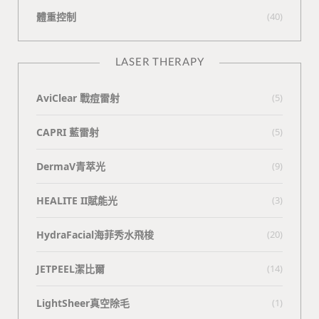
體重控制
(40)
LASER THERAPY
AviClear 戰痘雷射
(5)
CAPRI 藍雷射
(5)
DermaV青萃光
(9)
HEALITE II賦能光
(3)
HydraFacial海菲秀水飛梭
(20)
JETPEEL潔比爾
(14)
LightSheer真空除毛
(1)