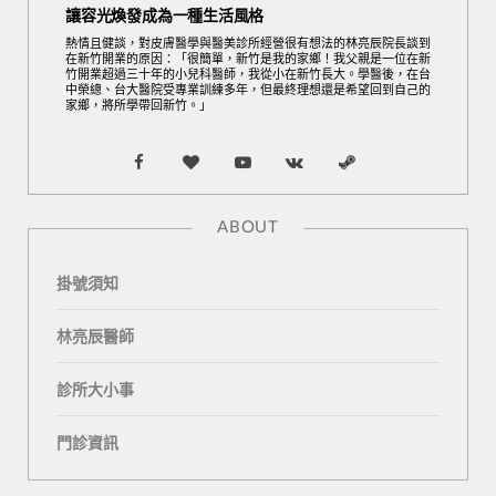
讓容光煥發成為一種生活風格
熱情且健談，對皮膚醫學與醫美診所經營很有想法的林亮辰院長談到
在新竹開業的原因：「很簡單，新竹是我的家鄉！我父親是一位在新
竹開業超過三十年的小兒科醫師，我從小在新竹長大。學醫後，在台
中榮總、台大醫院受專業訓練多年，但最終理想還是希望回到自己的
家鄉，將所學帶回新竹。」
F
B
Y
V
S
a
l
o
K
t
ABOUT
c
o
u
o
e
掛號須知
e
g
T
n
a
b
L
u
t
m
林亮辰醫師
o
o
b
a
診所大小事
o
v
e
k
門診資訊
k
i
t
n
e