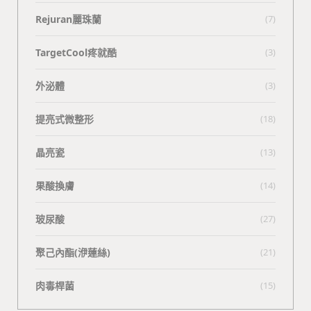
Rejuran麗珠蘭
(7)
TargetCool疼就酷
(3)
外泌體
(3)
提亮式微整形
(18)
晶亮瓷
(13)
果酸換膚
(14)
玻尿酸
(27)
聚己內酯(洢蓮絲)
(21)
肉毒桿菌
(15)