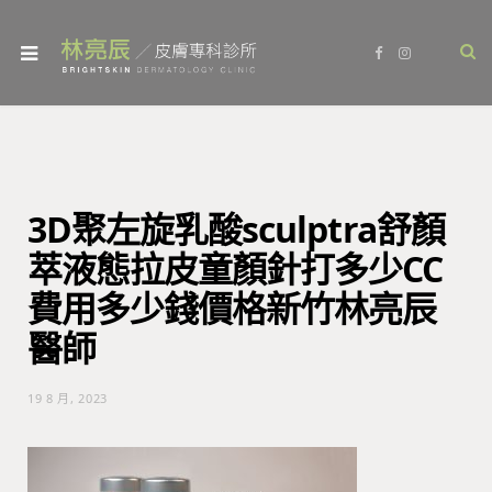
F
I
a
n
c
s
e
t
b
a
o
g
o
r
k
a
m
3D聚左旋乳酸sculptra舒顏
萃液態拉皮童顏針打多少CC
費用多少錢價格新竹林亮辰
醫師
19 8 月, 2023