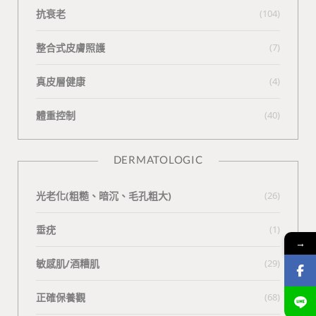
抗衰老
(104)
整合式皮膚照護
(7)
真皮層健康
(4)
體重控制
(40)
DERMATOLOGIC
光老化(粗糙、暗沉、毛孔粗大)
(26)
垂疣
(1)
→
敏感肌/酒糟肌
(29)
正確保養觀
(68)