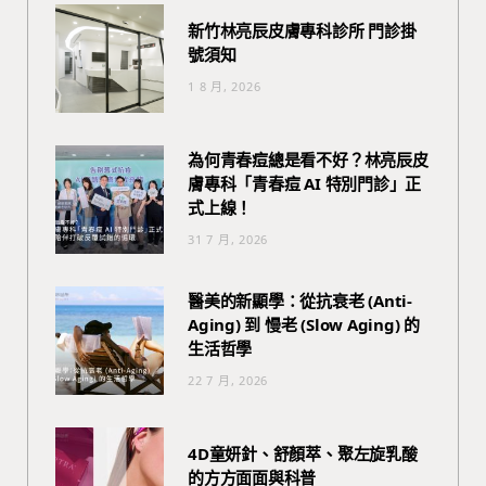
新竹林亮辰皮膚專科診所 門診掛
號須知
1 8 月, 2026
為何青春痘總是看不好？林亮辰皮
膚專科「青春痘 AI 特別門診」正
式上線！
31 7 月, 2026
醫美的新顯學：從抗衰老 (Anti-
Aging) 到 慢老 (Slow Aging) 的
生活哲學
22 7 月, 2026
4D童妍針、舒顏萃、聚左旋乳酸
的方方面面與科普