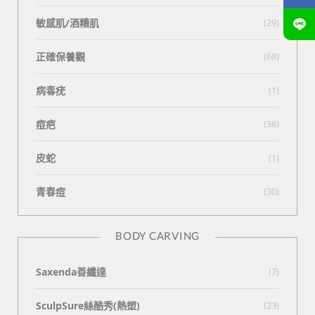
敏感肌/酒糟肌
(29)
正確保養觀
(68)
病毒疣
(1)
痘疤
(36)
皮蛇
(1)
青春痘
(30)
BODY CARVING
Saxenda善纖達
(7)
SculpSure絲酷秀(熱塑)
(23)