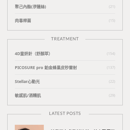
聚己內酯(洢蓮絲)
(21)
肉毒桿菌
(15)
TREATMENT
4D童妍針（舒顏萃）
(154)
PICOSURE pro 鉑金蜂巢皮秒雷射
(137)
Stellar心動光
(22)
敏感肌/酒糟肌
(29)
LATEST POSTS