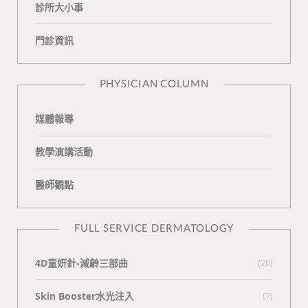
診所大小事
o
v
e
k
門診資訊
k
i
t
n
e
PHYSICIAN COLUMN
媒體報導
教學演講活動
醫師觀點
FULL SERVICE DERMATOLOGY
4D童妍針-減齡三部曲
(20)
Skin Booster水光注入
(7)