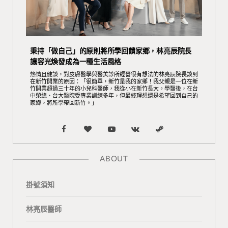
秉持「做自己」的原則將所學回饋家鄉，林亮辰院長
讓容光煥發成為一種生活風格
熱情且健談，對皮膚醫學與醫美診所經營很有想法的林亮辰院長談到
在新竹開業的原因：「很簡單，新竹是我的家鄉！我父親是一位在新
竹開業超過三十年的小兒科醫師，我從小在新竹長大。學醫後，在台
中榮總、台大醫院受專業訓練多年，但最終理想還是希望回到自己的
家鄉，將所學帶回新竹。」
F
B
Y
V
S
a
l
o
K
t
ABOUT
c
o
u
o
e
掛號須知
e
g
T
n
a
b
L
u
t
m
林亮辰醫師
o
o
b
a