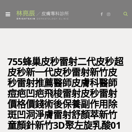
F
I
a
n
c
s
e
t
b
a
o
g
o
r
k
a
m
755蜂巢皮秒雷射二代皮秒超
皮秒新一代皮秒雷射新竹皮
秒雷射推薦醫師皮膚科醫師
痘疤凹疤飛梭雷射皮秒雷射
價格價錢術後保養副作用除
斑凹洞淨膚雷射舒顏萃新竹
童顏針新竹3D聚左旋乳酸01