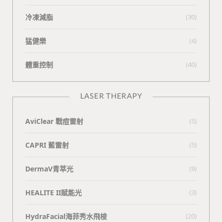
冷凍減脂
(30)
猛健樂
(4)
體重控制
(40)
LASER THERAPY
AviClear 戰痘雷射
(5)
CAPRI 藍雷射
(5)
DermaV青萃光
(9)
HEALITE II賦能光
(3)
HydraFacial海菲秀水飛梭
(20)