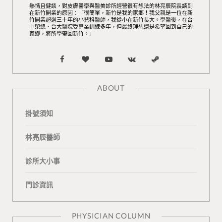
熱情且健談，對皮膚醫學與醫美診所經營很有想法的林亮辰院長談到
在新竹開業的原因：「很簡單，新竹是我的家鄉！我父親是一位在新
竹開業超過三十年的小兒科醫師，我從小在新竹長大。學醫後，在台
中榮總、台大醫院受專業訓練多年，但最終理想還是希望回到自己的
家鄉，將所學帶回新竹。」
F
B
Y
V
S
a
l
o
K
t
ABOUT
c
o
u
o
e
掛號須知
e
g
T
n
a
b
L
u
t
m
林亮辰醫師
o
o
b
a
診所大小事
o
v
e
k
門診資訊
k
i
t
n
e
PHYSICIAN COLUMN