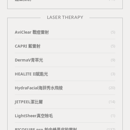
LASER THERAPY
AviClear 戰痘雷射
(5)
CAPRI 藍雷射
(5)
DermaV青萃光
(9)
HEALITE II賦能光
(3)
HydraFacial海菲秀水飛梭
(20)
JETPEEL潔比爾
(14)
LightSheer真空除毛
(1)
PICOSURE pro 鉑金蜂巢皮秒雷射
(137)