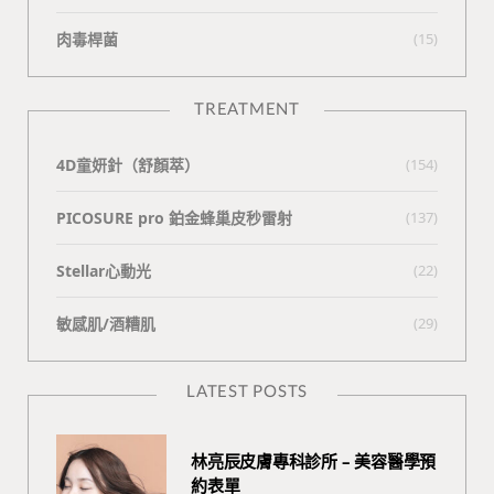
肉毒桿菌
(15)
TREATMENT
4D童妍針（舒顏萃）
(154)
PICOSURE pro 鉑金蜂巢皮秒雷射
(137)
Stellar心動光
(22)
敏感肌/酒糟肌
(29)
LATEST POSTS
林亮辰皮膚專科診所 – 美容醫學預
約表單