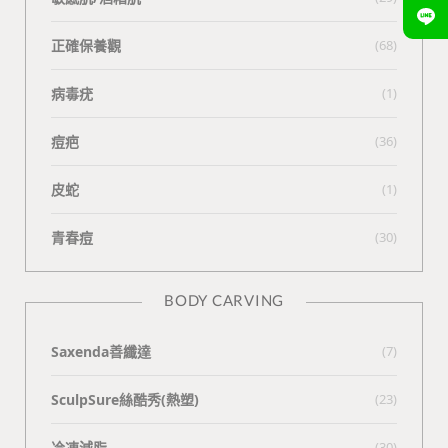
正確保養觀
(68)
病毒疣
(1)
痘疤
(36)
皮蛇
(1)
青春痘
(30)
BODY CARVING
Saxenda善纖達
(7)
SculpSure絲酷秀(熱塑)
(23)
冷凍減脂
(30)