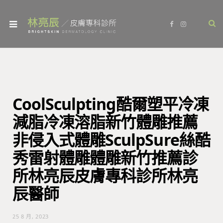
F
I
a
n
c
s
e
t
b
a
o
g
o
r
k
a
m
CoolSculpting酷爾塑平冷凍
減脂冷凍溶脂新竹體雕推薦
非侵入式體雕SculpSure絲酷
秀雷射體雕體雕新竹推薦診
所林亮辰皮膚專科診所林亮
辰醫師
25 8 月, 2023