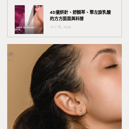
4D童妍針、舒顏萃、聚左旋乳酸
的方方面面與科普
10 7 月, 2026