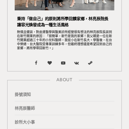
秉持「做自己」的原則將所學回饋家鄉，林亮辰院長
讓容光煥發成為一種生活風格
熱情且健談，對皮膚醫學與醫美診所經營很有想法的林亮辰院長談到
在新竹開業的原因：「很簡單，新竹是我的家鄉！我父親是一位在新
竹開業超過三十年的小兒科醫師，我從小在新竹長大。學醫後，在台
中榮總、台大醫院受專業訓練多年，但最終理想還是希望回到自己的
家鄉，將所學帶回新竹。」
F
B
Y
V
S
a
l
o
K
t
ABOUT
c
o
u
o
e
掛號須知
e
g
T
n
a
b
L
u
t
m
林亮辰醫師
o
o
b
a
診所大小事
o
v
e
k