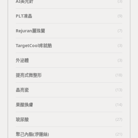
AI美光針
(3)
PLT凍晶
(9)
Rejuran麗珠蘭
(7)
TargetCool疼就酷
(3)
外泌體
(3)
提亮式微整形
(18)
晶亮瓷
(13)
果酸換膚
(14)
玻尿酸
(27)
聚己內酯(洢蓮絲)
(21)