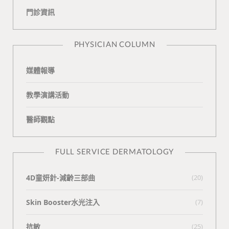
門診資訊
k
i
t
n
e
PHYSICIAN COLUMN
媒體報導
教學演講活動
醫師觀點
FULL SERVICE DERMATOLOGY
4D童妍針-減齡三部曲
(20)
Skin Booster水光注入
(7)
抗敏
(25)