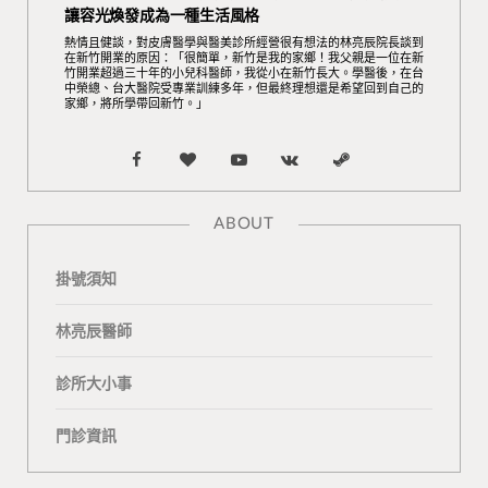
讓容光煥發成為一種生活風格
熱情且健談，對皮膚醫學與醫美診所經營很有想法的林亮辰院長談到
在新竹開業的原因：「很簡單，新竹是我的家鄉！我父親是一位在新
竹開業超過三十年的小兒科醫師，我從小在新竹長大。學醫後，在台
中榮總、台大醫院受專業訓練多年，但最終理想還是希望回到自己的
家鄉，將所學帶回新竹。」
F
B
Y
V
S
a
l
o
K
t
ABOUT
c
o
u
o
e
掛號須知
e
g
T
n
a
b
L
u
t
m
林亮辰醫師
o
o
b
a
診所大小事
o
v
e
k
門診資訊
k
i
t
n
e