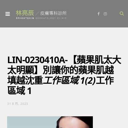
F
I
a
n
c
s
e
t
b
a
o
g
o
r
k
a
m
LIN-0230410A-【蘋果肌太大
太明顯】別讓你的蘋果肌越
填越沈重
工作區域 1(2)
工作
區域 1
31 8 月, 2023