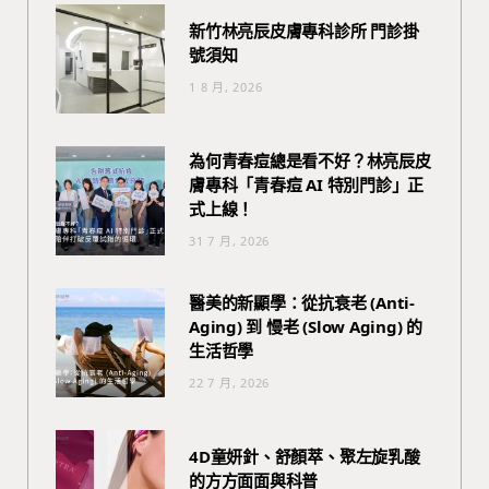
新竹林亮辰皮膚專科診所 門診掛
號須知
1 8 月, 2026
為何青春痘總是看不好？林亮辰皮
膚專科「青春痘 AI 特別門診」正
式上線！
31 7 月, 2026
醫美的新顯學：從抗衰老 (Anti-
Aging) 到 慢老 (Slow Aging) 的
生活哲學
22 7 月, 2026
4D童妍針、舒顏萃、聚左旋乳酸
的方方面面與科普