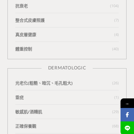
抗衰老
(104)
整合式皮膚照護
(7)
真皮層健康
(4)
體重控制
(40)
DERMATOLOGIC
光老化(粗糙、暗沉、毛孔粗大)
(26)
垂疣
(1)
→
敏感肌/酒糟肌
(29)
正確保養觀
(68)