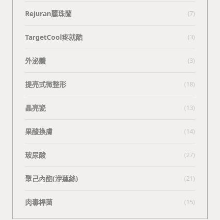
Rejuran麗珠蘭
(7)
TargetCool疼就酷
(3)
外泌體
(3)
提亮式微整形
(18)
晶亮瓷
(13)
果酸換膚
(14)
玻尿酸
(27)
聚己內酯(洢蓮絲)
(21)
肉毒桿菌
(15)