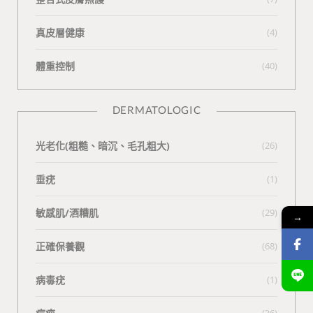
真皮層健康
(4)
體重控制
(40)
DERMATOLOGIC
光老化(粗糙、暗沉、毛孔粗大)
(26)
垂疣
(1)
敏感肌/酒糟肌
(29)
→
正確保養觀
(68)
病毒疣
(1)
(36)