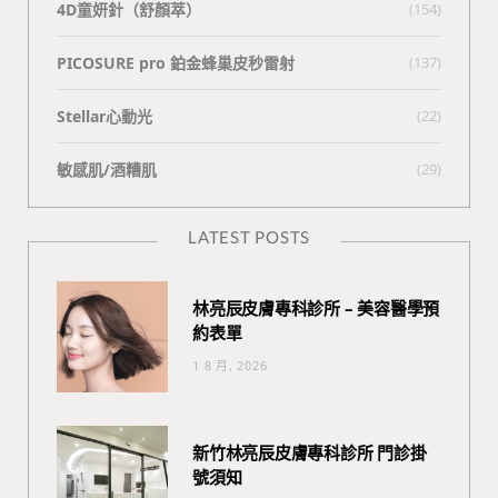
4D童妍針（舒顏萃）
(154)
PICOSURE pro 鉑金蜂巢皮秒雷射
(137)
Stellar心動光
(22)
敏感肌/酒糟肌
(29)
LATEST POSTS
林亮辰皮膚專科診所 – 美容醫學預
約表單
1 8 月, 2026
新竹林亮辰皮膚專科診所 門診掛
號須知