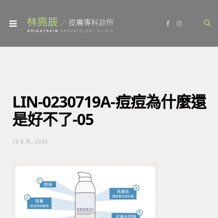
F
I
a
n
c
s
e
t
b
a
o
g
o
r
k
a
m
LIN-0230719A-痘痘為什麼還
是好不了-05
16 8 月, 2023