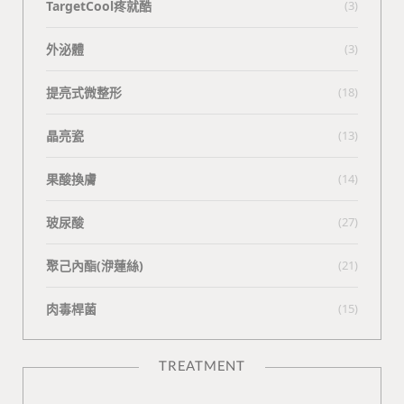
TargetCool疼就酷
(3)
外泌體
(3)
提亮式微整形
(18)
晶亮瓷
(13)
果酸換膚
(14)
玻尿酸
(27)
聚己內酯(洢蓮絲)
(21)
肉毒桿菌
(15)
TREATMENT