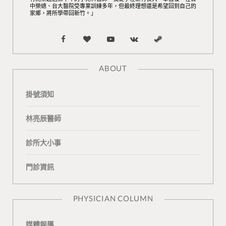
中榮總、台大醫院受專業訓練多年，但最終理想還是希望回到自己的
家鄉，將所學帶回新竹。」
F
B
Y
V
S
a
l
o
K
t
ABOUT
c
o
u
o
e
掛號須知
e
g
T
n
a
b
L
u
t
m
林亮辰醫師
o
o
b
a
診所大小事
o
v
e
k
門診資訊
k
i
t
n
e
PHYSICIAN COLUMN
媒體報導