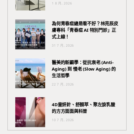
1 8 月, 2026
為何青春痘總是看不好？林亮辰皮
膚專科「青春痘 AI 特別門診」正
式上線！
31 7 月, 2026
醫美的新顯學：從抗衰老 (Anti-
Aging) 到 慢老 (Slow Aging) 的
生活哲學
22 7 月, 2026
4D童妍針、舒顏萃、聚左旋乳酸
的方方面面與科普
10 7 月, 2026