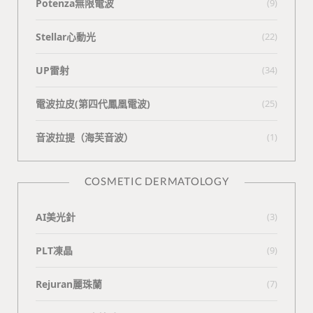
Potenza無限電波
(9)
Stellar心動光
(22)
UP雷射
(34)
電波拉皮(第四代鳳凰電波)
(25)
⾳波拉提（海芙⾳波）
(1)
COSMETIC DERMATOLOGY
AI美光針
(3)
PLT凍晶
(9)
Rejuran麗珠蘭
(7)