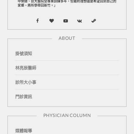
中榮總、台大醫院受專業訓練多年，但最終理想還是希望回到自己的
家鄉，將所學帶回新竹。」
F
B
Y
V
S
a
l
o
K
t
ABOUT
c
o
u
o
e
掛號須知
e
g
T
n
a
b
L
u
t
m
林亮辰醫師
o
o
b
a
診所大小事
o
v
e
k
門診資訊
k
i
t
n
e
PHYSICIAN COLUMN
媒體報導