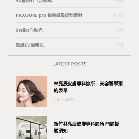
4D童妍針（舒顏萃）
PICOSURE pro 鉑金蜂巢皮秒雷射
(137)
Stellar心動光
(22)
敏感肌/酒糟肌
(29)
LATEST POSTS
林亮辰皮膚專科診所 – 美容醫學預
約表單
1 8 月, 2026
新竹林亮辰皮膚專科診所 門診掛
號須知