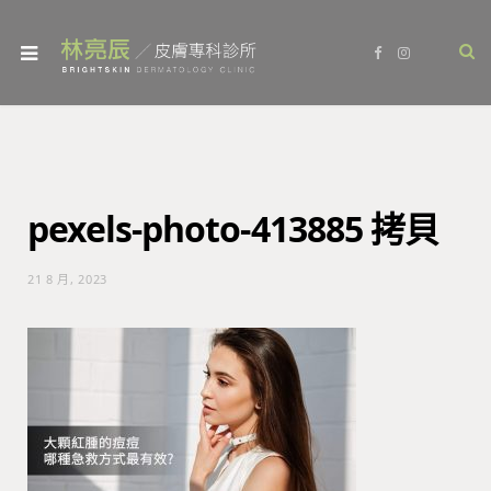
F
I
a
n
c
s
e
t
b
a
o
g
o
r
k
a
m
pexels-photo-413885 拷貝
21 8 月, 2023