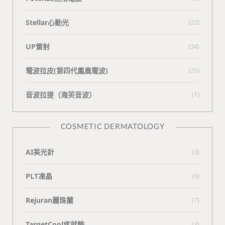
Stellar心動光
(22)
UP雷射
(34)
電波拉皮(第四代鳳凰電波)
(25)
⾳波拉提（海芙⾳波）
(1)
COSMETIC DERMATOLOGY
AI美光針
(3)
PLT凍晶
(9)
Rejuran麗珠蘭
(7)
TargetCool疼就酷
(3)