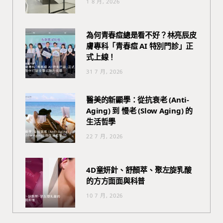
1 8 月, 2026
為何青春痘總是看不好？林亮辰皮
膚專科「青春痘 AI 特別門診」正
式上線！
31 7 月, 2026
醫美的新顯學：從抗衰老 (Anti-
Aging) 到 慢老 (Slow Aging) 的
生活哲學
22 7 月, 2026
4D童妍針、舒顏萃、聚左旋乳酸
的方方面面與科普
10 7 月, 2026