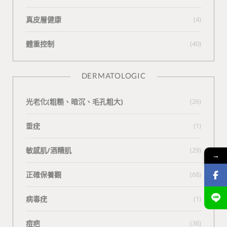
真皮層健康
(4)
體重控制
(40)
DERMATOLOGIC
光老化(粗糙、暗沉、毛孔粗大)
(26)
垂疣
(1)
敏感肌/酒糟肌
(29)
→
正確保養觀
(68)
病毒疣
(1)
痘疤
(36)