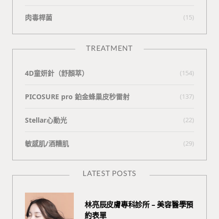
肉毒桿菌
(15)
TREATMENT
4D童妍針（舒顏萃）
(154)
PICOSURE pro 鉑金蜂巢皮秒雷射
(137)
Stellar心動光
(22)
敏感肌/酒糟肌
(29)
LATEST POSTS
林亮辰皮膚專科診所 – 美容醫學預
約表單