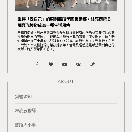
秉持「做自己」的原則將所學回饋家鄉，林亮辰院長
讓容光煥發成為一種生活風格
熱情且健談，對皮膚醫學與醫美診所經營很有想法的林亮辰院長談到
在新竹開業的原因：「很簡單，新竹是我的家鄉！我父親是一位在新
竹開業超過三十年的小兒科醫師，我從小在新竹長大。學醫後，在台
中榮總、台大醫院受專業訓練多年，但最終理想還是希望回到自己的
家鄉，將所學帶回新竹。」
F
B
Y
V
S
a
l
o
K
t
ABOUT
c
o
u
o
e
掛號須知
e
g
T
n
a
b
L
u
t
m
林亮辰醫師
o
o
b
a
診所大小事
o
v
e
k