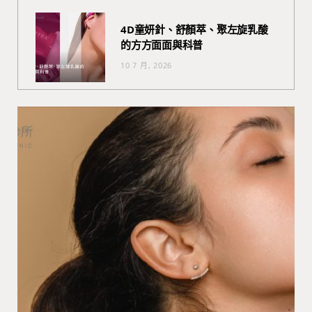
4D童妍針、舒顏萃、聚左旋乳酸
的方方面面與科普
10 7 月, 2026