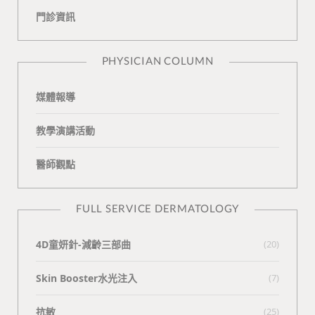
門診資訊
k
i
t
n
e
PHYSICIAN COLUMN
媒體報導
教學演講活動
醫師觀點
FULL SERVICE DERMATOLOGY
4D童妍針-減齡三部曲
(20)
Skin Booster水光注入
(7)
抗敏
(25)