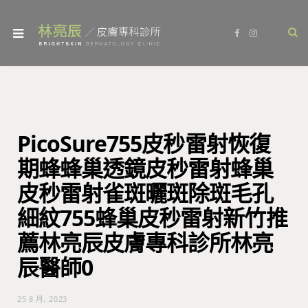
F
I
a
n
c
s
e
t
b
a
o
g
o
r
k
a
m
PicoSure755皮秒雷射恢復
期蜂蜂巢透鏡皮秒雷射蜂巢
皮秒雷射雀斑曬斑除斑毛孔
細紋755蜂巢皮秒雷射新竹推
薦林亮辰皮膚專科診所林亮
辰醫師0
25 8 月, 2023