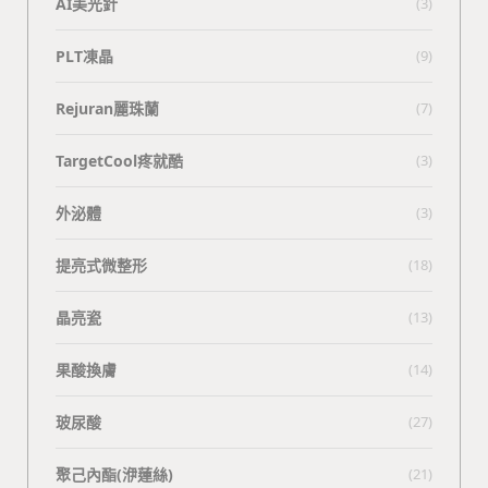
AI美光針
(3)
PLT凍晶
(9)
Rejuran麗珠蘭
(7)
TargetCool疼就酷
(3)
外泌體
(3)
提亮式微整形
(18)
晶亮瓷
(13)
果酸換膚
(14)
玻尿酸
(27)
聚己內酯(洢蓮絲)
(21)