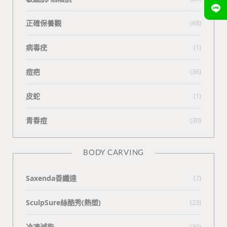
正確保養觀
(68)
病毒疣
(1)
痘疤
(36)
皮蛇
(1)
青春痘
(30)
BODY CARVING
Saxenda善纖達
(7)
SculpSure絲酷秀(熱塑)
(23)
冷凍減脂
(30)