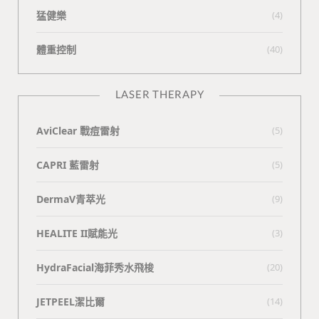
猛健樂
(4)
體重控制
(40)
LASER THERAPY
AviClear 戰痘雷射
(5)
CAPRI 藍雷射
(5)
DermaV青萃光
(9)
HEALITE II賦能光
(3)
HydraFacial海菲秀水飛梭
(20)
JETPEEL潔比爾
(14)