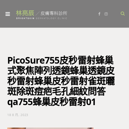
F
I
a
n
c
s
e
t
b
a
o
g
o
r
k
a
m
PicoSure755皮秒雷射蜂巢
式聚焦陣列透鏡蜂巢透鏡皮
秒雷射蜂巢皮秒雷射雀斑曬
斑除斑痘疤毛孔細紋問答
qa755蜂巢皮秒雷射01
18 8 月, 2023