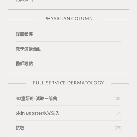
k
i
t
n
e
PHYSICIAN COLUMN
媒體報導
教學演講活動
醫師觀點
FULL SERVICE DERMATOLOGY
4D童妍針-減齡三部曲
(20)
Skin Booster水光注入
(7)
抗敏
(25)