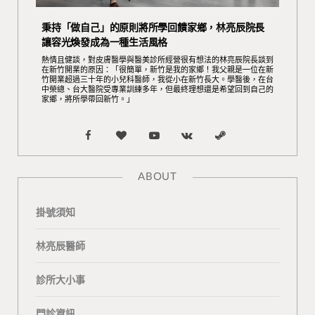
秉持「做自己」的原則將所學回饋家鄉，林亮辰院長
讓容光煥發成為一種生活風格
熱情且健談，對皮膚醫學與醫美診所經營很有想法的林亮辰院長談到
在新竹開業的原因：「很簡單，新竹是我的家鄉！我父親是一位在新
竹開業超過三十年的小兒科醫師，我從小在新竹長大。學醫後，在台
中榮總、台大醫院受專業訓練多年，但最終理想還是希望回到自己的
家鄉，將所學帶回新竹。」
F
B
Y
V
S
a
l
o
K
t
ABOUT
c
o
u
o
e
掛號須知
e
g
T
n
a
b
L
u
t
m
林亮辰醫師
o
o
b
a
診所大小事
o
v
e
k
門診資訊