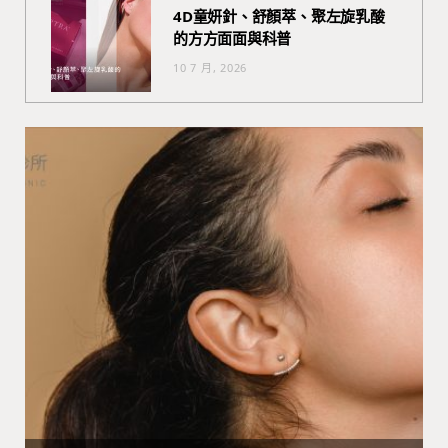
4D童妍針、舒顏萃、聚左旋乳酸
的方方面面與科普
10 7 月, 2026