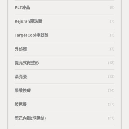
PLT凍晶
(9)
Rejuran麗珠蘭
(7)
TargetCool疼就酷
(3)
外泌體
(3)
提亮式微整形
(18)
晶亮瓷
(13)
果酸換膚
(14)
玻尿酸
(27)
聚己內酯(洢蓮絲)
(21)