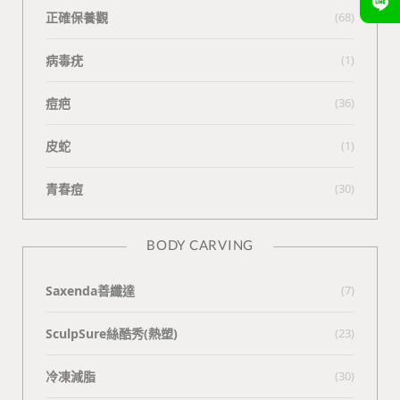
正確保養觀
(68)
病毒疣
(1)
痘疤
(36)
皮蛇
(1)
青春痘
(30)
BODY CARVING
Saxenda善纖達
(7)
SculpSure絲酷秀(熱塑)
(23)
冷凍減脂
(30)