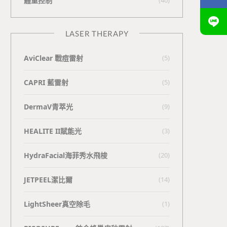
體重控制
LASER THERAPY
AviClear 戰痘雷射
(5)
CAPRI 藍雷射
(5)
DermaV青萃光
(9)
HEALITE II賦能光
(3)
HydraFacial海菲秀水飛梭
(20)
JETPEEL潔比爾
(14)
LightSheer真空除毛
(1)