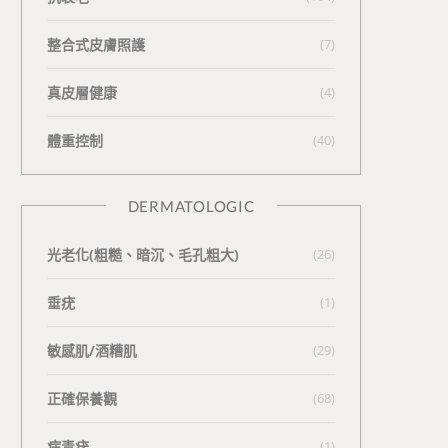
整合式皮膚照護
(7)
真皮層健康
(4)
體重控制
(40)
DERMATOLOGIC
光老化(粗糙、暗沉、毛孔粗大)
(26)
垂疣
(1)
敏感肌/酒糟肌
(29)
正確保養觀
(68)
病毒疣
(1)