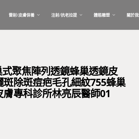
雷射/皮膚保養
注射/抗老拉提
體態雕塑
關於我
射蜂巢式聚焦陣列透鏡蜂巢透鏡皮
斑除斑痘疤毛孔細紋755蜂巢
膚專科診所林亮辰醫師01