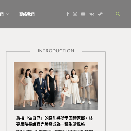
F
I
Y
V
S
們
聯絡我們
a
n
o
K
t
c
s
u
o
e
e
t
T
n
a
b
a
u
t
m
o
g
b
a
o
r
e
k
k
a
t
m
e
INTRODUCTION
秉持「做自己」的原則將所學回饋家鄉，林
亮辰院長讓容光煥發成為一種生活風格