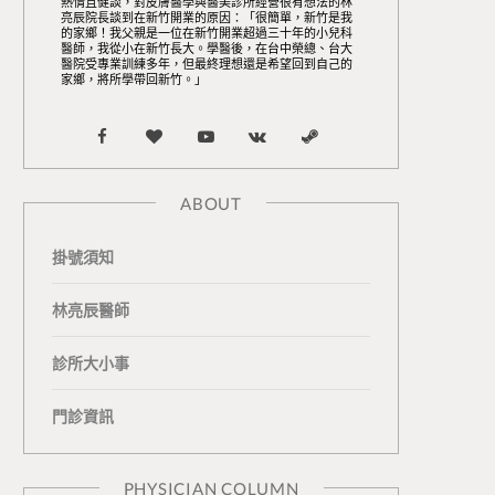
熱情且健談，對皮膚醫學與醫美診所經營很有想法的林
亮辰院長談到在新竹開業的原因：「很簡單，新竹是我
的家鄉！我父親是一位在新竹開業超過三十年的小兒科
醫師，我從小在新竹長大。學醫後，在台中榮總、台大
醫院受專業訓練多年，但最終理想還是希望回到自己的
家鄉，將所學帶回新竹。」
F
B
Y
V
S
a
l
o
K
t
ABOUT
c
o
u
o
e
掛號須知
e
g
T
n
a
b
L
u
t
m
林亮辰醫師
o
o
b
a
診所大小事
o
v
e
k
門診資訊
k
i
t
n
e
PHYSICIAN COLUMN