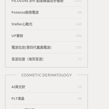
PICOSURE pro 鉑金蜂巢皮秒雷射
(137)
Potenza無限電波
(9)
Stellar心動光
(22)
UP雷射
(34)
電波拉皮(第四代鳳凰電波)
(25)
⾳波拉提（海芙⾳波）
(1)
COSMETIC DERMATOLOGY
AI美光針
(3)
PLT凍晶
(9)