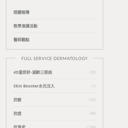
媒體報導
教學演講活動
醫師觀點
FULL SERVICE DERMATOLOGY
4D童妍針-減齡三部曲
(20)
Skin Booster水光注入
(7)
抗敏
(25)
抗痘
(40)
抗衰老
(104)