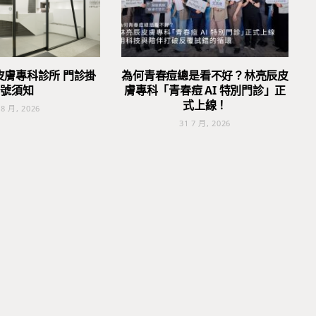
皮膚專科診所 門診掛
為何青春痘總是看不好？林亮辰皮
號須知
膚專科「青春痘 AI 特別門診」正
式上線！
 8 月, 2026
31 7 月, 2026