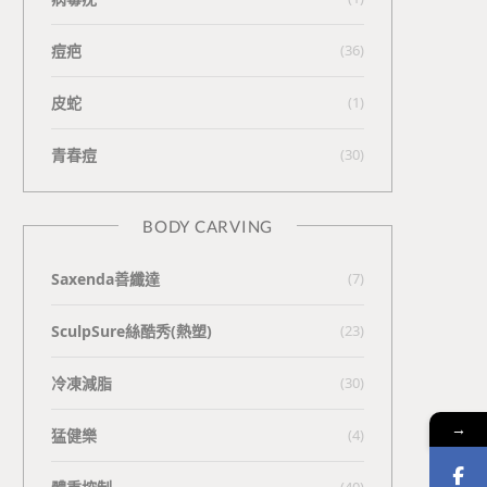
痘疤
(36)
皮蛇
(1)
青春痘
(30)
BODY CARVING
Saxenda善纖達
(7)
SculpSure絲酷秀(熱塑)
(23)
冷凍減脂
(30)
→
猛健樂
(4)
(40)