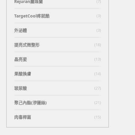
Rejuran麗珠蘭
(7)
TargetCool疼就酷
(3)
外泌體
(3)
提亮式微整形
(18)
晶亮瓷
(13)
果酸換膚
(14)
玻尿酸
(27)
聚己內酯(洢蓮絲)
(21)
肉毒桿菌
(15)