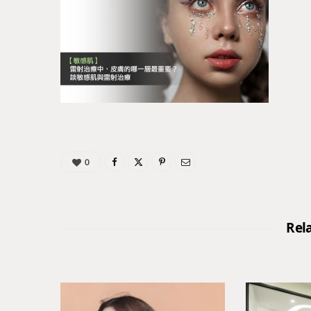
0
Rel