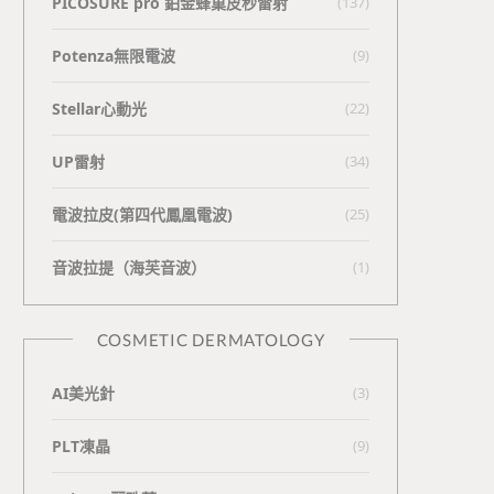
PICOSURE pro 鉑金蜂巢皮秒雷射
(137)
Potenza無限電波
(9)
Stellar心動光
(22)
UP雷射
(34)
電波拉皮(第四代鳳凰電波)
(25)
⾳波拉提（海芙⾳波）
(1)
COSMETIC DERMATOLOGY
AI美光針
(3)
PLT凍晶
(9)