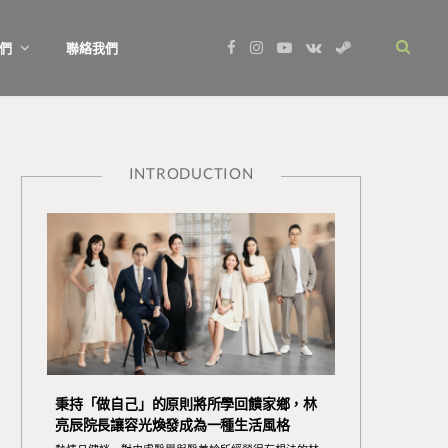
F
I
Y
V
S
們
聯絡我們
a
n
o
K
t
c
s
u
o
e
e
t
T
n
a
b
a
u
t
m
o
g
b
a
o
r
e
k
k
a
t
m
e
INTRODUCTION
秉持「做自己」的原則將所學回饋家鄉，林
亮辰院長讓容光煥發成為一種生活風格