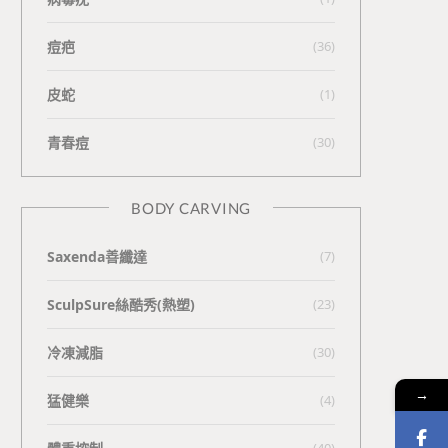
痘疤
(36)
皮蛇
(1)
青春痘
(30)
BODY CARVING
Saxenda善纖達
(7)
SculpSure絲酷秀(熱塑)
(23)
冷凍減脂
(30)
→
猛健樂
(4)
(40)