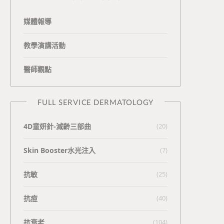
媒體報導
教學演講活動
醫師觀點
FULL SERVICE DERMATOLOGY
4D童妍針-減齡三部曲
(20)
Skin Booster水光注入
(7)
抗敏
(25)
抗痘
(40)
抗衰老
(104)