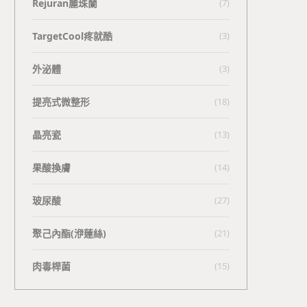
Rejuran麗珠蘭
(7)
TargetCool疼就酷
(3)
外泌體
(3)
提亮式微整形
(18)
晶亮瓷
(13)
果酸換膚
(14)
玻尿酸
(27)
聚己內酯(洢蓮絲)
(21)
肉毒桿菌
(15)