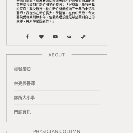
熱情且健談，對皮膚醫學與醫美診所經營很有想法的林
亮辰院長談到在新竹開業的原因：「很簡單，新竹是我
的家鄉！我父親是一位在新竹開業超過三十年的小兒科
醫師，我從小在新竹長大。學醫後，在台中榮總、台大
醫院受專業訓練多年，但最終理想還是希望回到自己的
家鄉，將所學帶回新竹。」
F
B
Y
V
S
a
l
o
K
t
ABOUT
c
o
u
o
e
掛號須知
e
g
T
n
a
b
L
u
t
m
林亮辰醫師
o
o
b
a
診所大小事
o
v
e
k
門診資訊
k
i
t
n
e
PHYSICIAN COLUMN