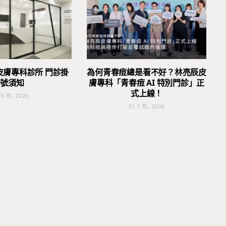
皮膚專科診所 門診掛
為何青春痘總是看不好？林亮辰皮
號須知
膚專科「青春痘 AI 特別門診」正
式上線！
 8 月, 2026
31 7 月, 2026