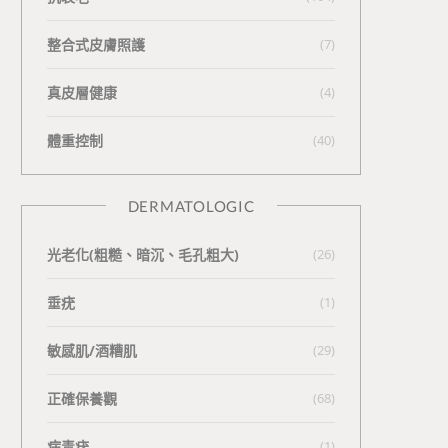
整合式皮膚照護
(7)
真皮層健康
(4)
體重控制
(40)
DERMATOLOGIC
光老化(粗糙、暗沉、毛孔粗大)
(26)
垂疣
(1)
敏感肌/酒糟肌
(29)
正確保養觀
(68)
病毒疣
(1)