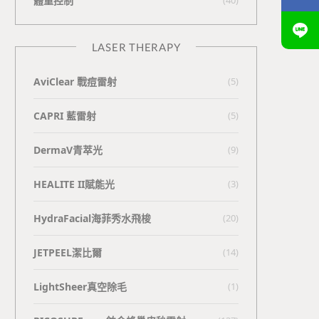
體重控制
LASER THERAPY
AviClear 戰痘雷射
(5)
CAPRI 藍雷射
(5)
DermaV青萃光
(9)
HEALITE II賦能光
(3)
HydraFacial海菲秀水飛梭
(20)
JETPEEL潔比爾
(14)
LightSheer真空除毛
(1)