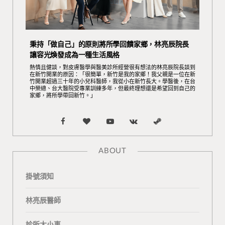
秉持「做自己」的原則將所學回饋家鄉，林亮辰院長
讓容光煥發成為一種生活風格
熱情且健談，對皮膚醫學與醫美診所經營很有想法的林亮辰院長談到
在新竹開業的原因：「很簡單，新竹是我的家鄉！我父親是一位在新
竹開業超過三十年的小兒科醫師，我從小在新竹長大。學醫後，在台
中榮總、台大醫院受專業訓練多年，但最終理想還是希望回到自己的
家鄉，將所學帶回新竹。」
F
B
Y
V
S
a
l
o
K
t
ABOUT
c
o
u
o
e
掛號須知
e
g
T
n
a
b
L
u
t
m
林亮辰醫師
o
o
b
a
診所大小事