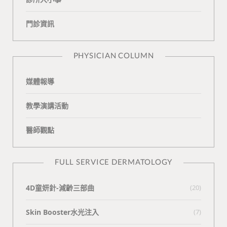
o
v
e
k
門診資訊
k
i
t
n
e
PHYSICIAN COLUMN
媒體報導
教學演講活動
醫師觀點
FULL SERVICE DERMATOLOGY
4D童妍針-減齡三部曲
(20)
Skin Booster水光注入
(7)