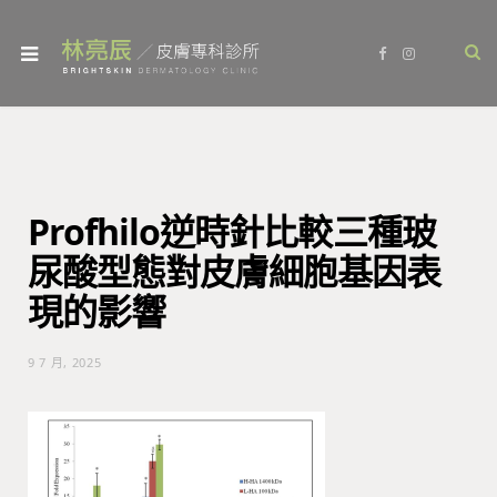
F
I
a
n
c
s
e
t
b
a
o
g
o
r
k
a
m
Profhilo逆時針比較三種玻
尿酸型態對皮膚細胞基因表
現的影響
9 7 月, 2025