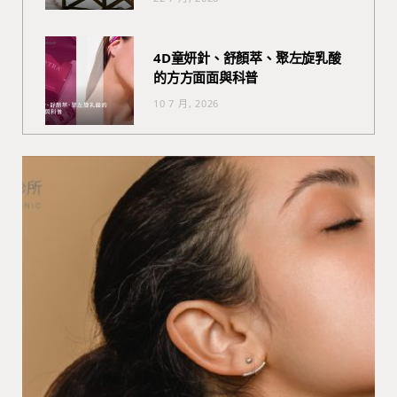
4D童妍針、舒顏萃、聚左旋乳酸
的方方面面與科普
10 7 月, 2026