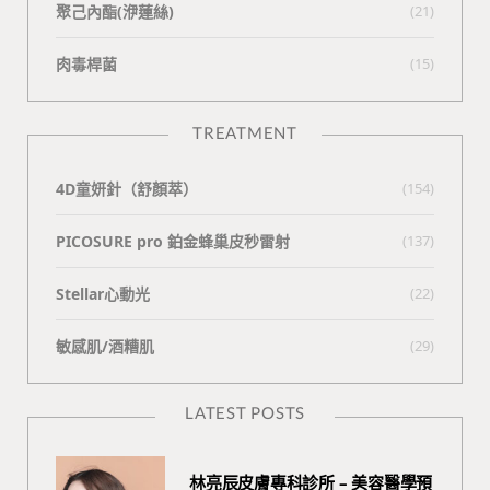
聚己內酯(洢蓮絲)
(21)
肉毒桿菌
(15)
TREATMENT
4D童妍針（舒顏萃）
(154)
PICOSURE pro 鉑金蜂巢皮秒雷射
(137)
Stellar心動光
(22)
敏感肌/酒糟肌
(29)
LATEST POSTS
林亮辰皮膚專科診所 – 美容醫學預