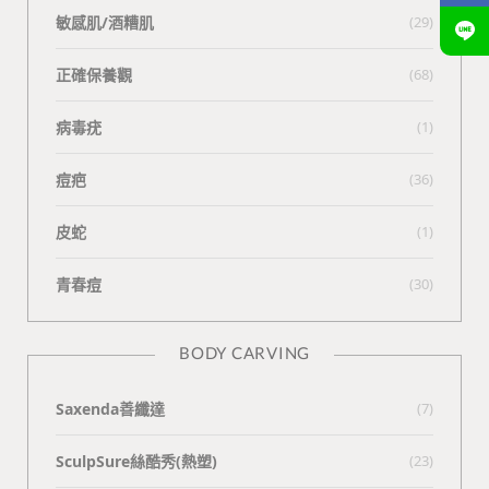
敏感肌/酒糟肌
(29)
正確保養觀
(68)
病毒疣
(1)
痘疤
(36)
皮蛇
(1)
青春痘
(30)
BODY CARVING
Saxenda善纖達
(7)
SculpSure絲酷秀(熱塑)
(23)