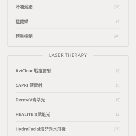
冷凍減脂
(30)
猛健樂
(4)
體重控制
(40)
LASER THERAPY
AviClear 戰痘雷射
(5)
CAPRI 藍雷射
(5)
DermaV青萃光
(9)
HEALITE II賦能光
(3)
HydraFacial海菲秀水飛梭
(20)