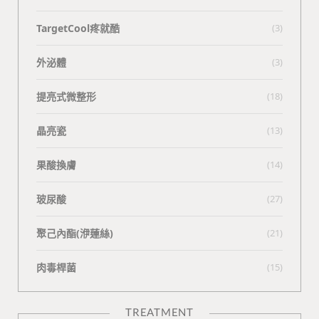
TargetCool疼就酷
(3)
外泌體
(3)
提亮式微整形
(18)
晶亮瓷
(13)
果酸換膚
(14)
玻尿酸
(27)
聚己內酯(洢蓮絲)
(21)
肉毒桿菌
(15)
TREATMENT