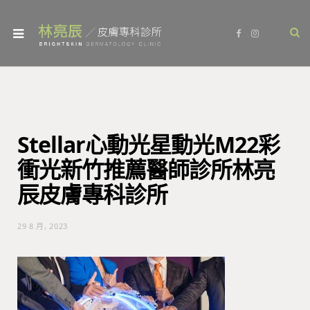
F
I
a
n
c
s
e
t
b
a
o
g
o
r
k
a
m
Stellar心動光星動光M22彩
衝光新竹推薦醫師診所林亮
辰皮膚專科診所
29 8 月, 2023