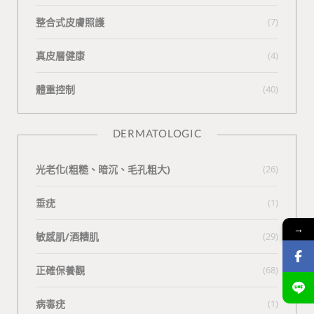
整合式皮膚照護
(7)
真皮層健康
(4)
體重控制
(40)
DERMATOLOGIC
光老化(粗糙、暗沉、毛孔粗大)
(26)
垂疣
(1)
→
敏感肌/酒糟肌
(29)
正確保養觀
(68)
病毒疣
(1)