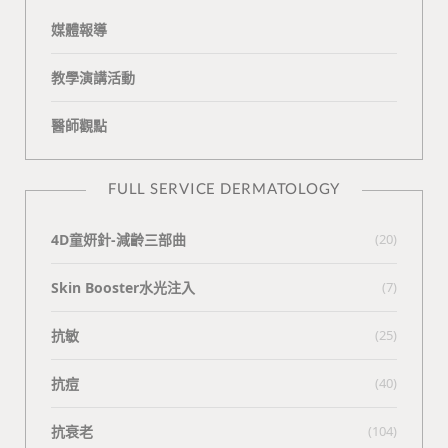
媒體報導
教學演講活動
醫師觀點
FULL SERVICE DERMATOLOGY
4D童妍針-減齡三部曲
(20)
Skin Booster水光注入
(7)
抗敏
(25)
抗痘
(40)
抗衰老
(104)