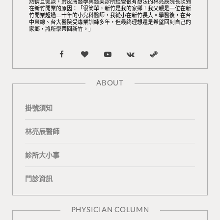
熱情且健談，對皮膚醫學與醫美診所經營很有想法的林亮辰院長談到
在新竹開業的原因：「很簡單，新竹是我的家鄉！我父親是一位在新
竹開業超過三十年的小兒科醫師，我從小在新竹長大。學醫後，在台
中榮總、台大醫院受專業訓練多年，但最終理想還是希望回到自己的
家鄉，將所學帶回新竹。」
F
B
Y
V
S
a
l
o
K
t
ABOUT
c
o
u
o
e
掛號須知
e
g
T
n
a
b
L
u
t
m
林亮辰醫師
o
o
b
a
診所大小事
o
v
e
k
門診資訊
k
i
t
n
e
PHYSICIAN COLUMN