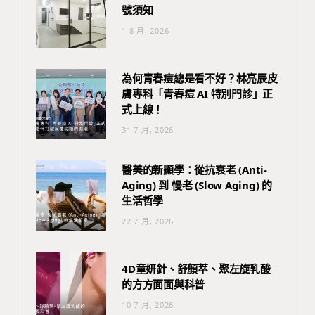
號須知
1 8 月, 2026
為何青春痘總是看不好？林亮辰皮
膚專科「青春痘 AI 特別門診」正
式上線！
31 7 月, 2026
醫美的新顯學：從抗衰老 (Anti-
Aging) 到 慢老 (Slow Aging) 的
生活哲學
22 7 月, 2026
4D童妍針、舒顏萃、聚左旋乳酸
的方方面面與科普
10 7 月, 2026