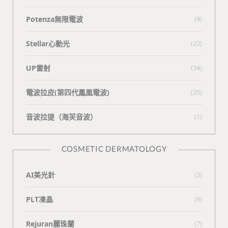
Potenza無限電波
(9)
Stellar心動光
(22)
UP雷射
(34)
電波拉皮(第四代鳳凰電波)
(25)
⾳波拉提（海芙⾳波）
(1)
COSMETIC DERMATOLOGY
AI美光針
(3)
PLT凍晶
(9)
Rejuran麗珠蘭
(7)