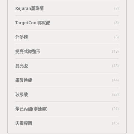
Rejuran麗珠蘭
(7)
TargetCool疼就酷
(3)
外泌體
(3)
提亮式微整形
(18)
晶亮瓷
(13)
果酸換膚
(14)
玻尿酸
(27)
聚己內酯(洢蓮絲)
(21)
肉毒桿菌
(15)