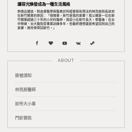
讓容光煥發成為一種生活風格
熱情且健談，對皮膚醫學與醫美診所經營很有想法的林亮辰院長談到
在新竹開業的原因：「很簡單，新竹是我的家鄉！我父親是一位在新
竹開業超過三十年的小兒科醫師，我從小在新竹長大。學醫後，在台
中榮總、台大醫院受專業訓練多年，但最終理想還是希望回到自己的
家鄉，將所學帶回新竹。」
F
B
Y
V
S
a
l
o
K
t
ABOUT
c
o
u
o
e
掛號須知
e
g
T
n
a
b
L
u
t
m
林亮辰醫師
o
o
b
a
診所大小事
o
v
e
k
門診資訊
k
i
t
n
e