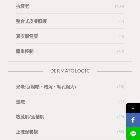
抗衰老
(104)
整合式皮膚照護
(7)
真皮層健康
(4)
體重控制
(40)
DERMATOLOGIC
光老化(粗糙、暗沉、毛孔粗大)
(26)
垂疣
(1)
→
敏感肌/酒糟肌
(29)
正確保養觀
(68)