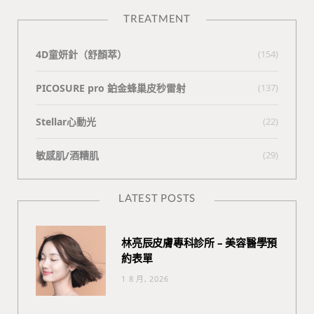
TREATMENT
4D童妍針（舒顏萃）
(154)
PICOSURE pro 鉑金蜂巢皮秒雷射
(137)
Stellar心動光
(22)
敏感肌/酒糟肌
(29)
LATEST POSTS
林亮辰皮膚專科診所 – 美容醫學預
約表單
1 8 月, 2026