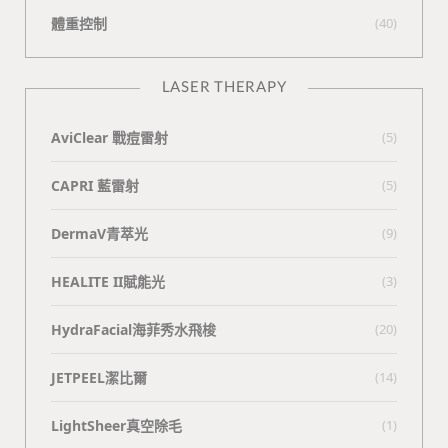
體重控制
(40)
LASER THERAPY
AviClear 戰痘雷射
(5)
CAPRI 藍雷射
(5)
DermaV青萃光
(9)
HEALITE II賦能光
(3)
HydraFacial海菲秀水飛梭
(20)
JETPEEL潔比爾
(14)
LightSheer真空除毛
(1)