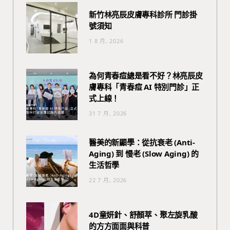
新竹林亮辰皮膚專科診所 門診掛
號須知
1 8 月, 2026
為何青春痘總是看不好？林亮辰皮
膚專科「青春痘 AI 特別門診」正
式上線！
31 7 月, 2026
醫美的新顯學：從抗衰老 (Anti-
Aging) 到 慢老 (Slow Aging) 的
生活哲學
22 7 月, 2026
4D童妍針、舒顏萃、聚左旋乳酸
的方方面面與科普