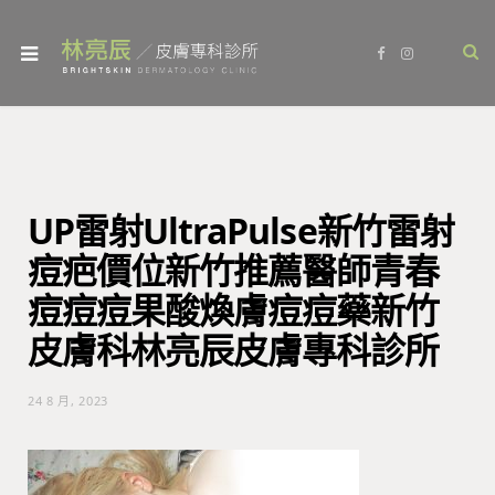
F
I
a
n
c
s
e
t
b
a
o
g
o
r
k
a
m
UP雷射UltraPulse新竹雷射
痘疤價位新竹推薦醫師青春
痘痘痘果酸煥膚痘痘藥新竹
皮膚科林亮辰皮膚專科診所
24 8 月, 2023