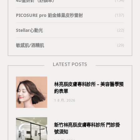
4D童妍針（舒顏萃）
PICOSURE pro 鉑金蜂巢皮秒雷射
(137)
Stellar心動光
(22)
敏感肌/酒糟肌
(29)
LATEST POSTS
林亮辰皮膚專科診所 – 美容醫學預
約表單
1 8 月, 2026
新竹林亮辰皮膚專科診所 門診掛
號須知