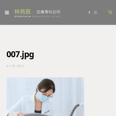
F
I
a
n
c
s
e
t
b
a
o
g
o
r
k
a
m
007.jpg
4 4 月, 2023