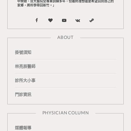
中榮總、台大醫院受專業訓練多年，但最終理想還是希望回到自己的
家鄉，將所學帶回新竹。」
F
B
Y
V
S
a
l
o
K
t
ABOUT
c
o
u
o
e
掛號須知
e
g
T
n
a
b
L
u
t
m
林亮辰醫師
o
o
b
a
診所大小事
o
v
e
k
門診資訊
k
i
t
n
e
PHYSICIAN COLUMN
媒體報導