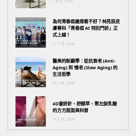
1 8 月, 2026
為何青春痘總是看不好？林亮辰皮
膚專科「青春痘 AI 特別門診」正
式上線！
31 7 月, 2026
醫美的新顯學：從抗衰老 (Anti-
Aging) 到 慢老 (Slow Aging) 的
生活哲學
22 7 月, 2026
4D童妍針、舒顏萃、聚左旋乳酸
的方方面面與科普
10 7 月, 2026