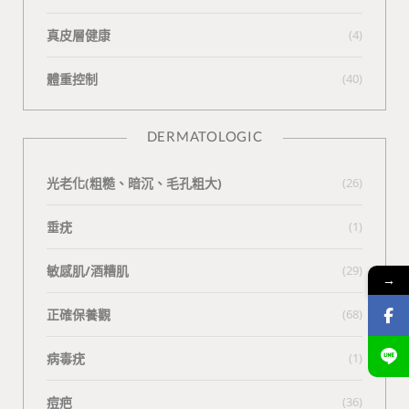
真皮層健康
(4)
體重控制
(40)
DERMATOLOGIC
光老化(粗糙、暗沉、毛孔粗大)
(26)
垂疣
(1)
敏感肌/酒糟肌
(29)
→
正確保養觀
(68)
病毒疣
(1)
痘疤
(36)