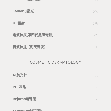
Stellar心動光
(22)
UP雷射
(34)
電波拉皮(第四代鳳凰電波)
(25)
⾳波拉提（海芙⾳波）
(1)
COSMETIC DERMATOLOGY
AI美光針
(3)
PLT凍晶
(9)
Rejuran麗珠蘭
(7)
TargetCool疼就酷
(3)