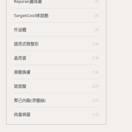
Rejuran麗珠蘭
(7)
TargetCool疼就酷
(3)
外泌體
(3)
提亮式微整形
(18)
晶亮瓷
(13)
果酸換膚
(14)
玻尿酸
(27)
聚己內酯(洢蓮絲)
(21)
肉毒桿菌
(15)