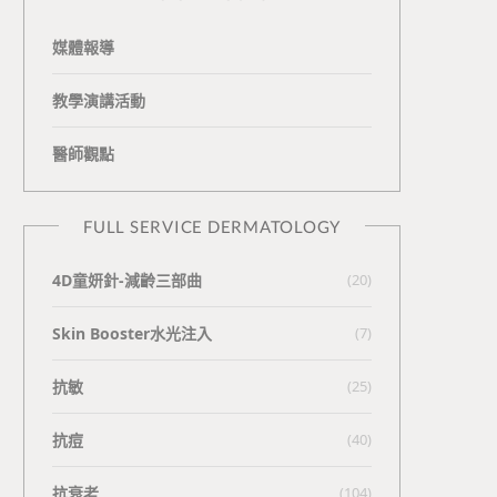
媒體報導
教學演講活動
醫師觀點
FULL SERVICE DERMATOLOGY
4D童妍針-減齡三部曲
(20)
Skin Booster水光注入
(7)
抗敏
(25)
抗痘
(40)
抗衰老
(104)