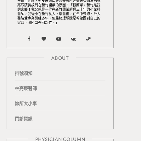
熱情且健談，對皮膚醫學與醫美診所經營很有想法的林
亮辰院長談到在新竹開業的原因：「很簡單，新竹是我
的家鄉！我父親是一位在新竹開業超過三十年的小兒科
醫師，我從小在新竹長大。學醫後，在台中榮總、台大
醫院受專業訓練多年，但最終理想還是希望回到自己的
家鄉，將所學帶回新竹。」
F
B
Y
V
S
a
l
o
K
t
ABOUT
c
o
u
o
e
掛號須知
e
g
T
n
a
b
L
u
t
m
林亮辰醫師
o
o
b
a
診所大小事
o
v
e
k
門診資訊
k
i
t
n
e
PHYSICIAN COLUMN