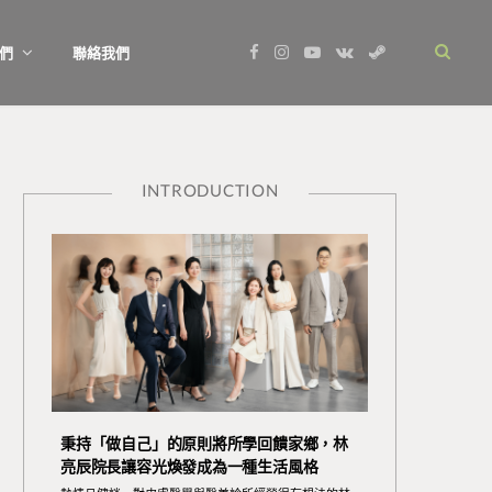
F
I
Y
V
S
們
聯絡我們
a
n
o
K
t
c
s
u
o
e
e
t
T
n
a
b
a
u
t
m
o
g
b
a
o
r
e
k
k
a
t
m
e
INTRODUCTION
秉持「做自己」的原則將所學回饋家鄉，林
亮辰院長讓容光煥發成為一種生活風格