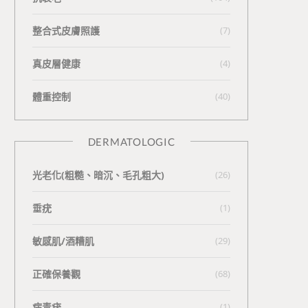
整合式皮膚照護
(7)
真皮層健康
(4)
體重控制
(40)
DERMATOLOGIC
光老化(粗糙、暗沉、毛孔粗大)
(26)
垂疣
(1)
敏感肌/酒糟肌
(29)
正確保養觀
(68)
病毒疣
(1)