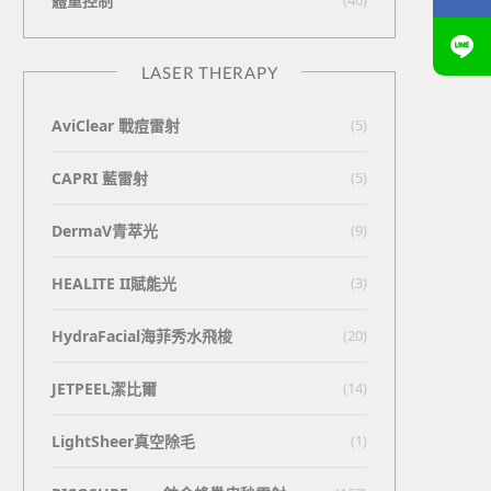
體重控制
LASER THERAPY
AviClear 戰痘雷射
(5)
CAPRI 藍雷射
(5)
DermaV青萃光
(9)
HEALITE II賦能光
(3)
HydraFacial海菲秀水飛梭
(20)
JETPEEL潔比爾
(14)
LightSheer真空除毛
(1)