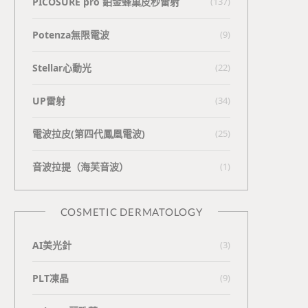
PICOSURE pro 鉑金蜂巢皮秒雷射
(137)
Potenza無限電波
(9)
Stellar心動光
(22)
UP雷射
(34)
電波拉皮(第四代鳳凰電波)
(25)
⾳波拉提（海芙⾳波）
(1)
COSMETIC DERMATOLOGY
AI美光針
(3)
PLT凍晶
(9)