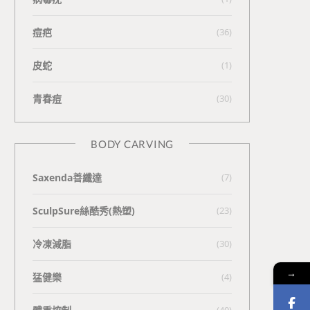
痘疤
(36)
皮蛇
(1)
青春痘
(30)
BODY CARVING
Saxenda善纖達
(7)
SculpSure絲酷秀(熱塑)
(23)
冷凍減脂
(30)
→
猛健樂
(4)
(40)