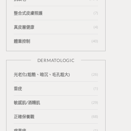
整合式皮膚照護
(7)
真皮層健康
(4)
體重控制
(40)
DERMATOLOGIC
光老化(粗糙、暗沉、毛孔粗大)
(26)
垂疣
(1)
敏感肌/酒糟肌
(29)
正確保養觀
(68)
病毒疣
(1)