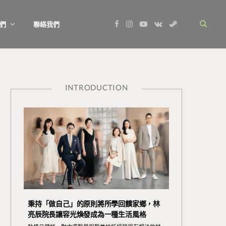
F
I
Y
V
S
們
聯絡我們
a
n
o
K
t
c
s
u
o
e
e
t
T
n
a
b
a
u
t
m
o
g
b
a
o
r
e
k
k
a
t
m
e
INTRODUCTION
秉持「做自己」的原則將所學回饋家鄉，林
亮辰院長讓容光煥發成為一種生活風格