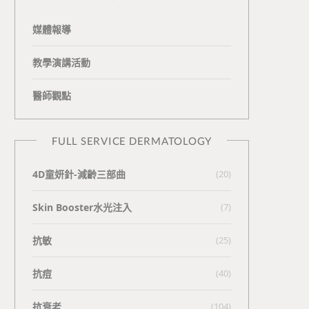
媒體報導
教學演講活動
醫師觀點
FULL SERVICE DERMATOLOGY
4D童妍針-減齡三部曲
(20)
Skin Booster水光注入
(7)
抗敏
(25)
抗痘
(40)
抗衰老
(104)