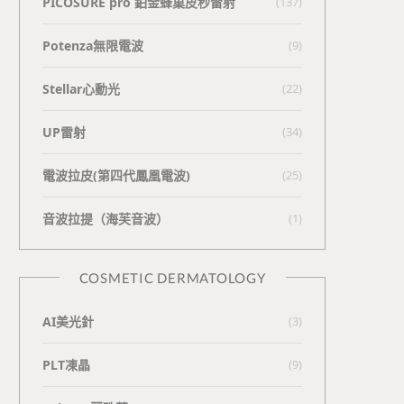
PICOSURE pro 鉑金蜂巢皮秒雷射
(137)
Potenza無限電波
(9)
Stellar心動光
(22)
UP雷射
(34)
電波拉皮(第四代鳳凰電波)
(25)
⾳波拉提（海芙⾳波）
(1)
COSMETIC DERMATOLOGY
AI美光針
(3)
PLT凍晶
(9)