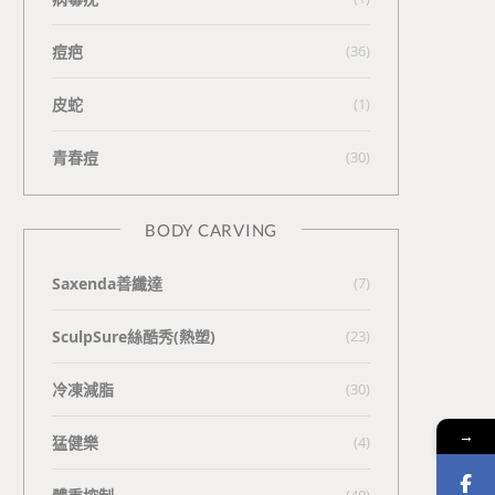
痘疤
(36)
皮蛇
(1)
青春痘
(30)
BODY CARVING
Saxenda善纖達
(7)
SculpSure絲酷秀(熱塑)
(23)
冷凍減脂
(30)
→
猛健樂
(4)
(40)