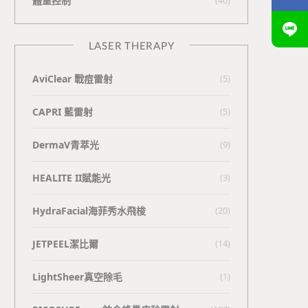
體重控制
LASER THERAPY
AviClear 戰痘雷射
(5)
CAPRI 藍雷射
(5)
DermaV青萃光
(9)
HEALITE II賦能光
(3)
HydraFacial海菲秀水飛梭
(20)
JETPEEL潔比爾
(14)
LightSheer真空除毛
(1)