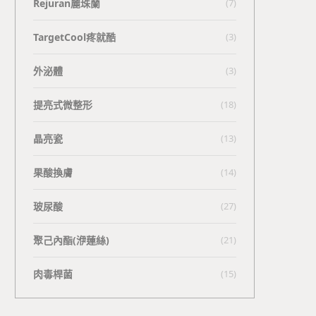
Rejuran麗珠蘭
(7)
TargetCool疼就酷
(3)
外泌體
(3)
提亮式微整形
(18)
晶亮瓷
(13)
果酸換膚
(14)
玻尿酸
(27)
聚己內酯(洢蓮絲)
(21)
肉毒桿菌
(15)