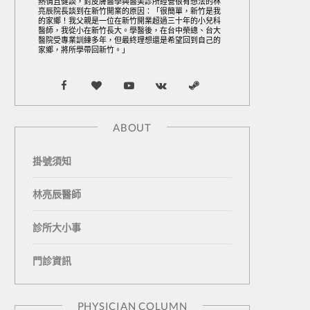
熱情且健談，對皮膚醫學與醫美診所經營很有想法的林
亮辰院長談到在新竹開業的原因：「很簡單，新竹是我
的家鄉！我父親是一位在新竹開業超過三十年的小兒科
醫師，我從小在新竹長大。學醫後，在台中榮總、台大
醫院受專業訓練多年，但最終理想還是希望回到自己的
家鄉，將所學帶回新竹。」
F
B
Y
V
S
a
l
o
K
t
ABOUT
c
o
u
o
e
掛號須知
e
g
T
n
a
b
L
u
t
m
林亮辰醫師
o
o
b
a
診所大小事
o
v
e
k
門診資訊
k
i
t
n
e
PHYSICIAN COLUMN