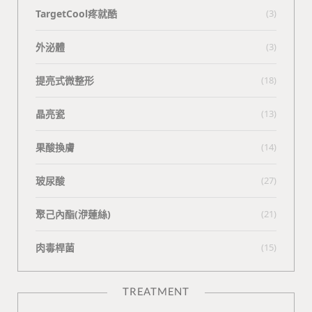
TargetCool疼就酷
(3)
外泌體
(3)
提亮式微整形
(18)
晶亮瓷
(13)
果酸換膚
(14)
玻尿酸
(27)
聚己內酯(洢蓮絲)
(21)
肉毒桿菌
(15)
TREATMENT