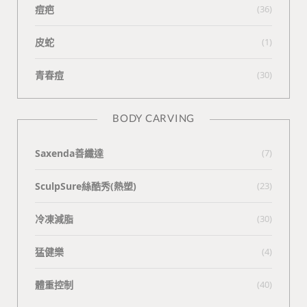
痘疤
(36)
皮蛇
(1)
青春痘
(30)
BODY CARVING
Saxenda善纖達
(7)
SculpSure絲酷秀(熱塑)
(23)
冷凍減脂
(30)
猛健樂
(4)
體重控制
(40)