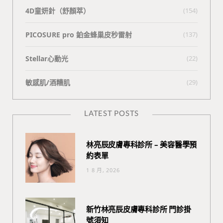
4D童妍針（舒顏萃）
(154)
PICOSURE pro 鉑金蜂巢皮秒雷射
(137)
Stellar心動光
(22)
敏感肌/酒糟肌
(29)
LATEST POSTS
林亮辰皮膚專科診所 – 美容醫學預
約表單
1 8 月, 2026
新竹林亮辰皮膚專科診所 門診掛
號須知