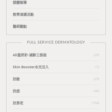
媒體報導
教學演講活動
醫師觀點
FULL SERVICE DERMATOLOGY
4D童妍針-減齡三部曲
(20)
Skin Booster水光注入
(7)
抗敏
(25)
抗痘
(40)
抗衰老
(104)