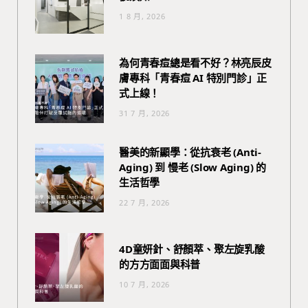
1 8 月, 2026
為何青春痘總是看不好？林亮辰皮
膚專科「青春痘 AI 特別門診」正
式上線！
31 7 月, 2026
醫美的新顯學：從抗衰老 (Anti-
Aging) 到 慢老 (Slow Aging) 的
生活哲學
22 7 月, 2026
4D童妍針、舒顏萃、聚左旋乳酸
的方方面面與科普
10 7 月, 2026