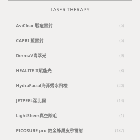
LASER THERAPY
AviClear 戰痘雷射
(5)
CAPRI 藍雷射
(5)
DermaV青萃光
(9)
HEALITE II賦能光
(3)
HydraFacial海菲秀水飛梭
(20)
JETPEEL潔比爾
(14)
LightSheer真空除毛
(1)
PICOSURE pro 鉑金蜂巢皮秒雷射
(137)