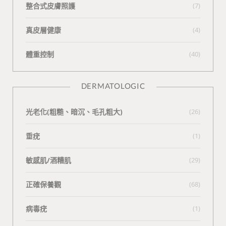
整合式皮膚照護
(7)
真皮層健康
(4)
體重控制
(40)
DERMATOLOGIC
光老化(粗糙、暗沉、毛孔粗大)
(26)
垂疣
(1)
敏感肌/酒糟肌
(29)
正確保養觀
(68)
病毒疣
(1)