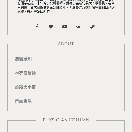
竹開業超過三十年的小兒科醫師，我從小在新竹長大。學醫後，在台
中榮總、台大醫院受專業訓練多年，但最終理想還是希望回到自己的
家鄉，將所學帶回新竹。」
F
B
Y
V
S
a
l
o
K
t
ABOUT
c
o
u
o
e
掛號須知
e
g
T
n
a
b
L
u
t
m
林亮辰醫師
o
o
b
a
診所大小事
o
v
e
k
門診資訊
k
i
t
n
e
PHYSICIAN COLUMN