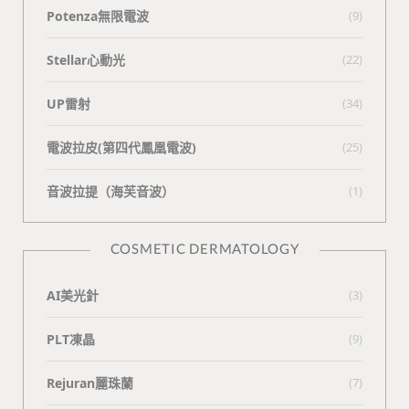
Potenza無限電波
(9)
Stellar心動光
(22)
UP雷射
(34)
電波拉皮(第四代鳳凰電波)
(25)
⾳波拉提（海芙⾳波）
(1)
COSMETIC DERMATOLOGY
AI美光針
(3)
PLT凍晶
(9)
Rejuran麗珠蘭
(7)