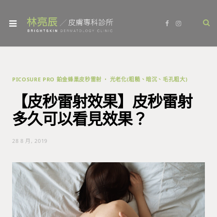
F
I
a
n
c
s
e
t
b
a
o
g
o
r
k
a
m
PICOSURE PRO 鉑金蜂巢皮秒雷射
光老化(粗糙、暗沉、毛孔粗大)
【皮秒雷射效果】皮秒雷射
多久可以看見效果？
28 8 月, 2019